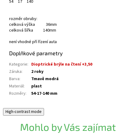
54
17
140
rozměr obruby:
celková výška 36mm
celková šířka 140mm
není vhodné pří řízení auta
Doplňkové parametry
Kategorie
:
Dioptrické brýle na čtení +3,50
Záruka
:
2 roky
Barva
:
Tmavě modrá
Materiál
:
plast
Rozměry
:
54-17-140 mm
High-contrast mode
Mohlo by Vás zajímat