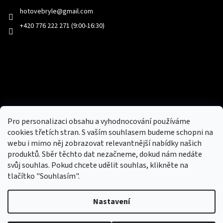
hotovebryle
@
gmail.com
+420 776 222 271 (9:00-16:30)
Facebook
Přijímáme online platby
Pro personalizaci obsahu a vyhodnocování používáme
cookies třetích stran. S vaším souhlasem budeme schopni na
webu i mimo něj zobrazovat relevantnější nabídky našich
produktů. Sběr těchto dat nezačneme, dokud nám nedáte
svůj souhlas. Pokud chcete udělit souhlas, klikněte na
tlačítko "Souhlasím".
Nový obchod s batohy, cestovními zavazadly, tašky a peněženky
Nastavení