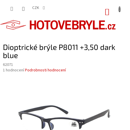
Přejít
na
CZK
NÁKUP
obsah
KOŠÍK
Dioptrické brýle P8011 +3,50 dark
blue
62071
Průměrné
1 hodnocení
Podrobnosti hodnocení
hodnocení
produktu
je
5,0
z
5
hvězdiček.