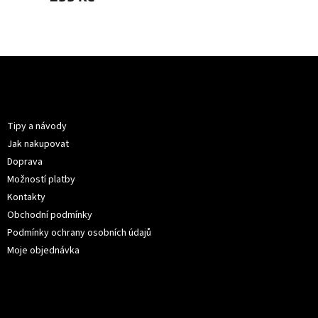
Z
á
p
Informace pro vás
a
t
Tipy a návody
í
Jak nakupovat
Doprava
Možností platby
Kontakty
Obchodní podmínky
Podmínky ochrany osobních údajů
Moje objednávka
Kontakt