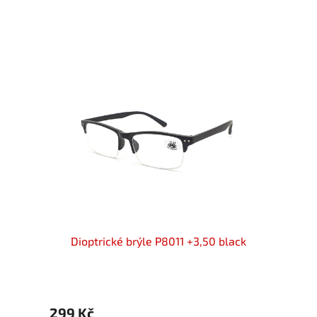
lue
Dioptrické brýle P8011 +3,50 black
Dio
299 Kč
299 