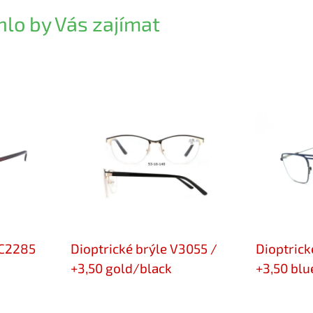
lo by Vás zajímat
MC2285
Dioptrické brýle V3055 /
Dioptrick
+3,50 gold/black
+3,50 blu