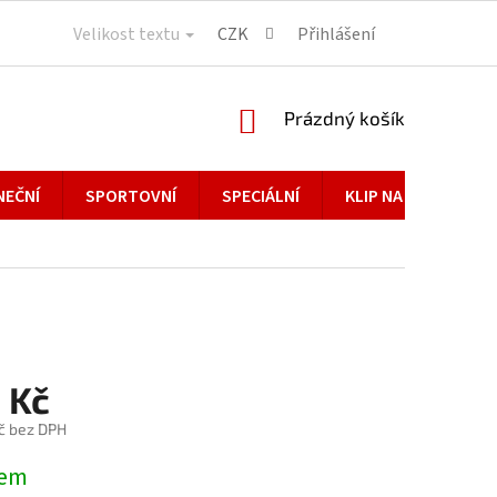
Velikost textu
CZK
Přihlášení
NÁKUPNÍ
Prázdný košík
KOŠÍK
NEČNÍ
SPORTOVNÍ
SPECIÁLNÍ
KLIP NA BRÝLE
 Kč
č bez DPH
dem