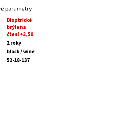
vé parametry
Dioptrické
:
brýle na
čtení +3,50
2 roky
black / wine
52-18-137