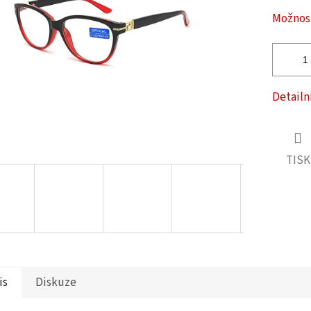
ček.
Možnost
Detailn
TISK
is
Diskuze