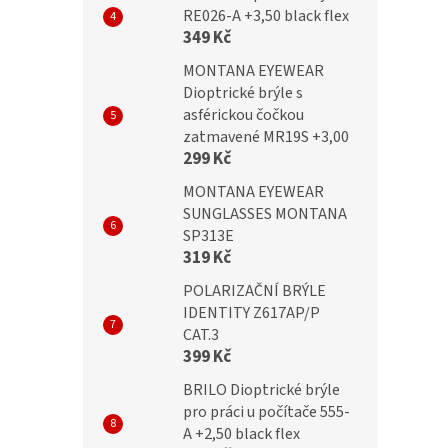
RE026-A +3,50 black flex
č
299 Kč
349 Kč
MONTANA EYEWEAR
Dioptrické brýle s
asférickou čočkou
zatmavené MR19S +3,00
299 Kč
MONTANA EYEWEAR
SUNGLASSES MONTANA
SP313E
319 Kč
POLARIZAČNÍ BRÝLE
IDENTITY Z617AP/P
CAT.3
399 Kč
BRILO Dioptrické brýle
pro práci u počítače 555-
A +2,50 black flex