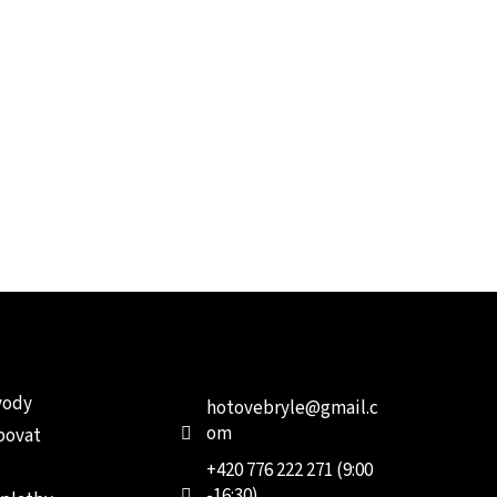
e pro vás
Kontakt
Facebo
vody
hotovebryle
@
gmail.c
om
povat
+420 776 222 271 (9:00
-16:30)