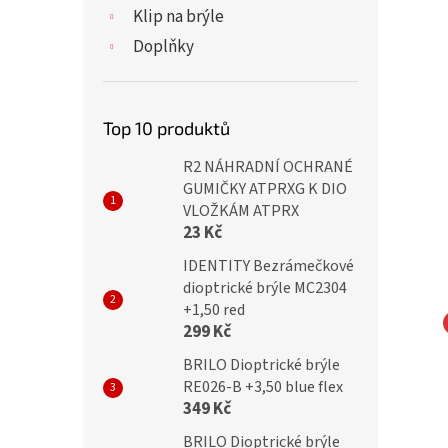
Klip na brýle
Doplňky
Top 10 produktů
R2 NÁHRADNÍ OCHRANÉ
GUMIČKY ATPRXG K DIO
VLOŽKÁM ATPRX
23 Kč
IDENTITY Bezrámečkové
dioptrické brýle MC2304
+1,50 red
299 Kč
ické brýle TR119/
Dioptrické brýle LVRM +3,50
BRILO Dioptrické brýle
RE026-B +3,50 blue flex
349 Kč
BRILO Dioptrické brýle