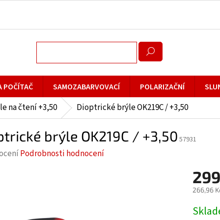
A POČÍTAČ
SAMOZABARVOVACÍ
POLARIZAČNÍ
SLU
le na čtení +3,50
Dioptrické brýle OK219C / +3,50
ptrické brýle OK219C / +3,50
57931
rné
ocení
Podrobnosti hodnocení
cení
299
ktu
266,96 K
Měrná
Skla
cena: