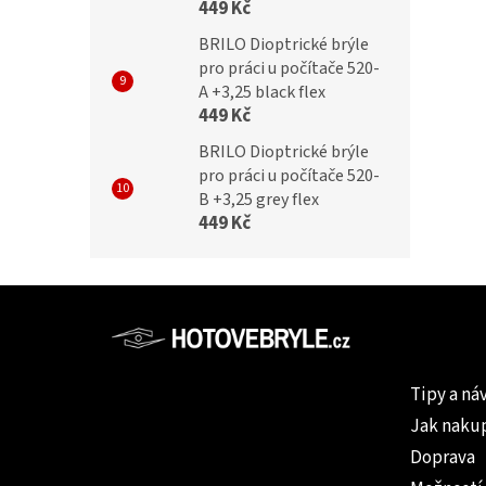
449 Kč
BRILO Dioptrické brýle
pro práci u počítače 520-
A +3,25 black flex
449 Kč
BRILO Dioptrické brýle
pro práci u počítače 520-
B +3,25 grey flex
449 Kč
Z
á
p
Informac
a
Tipy a ná
t
Jak naku
í
Doprava