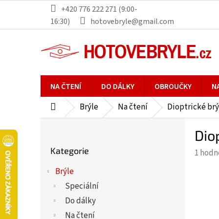
Přejít
+420 776 222 271 (9:00-
na
16:30)
hotovebryle@gmail.com
obsah
NA ČTENÍ
DO DÁLKY
OBROUČKY
N
Brýle
Na čtení
Dioptrické brý
Domů
P
Dio
o
Přeskočit
s
Kategorie
Průmě
1 hodn
kategorie
t
hodno
r
Brýle
produ
a
Speciální
je
n
5,0
Do dálky
n
z
Na čtení