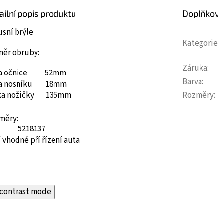
ailní popis produktu
Doplňko
usní brýle
Kategorie
měr obruby:
Záruka
:
ka očnice 52mm
Barva
:
ka nosníku 18mm
ka nožičky 135mm
Rozměry
:
měry:
52
18
137
 vhodné pří řízení auta
contrast mode