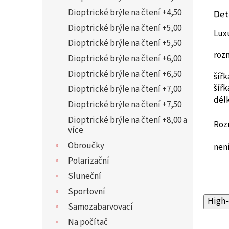
Dioptrické brýle na čtení +4,50
Det
Dioptrické brýle na čtení +5,00
Lux
Dioptrické brýle na čtení +5,50
roz
Dioptrické brýle na čtení +6,00
Dioptrické brýle na čtení +6,50
šíř
šíř
Dioptrické brýle na čtení +7,00
dél
Dioptrické brýle na čtení +7,50
Dioptrické brýle na čtení +8,00 a
Roz
více
Obroučky
není
Polarizační
Sluneční
Sportovní
High-
Samozabarvovací
Na počítač