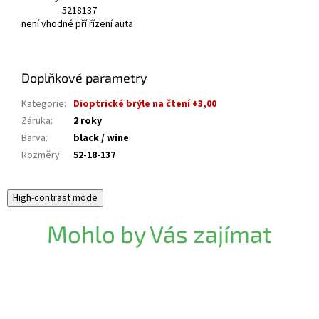
52
18
137
není vhodné pří řízení auta
Doplňkové parametry
Kategorie
:
Dioptrické brýle na čtení +3,00
Záruka
:
2 roky
Barva
:
black / wine
Rozměry
:
52-18-137
High-contrast mode
Mohlo by Vás zajímat