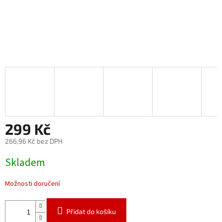
299 Kč
266,96 Kč bez DPH
Měrná
Skladem
cena:
Možnosti doručení
Přidat do košíku