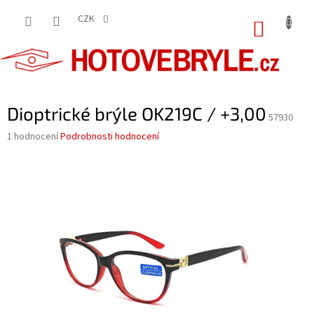
Přejít
na
CZK
NÁKUP
obsah
KOŠÍK
Dioptrické brýle OK219C / +3,00
57930
Průměrné
1 hodnocení
Podrobnosti hodnocení
hodnocení
produktu
je
5,0
z
5
hvězdiček.