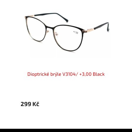
+3,00
Dioptrické brýle V3104/ +3,00 Black
Dioptr
299 Kč
299 
Z