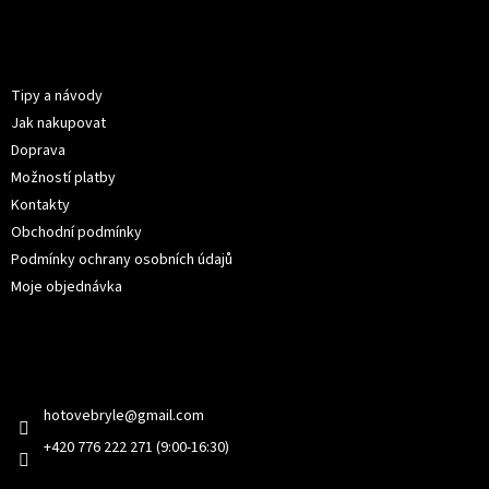
á
p
Informace pro vás
a
t
Tipy a návody
í
Jak nakupovat
Doprava
Možností platby
Kontakty
Obchodní podmínky
Podmínky ochrany osobních údajů
Moje objednávka
Kontakt
hotovebryle
@
gmail.com
+420 776 222 271 (9:00-16:30)