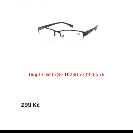
d/gold
Dioptrické brýle TR230 +2,00 black
Dio
299 Kč
299 
Z