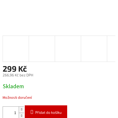
299 Kč
266,96 Kč bez DPH
Měrná
Skladem
cena:
Možnosti doručení
Přidat do košíku