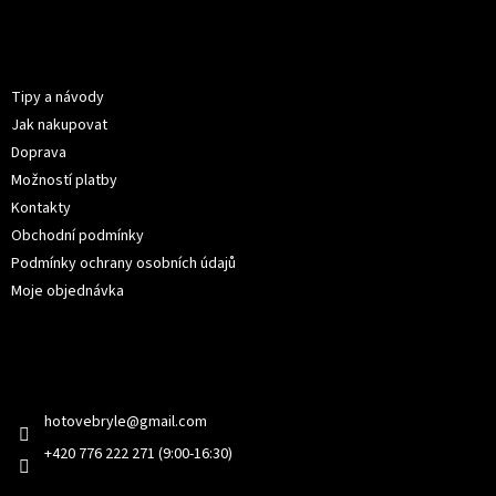
á
p
Informace pro vás
a
t
Tipy a návody
í
Jak nakupovat
Doprava
Možností platby
Kontakty
Obchodní podmínky
Podmínky ochrany osobních údajů
Moje objednávka
Kontakt
hotovebryle
@
gmail.com
+420 776 222 271 (9:00-16:30)