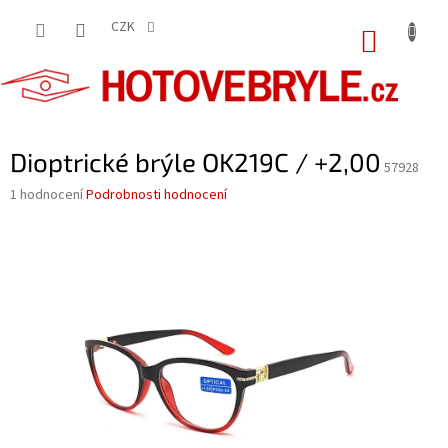
Přejít
na
CZK
NÁKUP
obsah
KOŠÍK
Dioptrické brýle OK219C / +2,00
57928
Průměrné
1 hodnocení
Podrobnosti hodnocení
hodnocení
produktu
je
5,0
z
5
hvězdiček.