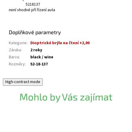
52
18
137
není vhodné pří řízení auta
Doplňkové parametry
Kategorie
:
Dioptrické brýle na čtení +2,00
Záruka
:
2 roky
Barva
:
black / wine
Rozměry
:
52-18-137
High-contrast mode
Mohlo by Vás zajímat