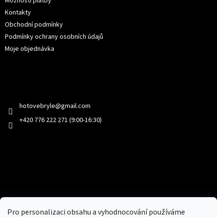
Možností platby
Kontakty
Obchodní podmínky
Podmínky ochrany osobních údajů
Moje objednávka
Kontakt
hotovebryle
@
gmail.com
+420 776 222 271 (9:00-16:30)
Facebook
Přijímáme online platby
Pro personalizaci obsahu a vyhodnocování používáme