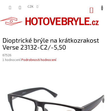
Přejít
na
CZK
NÁKUP
obsah
KOŠÍK
Dioptrické brýle na krátkozrakost
Verse 23132-C2/-5,50
67526
Průměrné
1 hodnocení
Podrobnosti hodnocení
hodnocení
produktu
je
5,0
z
5
hvězdiček.