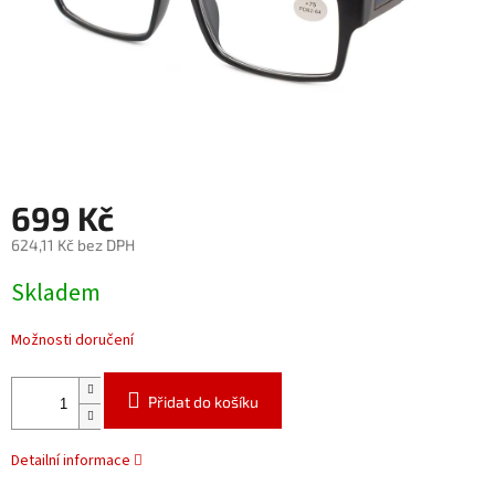
699 Kč
624,11 Kč bez DPH
Měrná
Skladem
cena:
Možnosti doručení
Přidat do košíku
Detailní informace