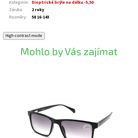
Kategorie
:
Dioptrické brýle na dálku -5,50
Záruka
:
2 roky
Rozměry
:
58 16-143
High-contrast mode
Mohlo by Vás zajímat