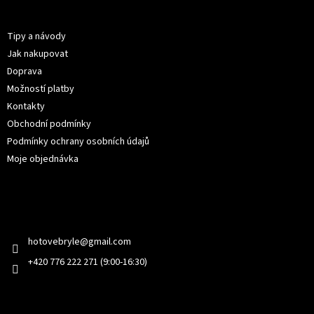
p
Informace pro vás
a
t
Tipy a návody
í
Jak nakupovat
Doprava
Možností platby
Kontakty
Obchodní podmínky
Podmínky ochrany osobních údajů
Moje objednávka
Kontakt
hotovebryle
@
gmail.com
+420 776 222 271 (9:00-16:30)