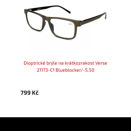
 Verse
Dioptrické brýle na krátkozrakost Verse
Diopt
21173-C1 Blueblocker/-5,50
799 Kč
799 
Z
á