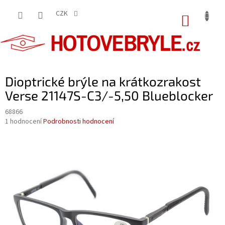
Přejít
na
CZK
NÁKUP
obsah
KOŠÍK
Dioptrické brýle na krátkozrakost
Verse 21147S-C3/-5,50 Blueblocker
68866
Průměrné
1 hodnocení
Podrobnosti hodnocení
hodnocení
produktu
je
5,0
z
5
hvězdiček.