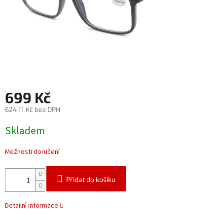
699 Kč
624,11 Kč bez DPH
Měrná
Skladem
cena:
Možnosti doručení
Přidat do košíku
Detailní informace