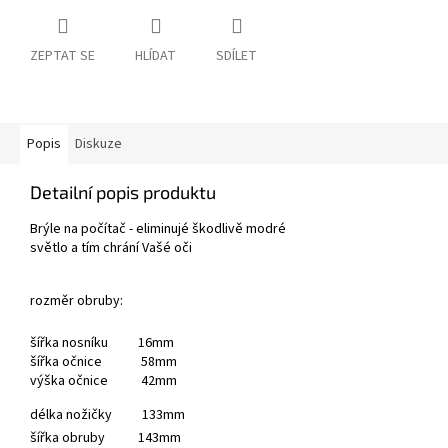
ZEPTAT SE
HLÍDAT
SDÍLET
Popis
Diskuze
Detailní popis produktu
Brýle na počítač - eliminujé škodlivě modré
světlo a tím chrání Vašé oči
rozměr obruby:
šířka nosníku 16mm
šířka očnice 58mm
výška očnice 42mm
délka nožičky 133mm
šířka obruby 143mm