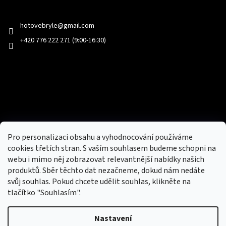
Kontakt
hotovebryle
@
gmail.com
+420 776 222 271 (9:00-16:30)
Facebook
Přijímáme online platby
Pro personalizaci obsahu a vyhodnocování používáme
cookies třetích stran. S vaším souhlasem budeme schopni na
webu i mimo něj zobrazovat relevantnější nabídky našich
produktů. Sběr těchto dat nezačneme, dokud nám nedáte
svůj souhlas. Pokud chcete udělit souhlas, klikněte na
tlačítko "Souhlasím".
Nový obchod s batohy, cestovními zavazadly, tašky a peněženky
Nastavení