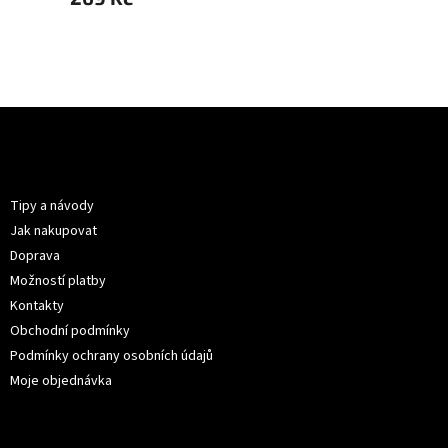
Z
á
p
Informace pro vás
a
t
Tipy a návody
í
Jak nakupovat
Doprava
Možností platby
Kontakty
Obchodní podmínky
Podmínky ochrany osobních údajů
Moje objednávka