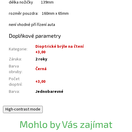
délka nožičky 139mm
rozměr pouzdra: 160mm x 65mm
není vhodné pří řízení auta
Doplňkové parametry
Dioptrické brýle na čtení
Kategorie
:
+3,00
Záruka
:
2 roky
Barva
Černá
obruby
:
Počet
+3,00
dioptrií
:
Barva
:
Jednobarevné
High-contrast mode
Mohlo by Vás zajímat