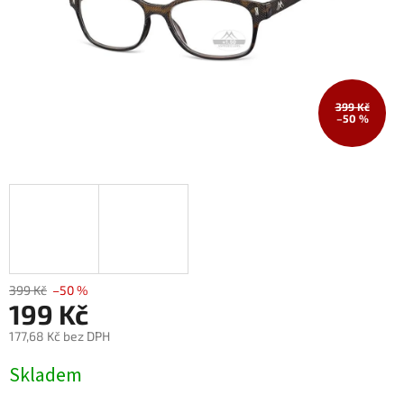
399 Kč
–50 %
399 Kč
–50 %
199 Kč
177,68 Kč bez DPH
Měrná
Skladem
cena: