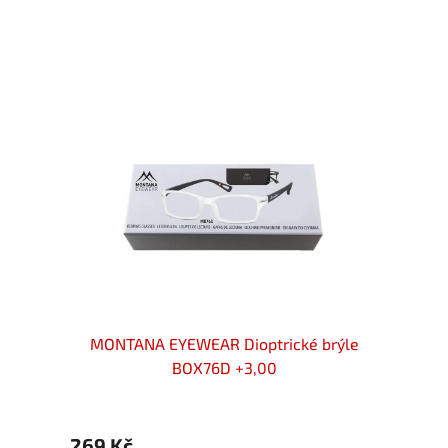
rýle
MONTANA EYEWEAR Dioptrické brýle
MON
BOX76D +3,00
269 Kč
200 