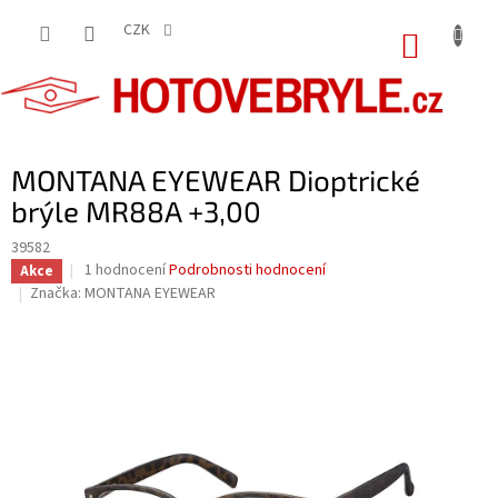
Přejít
na
CZK
NÁKUP
obsah
KOŠÍK
MONTANA EYEWEAR Dioptrické
brýle MR88A +3,00
39582
Průměrné
1 hodnocení
Podrobnosti hodnocení
Akce
hodnocení
Značka:
MONTANA EYEWEAR
produktu
je
5,0
z
5
hvězdiček.