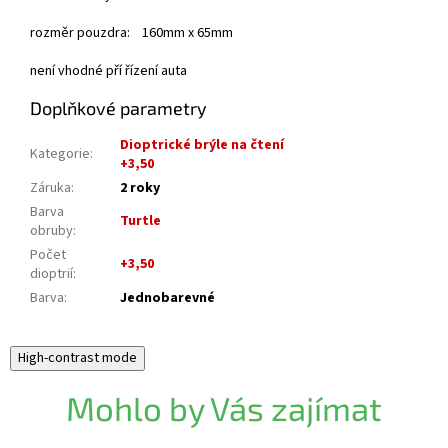
rozměr pouzdra: 160mm x 65mm
není vhodné pří řízení auta
Doplňkové parametry
Dioptrické brýle na čtení
Kategorie
:
+3,50
Záruka
:
2 roky
Barva
Turtle
obruby
:
Počet
+3,50
dioptrií
:
Barva
:
Jednobarevné
High-contrast mode
Mohlo by Vás zajímat