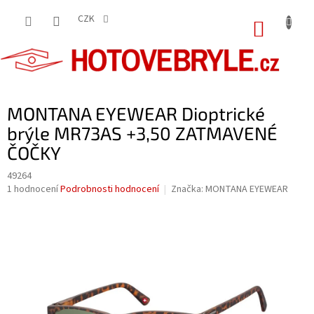
Přejít
na
CZK
NÁKUP
obsah
KOŠÍK
MONTANA EYEWEAR Dioptrické
brýle MR73AS +3,50 ZATMAVENÉ
ČOČKY
49264
Průměrné
1 hodnocení
Podrobnosti hodnocení
Značka:
MONTANA EYEWEAR
hodnocení
produktu
je
5,0
z
5
hvězdiček.