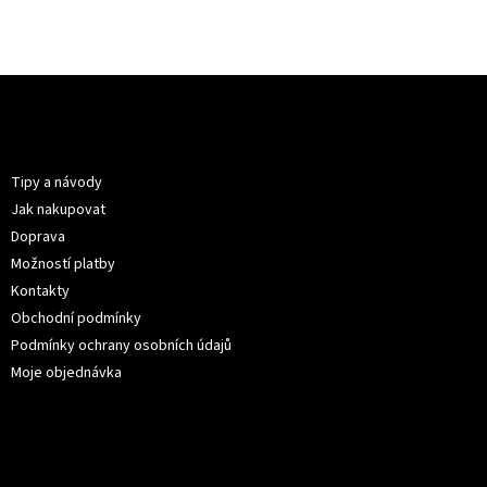
Z
á
p
Informace pro vás
a
t
Tipy a návody
í
Jak nakupovat
Doprava
Možností platby
Kontakty
Obchodní podmínky
Podmínky ochrany osobních údajů
Moje objednávka
Kontakt