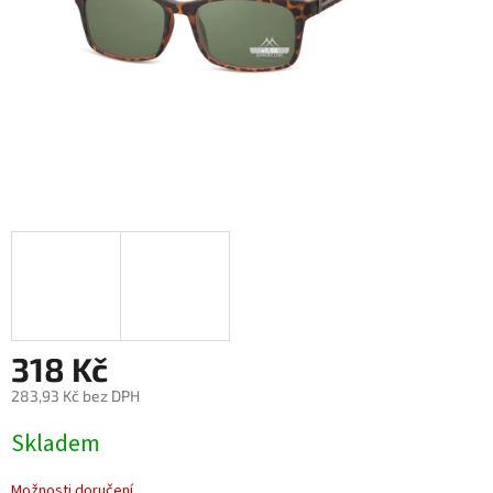
318 Kč
283,93 Kč bez DPH
Měrná
Skladem
cena:
Možnosti doručení