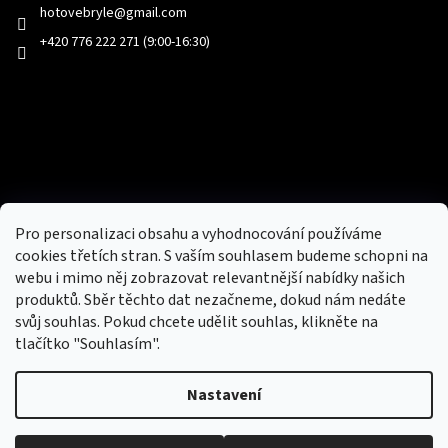
hotovebryle
@
gmail.com
+420 776 222 271 (9:00-16:30)
Facebook
Přijímáme online platby
Pro personalizaci obsahu a vyhodnocování používáme
cookies třetích stran. S vaším souhlasem budeme schopni na
webu i mimo něj zobrazovat relevantnější nabídky našich
produktů. Sběr těchto dat nezačneme, dokud nám nedáte
svůj souhlas. Pokud chcete udělit souhlas, klikněte na
tlačítko "Souhlasím".
Nový obchod s batohy, cestovními zavazadly, tašky a peněženky
Nastavení