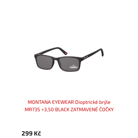
ROWN
MONTANA EYEWEAR Dioptrické brýle
MON
MR73S +3,50 BLACK ZATMAVENÉ ČOČKY
HM
299 Kč
399 