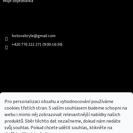
Moje objednávka
Kontakt
hotovebryle
@
gmail.com
+420 776 222 271 (9:00-16:30)
Facebook
Přijímáme online platby
Pro personalizaci obsahu a vyhodnocování používáme
cookies třetích stran. S vaším souhlasem budeme schopni na
webu i mimo něj zobrazovat relevantnější nabídky našich
produktů. Sběr těchto dat nezačneme, dokud nám nedáte
svůj souhlas. Pokud chcete udělit souhlas, klikněte na