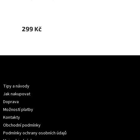
299 Kč
199 K
Z
á
p
Informace pro vás
a
t
Tipy a návody
í
Jak nakupovat
Doprava
Možností platby
Kontakty
Obchodní podmínky
Podmínky ochrany osobních údajů