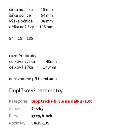
šířka nosníku 15 mm
šířka očnice 54 mm
výška očnicé 38 mm
délka nožičky 135 mm
54
15
135
rozměr obruby:
celková výška 40mm
celková šířka 140mm
není vhodné pří řízení auta
Doplňkové parametry
Kategorie
:
Dioptrické brýle na dálku -1,00
Záruka
:
2 roky
Barva
:
grey/black
Rozměry
:
54-15-135