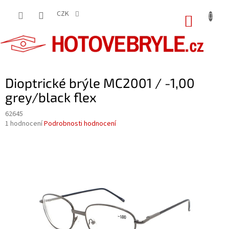
Přejít
na
CZK
NÁKUP
obsah
KOŠÍK
Dioptrické brýle MC2001 / -1,00
grey/black flex
62645
Průměrné
1 hodnocení
Podrobnosti hodnocení
hodnocení
produktu
je
5,0
z
5
hvězdiček.