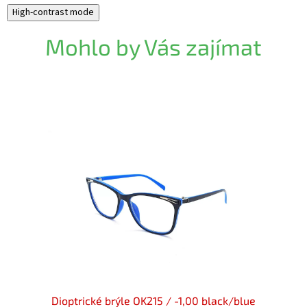
High-contrast mode
Mohlo by Vás zajímat
k flex
Dioptrické brýle OK215 / -1,00 black/blue
Diopt