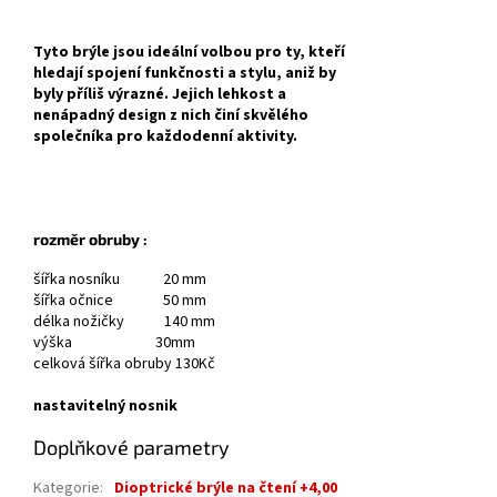
Tyto brýle jsou ideální volbou pro ty, kteří
hledají spojení funkčnosti a stylu, aniž by
byly příliš výrazné. Jejich lehkost a
nenápadný design z nich činí skvělého
společníka pro každodenní aktivity.
rozměr obruby :
šířka nosníku 20 mm
šířka očnice 50 mm
délka nožičky 140 mm
výška 30mm
celková šířka obruby 130Kč
nastavitelný nosnik
Doplňkové parametry
Kategorie
:
Dioptrické brýle na čtení +4,00