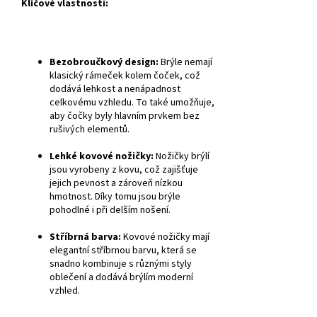
Klíčové vlastnosti:
Bezobroučkový design:
Brýle nemají
klasický rámeček kolem čoček, což
dodává lehkost a nenápadnost
celkovému vzhledu. To také umožňuje,
aby čočky byly hlavním prvkem bez
rušivých elementů.
Lehké kovové nožičky:
Nožičky brýlí
jsou vyrobeny z kovu, což zajišťuje
jejich pevnost a zároveň nízkou
hmotnost. Díky tomu jsou brýle
pohodlné i při delším nošení.
Stříbrná barva:
Kovové nožičky mají
elegantní stříbrnou barvu, která se
snadno kombinuje s různými styly
oblečení a dodává brýlím moderní
vzhled.