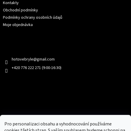
Kontakty
Obchodní podmínky
Podmínky ochrany osobních údajů
Moje objednávka
Kontakt
hotovebryle
@
gmail.com
+420 776 222 271 (9:00-16:30)
Facebook
Přijímáme online platby
Pro personalizaci obsahu a vyhodnocování používáme
cookies třetích stran. S vaším souhlasem budeme schopni na