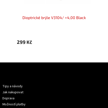
 +4,00
Dioptrické brýle V3104/ +4,00 Black
D
299 Kč
299 
Z
á
p
Informace pro vás
a
t
Tipy a návody
í
Jak nakupovat
Doprava
Možností platby