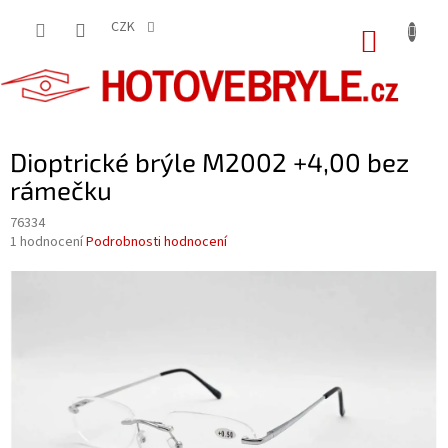
Přejít
na
CZK
NÁKUP
obsah
KOŠÍK
Dioptrické brýle M2002 +4,00 bez
rámečku
76334
Průměrné
1 hodnocení
Podrobnosti hodnocení
hodnocení
produktu
je
5,0
z
5
hvězdiček.