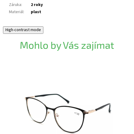
Záruka
:
2 roky
Materiál
:
plast
High-contrast mode
Mohlo by Vás zajímat