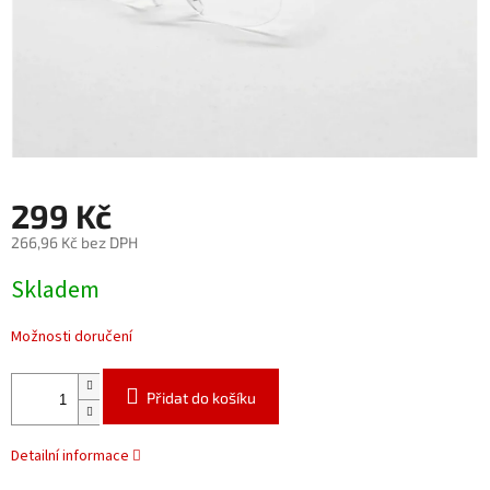
299 Kč
266,96 Kč bez DPH
Měrná
Skladem
cena:
Možnosti doručení
Přidat do košíku
Detailní informace