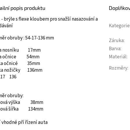
ailní popis produktu
Doplňko
 - brýle s flexe kloubem pro snažší nasazování a
dávání
Kategorie
měr obruby : 54-17-136 mm
Záruka
:
Barva
:
ka nosníku 17mm
ka očnice 54mm
Materiál
:
ka očnicé 35mm
Rozměry
:
ka nožičky 136mm
17
136
měr obruby:
ková výška 38mm
ková šířka 134mm
 vhodné pří řízení auta