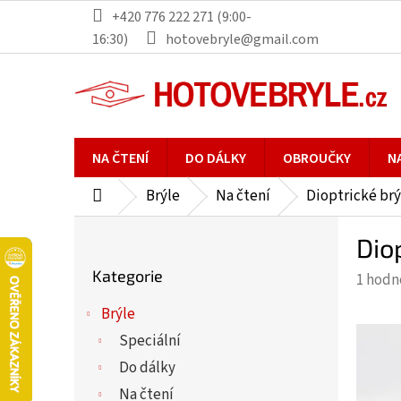
Přejít
+420 776 222 271 (9:00-
na
16:30)
hotovebryle@gmail.com
obsah
NA ČTENÍ
DO DÁLKY
OBROUČKY
N
Brýle
Na čtení
Dioptrické brý
Domů
P
Dio
o
Přeskočit
s
Kategorie
Průmě
1 hodn
kategorie
t
hodno
r
Brýle
produ
a
Speciální
je
n
5,0
Do dálky
n
z
Na čtení