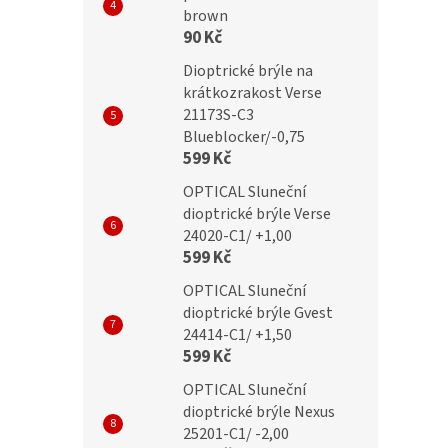
brown
 +1,00 flex grey
MC2287 +1,00 grey flex
90 Kč
Dioptrické brýle na
krátkozrakost Verse
21173S-C3
č
299 Kč
Blueblocker/-0,75
599 Kč
OPTICAL Sluneční
dioptrické brýle Verse
24020-C1/ +1,00
599 Kč
OPTICAL Sluneční
dioptrické brýle Gvest
24414-C1/ +1,50
599 Kč
OPTICAL Sluneční
dioptrické brýle Nexus
25201-C1/ -2,00