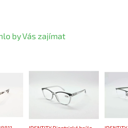
lo by Vás zajímat
H8811
IDENTITY Dioptrické brýle
IDENTITY 