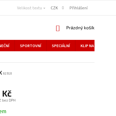
Velikost textu
CZK
Přihlášení
NÁKUPNÍ
Prázdný košík
KOŠÍK
NEČNÍ
SPORTOVNÍ
SPECIÁLNÍ
KLIP NA BRÝLE
x
61918
 Kč
č bez DPH
dem