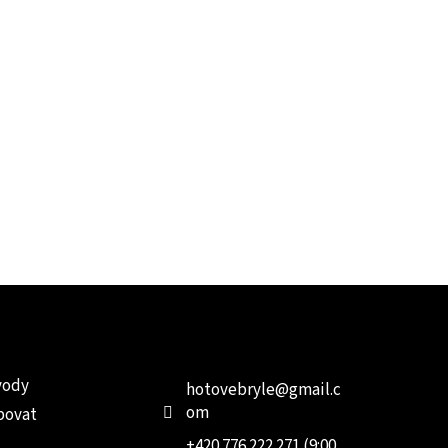
e pro vás
Kontakt
Facebo
vody
hotovebryle
@
gmail.c
om
povat
+420 776 222 271 (9:00