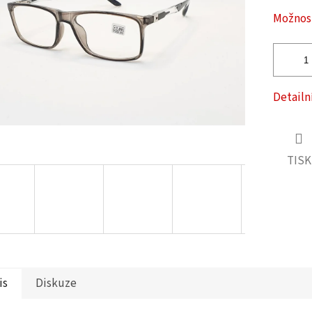
ček.
Možnost
Detailn
TISK
is
Diskuze