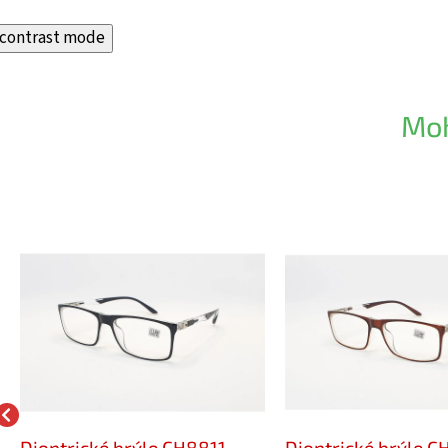
contrast mode
Moh
Dioptrické brýle CH8811
Dioptrické brýle C