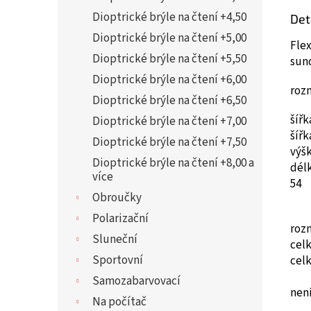
Dioptrické brýle na čtení +4,50
Det
Dioptrické brýle na čtení +5,00
Flex
Dioptrické brýle na čtení +5,50
sun
Dioptrické brýle na čtení +6,00
roz
Dioptrické brýle na čtení +6,50
šíř
Dioptrické brýle na čtení +7,00
šíř
Dioptrické brýle na čtení +7,50
výš
Dioptrické brýle na čtení +8,00 a
dél
více
54
Obroučky
Polarizační
roz
Sluneční
cel
Sportovní
cel
Samozabarvovací
není
Na počítač