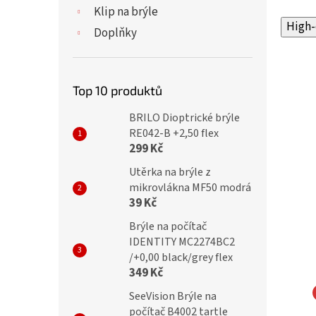
Klip na brýle
High-
Doplňky
Top 10 produktů
BRILO Dioptrické brýle
RE042-B +2,50 flex
299 Kč
Utěrka na brýle z
mikrovlákna MF50 modrá
39 Kč
Brýle na počítač
IDENTITY MC2274BC2
/+0,00 black/grey flex
349 Kč
SeeVision Brýle na
počítač B4002 tartle
TY Dioptrické brýle
IDENTITY Dioptrické brýle