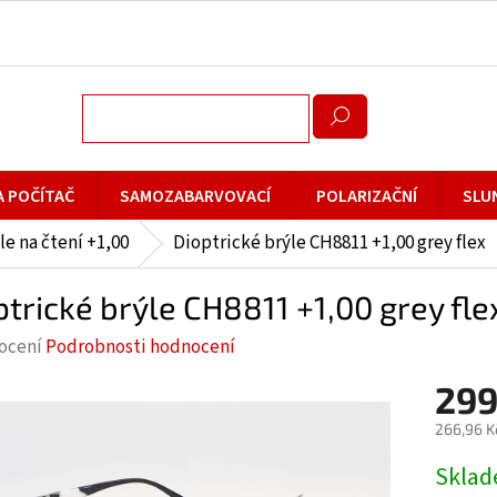
A POČÍTAČ
SAMOZABARVOVACÍ
POLARIZAČNÍ
SLU
le na čtení +1,00
Dioptrické brýle CH8811 +1,00 grey flex
ptrické brýle CH8811 +1,00 grey fle
rné
ocení
Podrobnosti hodnocení
cení
299
ktu
266,96 K
Měrná
Skla
cena: