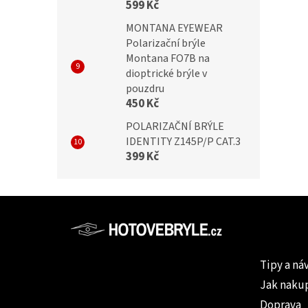
599 Kč
MONTANA EYEWEAR
Polarizační brýle
Montana FO7B na
dioptrické brýle v
pouzdru
450 Kč
POLARIZAČNÍ BRÝLE
IDENTITY Z145P/P CAT.3
399 Kč
Z
á
p
Informac
a
Tipy a ná
t
Jak naku
í
Doprava