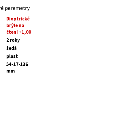
vé parametry
Dioptrické
:
brýle na
čtení +1,00
2 roky
šedá
plast
54-17-136
mm