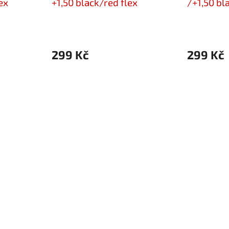
ex
+1,50 black/red flex
/+1,50 bl
299 Kč
299 Kč