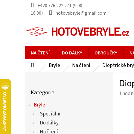
Přejít
+420 776 222 271 (9:00-
na
16:30)
hotovebryle@gmail.com
obsah
NA ČTENÍ
DO DÁLKY
OBROUČKY
N
Brýle
Na čtení
Dioptrické brý
Domů
P
Dio
o
Přeskočit
s
Kategorie
Průmě
1 hodn
kategorie
t
hodno
r
Brýle
produ
a
Speciální
je
n
5,0
Do dálky
n
z
Na čtení