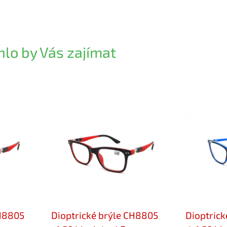
lo by Vás zajímat
CH8805
Dioptrické brýle CH8805
Dioptrick