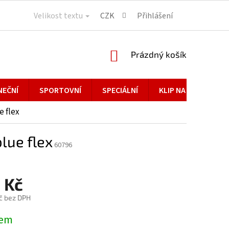
Velikost textu
CZK
Přihlášení
NÁKUPNÍ
Prázdný košík
KOŠÍK
NEČNÍ
SPORTOVNÍ
SPECIÁLNÍ
KLIP NA BRÝLE
e flex
lue flex
60796
 Kč
č bez DPH
dem