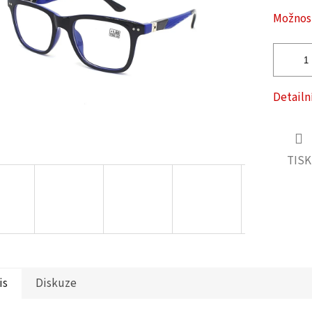
ček.
Možnost
Detailn
TISK
is
Diskuze