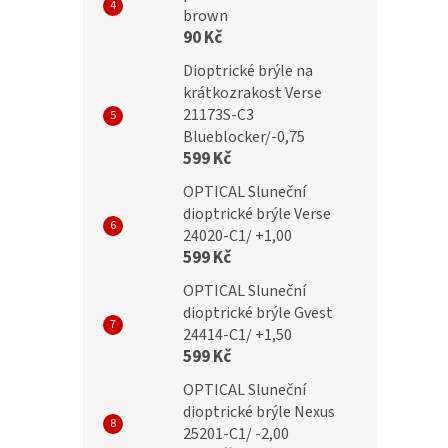
/ +1,50 black-blue
MC2288 +1,50 black flex
brown
90 Kč
Dioptrické brýle na
krátkozrakost Verse
č
299 Kč
21173S-C3
Blueblocker/-0,75
599 Kč
OPTICAL Sluneční
dioptrické brýle Verse
24020-C1/ +1,00
599 Kč
OPTICAL Sluneční
dioptrické brýle Gvest
24414-C1/ +1,50
599 Kč
OPTICAL Sluneční
dioptrické brýle Nexus
25201-C1/ -2,00