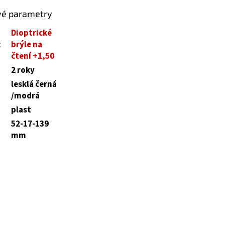
vé parametry
Dioptrické
:
brýle na
čtení +1,50
2 roky
lesklá černá
/modrá
plast
52-17-139
mm