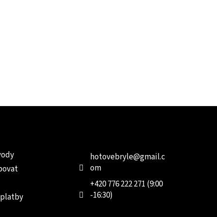
e pro vás
Kontakt
Facebo
vody
hotovebryle
@
gmail.c
om
povat
+420 776 222 271 (9:00
-16:30)
 platby