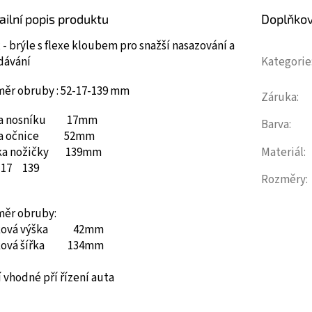
ailní popis produktu
Doplňko
 - brýle s flexe kloubem pro snažší nasazování a
dávání
Kategorie
měr obruby : 52-17-139 mm
Záruka
:
ka nosníku 17mm
Barva
:
ka očnice 52mm
ka nožičky 139mm
Materiál
:
17
139
Rozměry
:
měr obruby:
ková výška 42mm
ková šířka 134mm
 vhodné pří řízení auta