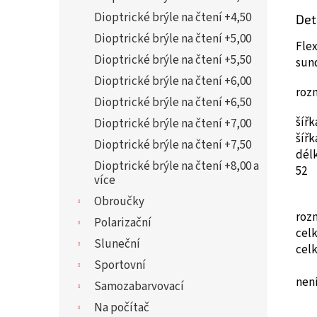
Dioptrické brýle na čtení +4,50
Det
Dioptrické brýle na čtení +5,00
Flex
Dioptrické brýle na čtení +5,50
sun
Dioptrické brýle na čtení +6,00
roz
Dioptrické brýle na čtení +6,50
šíř
Dioptrické brýle na čtení +7,00
šíř
Dioptrické brýle na čtení +7,50
dél
Dioptrické brýle na čtení +8,00 a
52
více
Obroučky
roz
Polarizační
cel
Sluneční
cel
Sportovní
není
Samozabarvovací
Na počítač