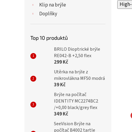
High-
Klip na brýle
Doplňky
Top 10 produktů
BRILO Dioptrické brýle
RE042-B +2,50 flex
299 Kč
Utěrka na brýle z
mikrovlákna MF50 modrá
39 Kč
Brýle na počítač
IDENTITY MC2274BC2
/+0,00 black/grey flex
349 Kč
SeeVision Brýle na
 Dioptrické brýle
IDENTITY Dioptrické brýle
počítač B4002 tartle