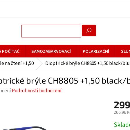
A POČÍTAČ
SAMOZABARVOVACÍ
POLARIZAČNÍ
SLU
le na čtení +1,50
Dioptrické brýle CH8805 +1,50 black/blu
ptrické brýle CH8805 +1,50 black/b
rné
ocení
Podrobnosti hodnocení
cení
299
ktu
266,96 K
Měrná
Skla
cena: