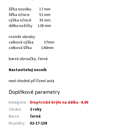
šířka nosníku 17 mm
šířka očnice 52 mm
výška očnicé 35 mm
délka nožičky 138 mm
rozměr obruby:
celková výška 37mm
celková šířka 140mm
barvá obroučky: černá
Nastavitelný nosník
není vhodné pří řízení auta
Doplňkové parametry
Kategorie
:
Dioptrické brýle na dálku -4,00
Záruka
:
2 roky
Barva
:
černá
Rozměry
:
52-17-138