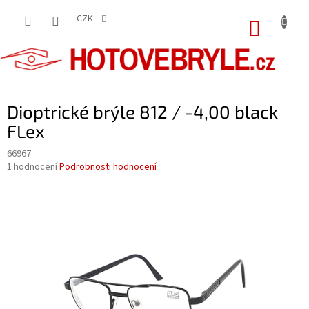
Přejít
na
CZK
NÁKUP
obsah
KOŠÍK
Dioptrické brýle 812 / -4,00 black
FLex
66967
Průměrné
1 hodnocení
Podrobnosti hodnocení
hodnocení
produktu
je
5,0
z
5
hvězdiček.