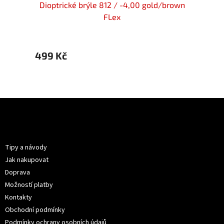
/gold s
Dioptrické brýle 812 / -4,00 gold/brown
Dioptr
FLex
499 Kč
479 
Z
á
p
Informace pro vás
a
t
Tipy a návody
í
Jak nakupovat
Doprava
Možností platby
Kontakty
Obchodní podmínky
Podmínky ochrany osobních údajů