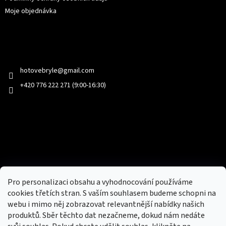
Moje objednávka
Kontakt
hotovebryle
@
gmail.com
+420 776 222 271 (9:00-16:30)
Facebook
Přijímáme online platby
Pro personalizaci obsahu a vyhodnocování používáme
cookies třetích stran. S vaším souhlasem budeme schopni na
webu i mimo něj zobrazovat relevantnější nabídky našich
produktů. Sběr těchto dat nezačneme, dokud nám nedáte