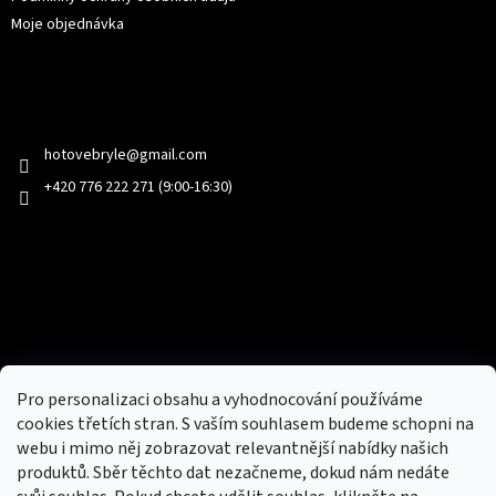
Moje objednávka
Kontakt
hotovebryle
@
gmail.com
+420 776 222 271 (9:00-16:30)
Facebook
Přijímáme online platby
Pro personalizaci obsahu a vyhodnocování používáme
cookies třetích stran. S vaším souhlasem budeme schopni na
webu i mimo něj zobrazovat relevantnější nabídky našich
produktů. Sběr těchto dat nezačneme, dokud nám nedáte