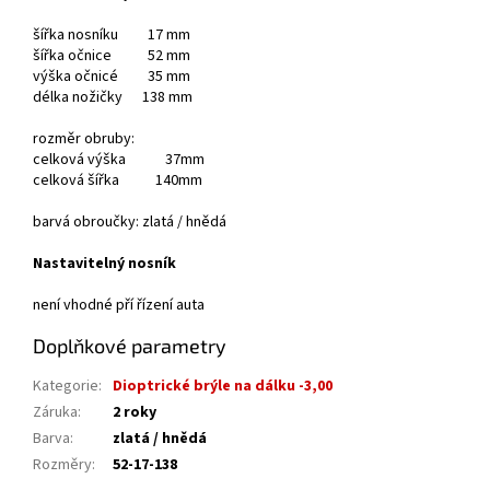
šířka nosníku 17 mm
šířka očnice 52 mm
výška očnicé 35 mm
délka nožičky 138 mm
rozměr obruby:
celková výška 37mm
celková šířka 140mm
barvá obroučky: zlatá / hnědá
Nastavitelný nosník
není vhodné pří řízení auta
Doplňkové parametry
Kategorie
:
Dioptrické brýle na dálku -3,00
Záruka
:
2 roky
Barva
:
zlatá / hnědá
Rozměry
:
52-17-138