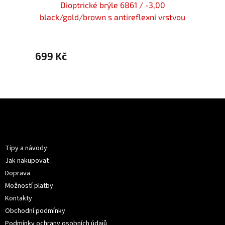
en flex
Dioptrické brýle 6861 / -3,00
Dioptr
black/gold/brown s antireflexní vrstvou
Flex
699 Kč
499 
Z
á
p
Informace pro vás
a
t
Tipy a návody
í
Jak nakupovat
Doprava
Možností platby
Kontakty
Obchodní podmínky
Podmínky ochrany osobních údajů