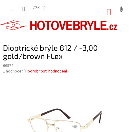
Přejít
na
CZK
NÁKUP
obsah
KOŠÍK
Dioptrické brýle 812 / -3,00
gold/brown FLex
66974
Průměrné
1 hodnocení
Podrobnosti hodnocení
hodnocení
produktu
je
5,0
z
5
hvězdiček.