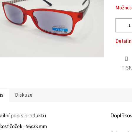
ček.
Možnost
Detailn
TISK
is
Diskuze
ailní popis produktu
Doplňko
ikost čoček - 56x38 mm