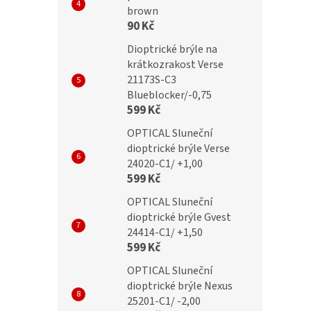
brown
90 Kč
Dioptrické brýle na
krátkozrakost Verse
21173S-C3
Blueblocker/-0,75
599 Kč
OPTICAL Sluneční
dioptrické brýle Verse
24020-C1/ +1,00
599 Kč
OPTICAL Sluneční
dioptrické brýle Gvest
24414-C1/ +1,50
599 Kč
OPTICAL Sluneční
dioptrické brýle Nexus
25201-C1/ -2,00