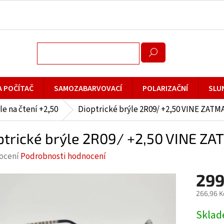
A POČÍTAČ
SAMOZABARVOVACÍ
POLARIZAČNÍ
SLU
le na čtení +2,50
Dioptrické brýle 2R09/ +2,50 VINE ZAT
ptrické brýle 2R09/ +2,50 VINE Z
rné
ocení
Podrobnosti hodnocení
cení
299
ktu
266,96 K
Měrná
Skla
cena: