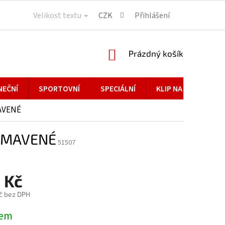
Velikost textu
CZK
Přihlášení
NÁKUPNÍ
Prázdný košík
KOŠÍK
NEČNÍ
SPORTOVNÍ
SPECIÁLNÍ
KLIP NA BRÝLE
MAVENÉ
ATMAVENÉ
51507
 Kč
č bez DPH
dem