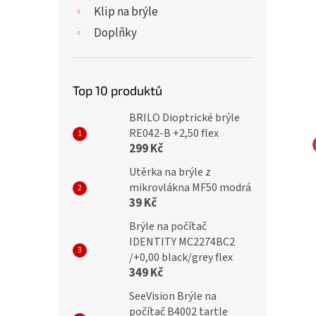
Klip na brýle
Doplňky
Top 10 produktů
BRILO Dioptrické brýle
RE042-B +2,50 flex
299 Kč
cké brýle Verse
MONTANA EYEWEAR
Utěrka na brýle z
-C1/+2,50
Dioptrické brýle HMR54S
mikrovlákna MF50 modrá
39 Kč
VENÉ ČOČKY
+2,50 ZATMAVENÉ ČOČKY
Brýle na počítač
IDENTITY MC2274BC2
č
399 Kč
/+0,00 black/grey flex
349 Kč
SeeVision Brýle na
počítač B4002 tartle