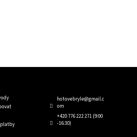
e pro vás
Kontakt
Facebo
vody
hotovebryle
@
gmail.c
om
povat
+420 776 222 271 (9:00
-16:30)
 platby