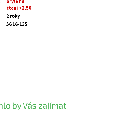
:
brýle na
čtení +2,50
2 roky
56 16-135
lo by Vás zajímat