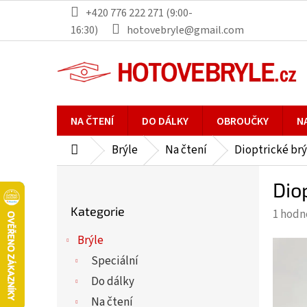
Přejít
+420 776 222 271 (9:00-
na
16:30)
hotovebryle@gmail.com
obsah
NA ČTENÍ
DO DÁLKY
OBROUČKY
N
Brýle
Na čtení
Dioptrické brý
Domů
P
Dio
o
Přeskočit
s
Kategorie
Průmě
1 hodn
kategorie
t
hodno
r
Brýle
produ
a
Speciální
je
n
5,0
Do dálky
n
z
Na čtení