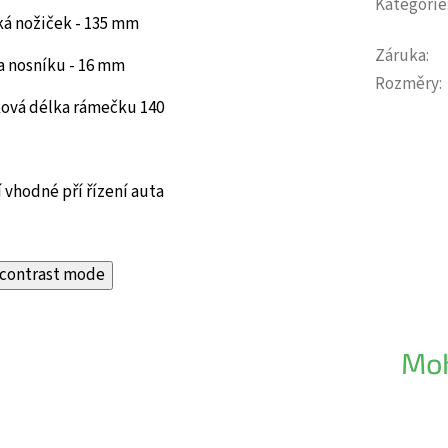
Kategorie
ká nožiček - 135 mm
Záruka
:
a nosníku - 16 mm
Rozměry
:
ková délka rámečku 140
 vhodné pří řízení auta
contrast mode
Moh