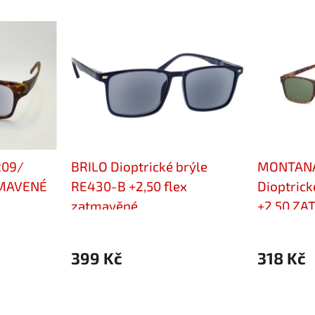
R09/
BRILO Dioptrické brýle
MONTAN
TMAVENÉ
RE430-B +2,50 flex
Dioptric
zatmavěné
+2,50 Z
399 Kč
318 Kč