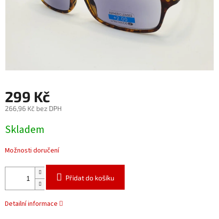
299 Kč
266,96 Kč bez DPH
Měrná
Skladem
cena:
Možnosti doručení
Přidat do košíku
Detailní informace