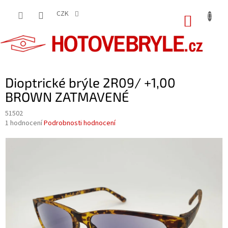
Přejít
na
CZK
NÁKUP
obsah
KOŠÍK
Dioptrické brýle 2R09/ +1,00
BROWN ZATMAVENÉ
51502
Průměrné
1 hodnocení
Podrobnosti hodnocení
hodnocení
produktu
je
5,0
z
5
hvězdiček.