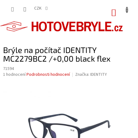
Přejít
na
CZK
NÁKUP
obsah
KOŠÍK
Brýle na počítač IDENTITY
MC2279BC2 /+0,00 black flex
71594
Průměrné
1 hodnocení
Podrobnosti hodnocení
Značka:
IDENTITY
hodnocení
produktu
je
5,0
z
5
hvězdiček.