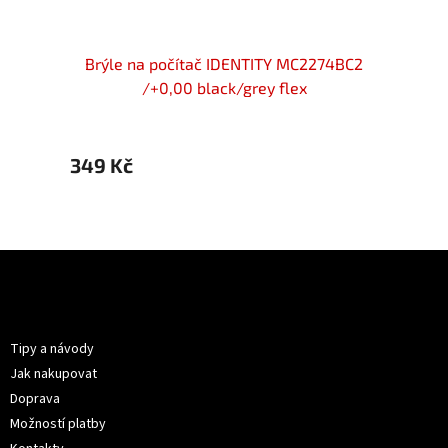
 brýle
Brýle na počítač IDENTITY MC2274BC2
Brýl
x
/+0,00 black/grey flex
349 Kč
349 
Z
á
p
Informace pro vás
a
t
Tipy a návody
í
Jak nakupovat
Doprava
Možností platby