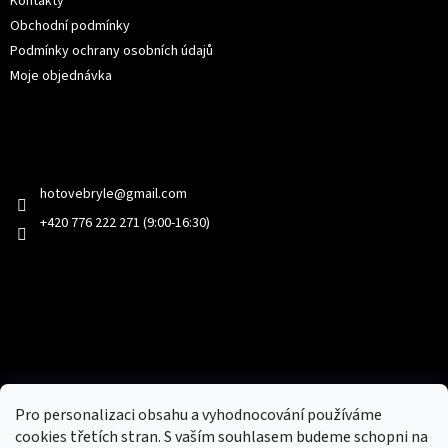
Kontakty
Obchodní podmínky
Podmínky ochrany osobních údajů
Moje objednávka
Kontakt
hotovebryle
@
gmail.com
+420 776 222 271 (9:00-16:30)
Facebook
Přijímáme online platby
Pro personalizaci obsahu a vyhodnocování používáme
cookies třetích stran. S vaším souhlasem budeme schopni na