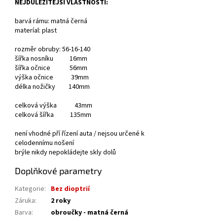
NEJDŮLEŽITĚJŠÍ VLASTNOSTI:
barvá rámu: matná černá
materíal: plast
rozměr obruby: 56-16-140
šířka nosníku 16mm
šířka očnice 56mm
výška očnice 39mm
délka nožičky 140mm
celková výška 43mm
celková šířka 135mm
není vhodné pří řízení auta / nejsou určené k
celodennímu nošení
brýle nikdy nepokládejte skly dolů
Doplňkové parametry
Kategorie
:
Bez dioptrií
Záruka
:
2 roky
Barva
:
obroučky - matná černá