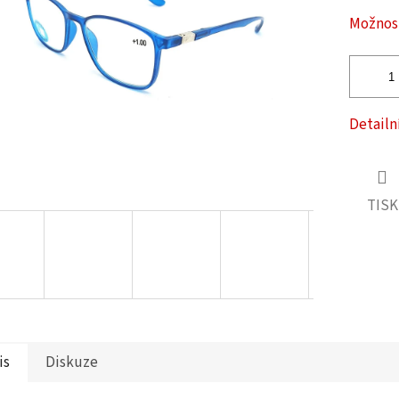
ček.
Možnost
Detailn
TISK
is
Diskuze