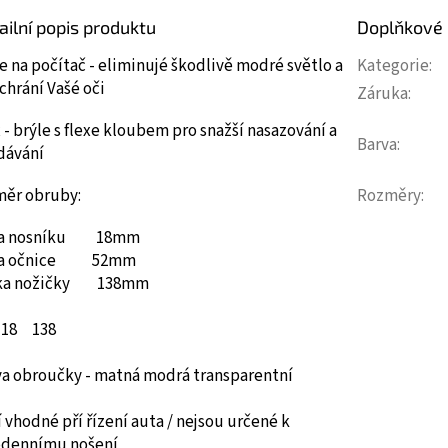
ailní popis produktu
Doplňkové
e na počítač - eliminujé škodlivě modré světlo a
Kategorie
:
chrání Vašé oči
Záruka
:
 - brýle s flexe kloubem pro snažší nasazování a
Barva
:
dávání
měr obruby:
Rozměry
:
ka nosníku 18mm
ka očnice 52mm
ka nožičky 138mm
18
138
va obroučky - matná modrá transparentní
 vhodné pří řízení auta / nejsou určené k
odennímu nošení