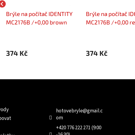
Brýle na počítač IDENTITY
Brýle na počítač I
MC2176B /+0,00 brown
MC2176B /+0,00 r
374 Kč
374 Kč
e pro vás
Kontakt
Facebo
vody
hotovebryle
@
gmail.c
om
povat
+420 776 222 271 (9:00
-16:30)