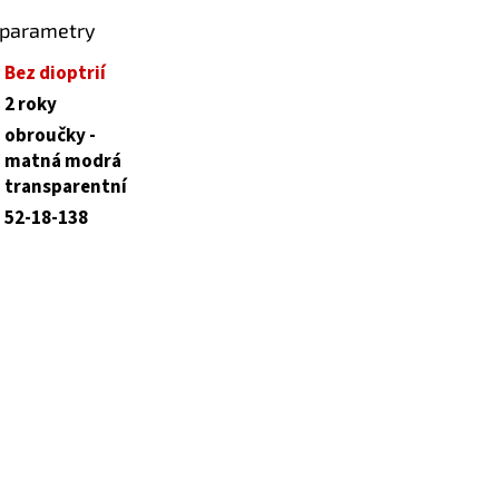
 parametry
Bez dioptrií
2 roky
obroučky -
matná modrá
transparentní
52-18-138