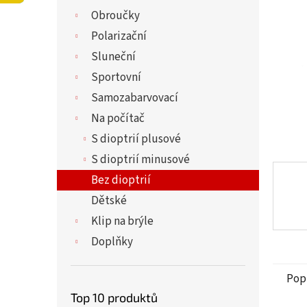
5
í
Obroučky
hvězdi
p
a
Polarizační
n
Sluneční
e
Sportovní
l
Samozabarvovací
Na počítač
S dioptrií plusové
S dioptrií minusové
Bez dioptrií
Dětské
Klip na brýle
Doplňky
Pop
Top 10 produktů