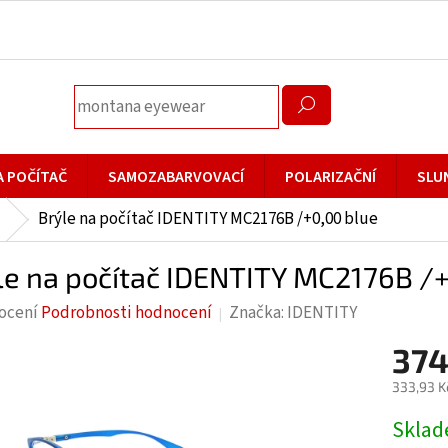
A POČÍTAČ
SAMOZABARVOVACÍ
POLARIZAČNÍ
SLU
Brýle na počítač IDENTITY MC2176B /+0,00 blue
le na počítač IDENTITY MC2176B /
rné
ocení
Podrobnosti hodnocení
Značka:
IDENTITY
cení
374
ktu
333,93 K
Měrná
Skla
cena: