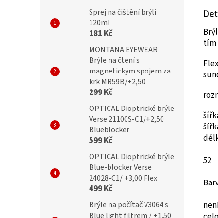
Sprej na čištění brýlí
Det
120ml
Brýl
181 Kč
tím 
MONTANA EYEWEAR
Brýle na čtení s
Flex
magnetickým spojem za
sun
krk MR59B/+2,50
299 Kč
roz
OPTICAL Dioptrické brýle
šíř
Verse 21100S-C1/+2,50
šíř
Blueblocker
dél
599 Kč
OPTICAL Dioptrické brýle
52
Blue-blocker Verse
24028-C1/ +3,00 Flex
Bar
499 Kč
není
Brýle na počítač V3064 s
Blue light filtrem / +1,50
cel