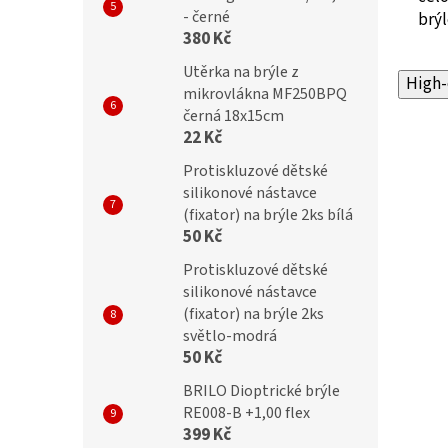
- černé
brýl
380 Kč
Utěrka na brýle z
High-
mikrovlákna MF250BPQ
černá 18x15cm
22 Kč
Protiskluzové dětské
silikonové nástavce
(fixator) na brýle 2ks bílá
50 Kč
Protiskluzové dětské
silikonové nástavce
(fixator) na brýle 2ks
světlo-modrá
50 Kč
BRILO Dioptrické brýle
RE008-B +1,00 flex
399 Kč