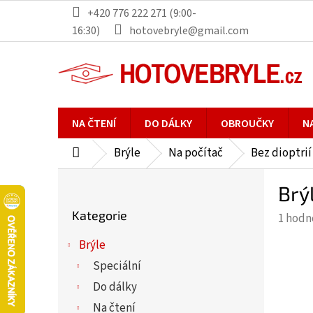
Přejít
+420 776 222 271 (9:00-
na
16:30)
hotovebryle@gmail.com
obsah
NA ČTENÍ
DO DÁLKY
OBROUČKY
N
Brýle
Na počítač
Bez dioptrií
Domů
P
Brý
o
Přeskočit
s
Kategorie
Průmě
1 hodn
kategorie
t
hodno
r
Brýle
produ
a
Speciální
je
n
5,0
Do dálky
n
z
Na čtení