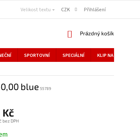
Velikost textu
CZK
Přihlášení
NÁKUPNÍ
Prázdný košík
KOŠÍK
NEČNÍ
SPORTOVNÍ
SPECIÁLNÍ
KLIP NA BRÝLE
+0,00 blue
55789
 Kč
č bez DPH
dem