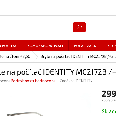
A POČÍTAČ
SAMOZABARVOVACÍ
POLARIZAČNÍ
SLU
le na čtení +3,50
Brýle na počítač IDENTITY MC2172B /+3,
le na počítač IDENTITY MC2172B /+
rné
ocení
Podrobnosti hodnocení
Značka:
IDENTITY
cení
299
ktu
266,96 K
Měrná
Skla
cena: