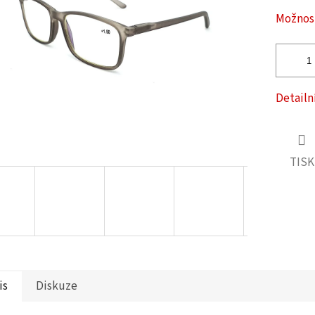
ček.
Možnost
Detailn
TISK
is
Diskuze