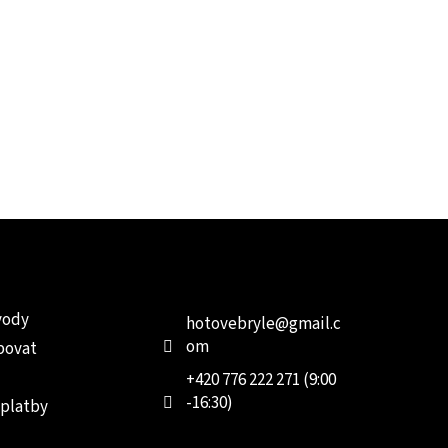
e pro vás
Kontakt
Facebo
vody
hotovebryle
@
gmail.c
om
povat
+420 776 222 271 (9:00
-16:30)
 platby