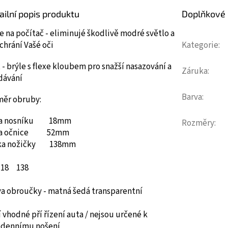
ailní popis produktu
Doplňkové
e na počítač - eliminujé škodlivě modré světlo a
chrání Vašé oči
Kategorie
:
 - brýle s flexe kloubem pro snažší nasazování a
Záruka
:
dávání
Barva
:
měr obruby:
ka nosníku 18mm
Rozměry
:
ka očnice 52mm
ka nožičky 138mm
18
138
va obroučky - matná šedá transparentní
 vhodné pří řízení auta / nejsou určené k
odennímu nošení