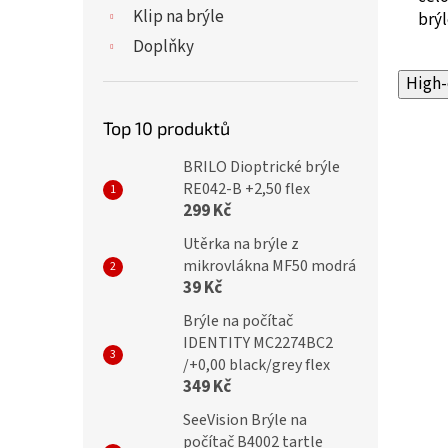
Klip na brýle
brýl
Doplňky
High-
Top 10 produktů
BRILO Dioptrické brýle
RE042-B +2,50 flex
299 Kč
Utěrka na brýle z
mikrovlákna MF50 modrá
39 Kč
Brýle na počítač
IDENTITY MC2274BC2
/+0,00 black/grey flex
349 Kč
SeeVision Brýle na
počítač B4002 tartle