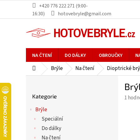
Přejít
+420 776 222 271 (9:00-
na
16:30)
hotovebryle@gmail.com
obsah
NA ČTENÍ
DO DÁLKY
OBROUČKY
N
Brýle
Na čtení
Dioptrické brý
Domů
P
Brý
o
Přeskočit
s
Kategorie
Průmě
1 hodn
kategorie
t
hodno
r
Brýle
produ
a
Speciální
je
n
5,0
Do dálky
n
z
Na čtení