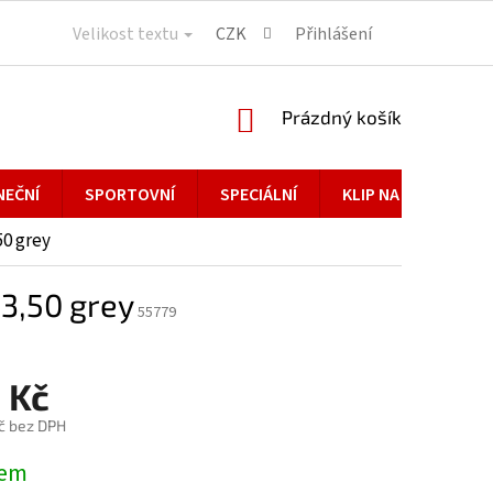
Velikost textu
CZK
Přihlášení
NÁKUPNÍ
Prázdný košík
KOŠÍK
NEČNÍ
SPORTOVNÍ
SPECIÁLNÍ
KLIP NA BRÝLE
50 grey
3,50 grey
55779
 Kč
č bez DPH
dem