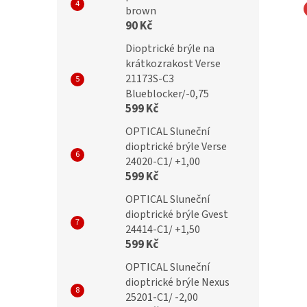
brown
90 Kč
na počítač IDENTITY
Brýle na počítač IDENTITY
Dioptrické brýle na
B /+3,50 brown
MC2176B /+3,50 red
krátkozrakost Verse
21173S-C3
Blueblocker/-0,75
599 Kč
č
374 Kč
OPTICAL Sluneční
dioptrické brýle Verse
24020-C1/ +1,00
599 Kč
OPTICAL Sluneční
dioptrické brýle Gvest
24414-C1/ +1,50
599 Kč
OPTICAL Sluneční
dioptrické brýle Nexus
25201-C1/ -2,00