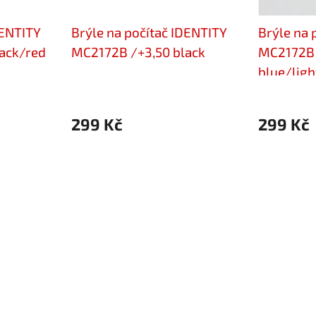
DENTITY
Brýle na počítač IDENTITY
Brýle na 
ack/red
MC2172B /+3,50 black
MC2172B 
blue/ligh
299 Kč
299 Kč