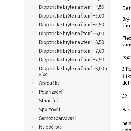
Dioptrické brýle na čtení +4,50
Det
Dioptrické brýle na čtení +5,00
Brýl
Dioptrické brýle na čtení +5,50
tím 
Dioptrické brýle na čtení +6,00
Flex
Dioptrické brýle na čtení +6,50
sun
Dioptrické brýle na čtení +7,00
roz
Dioptrické brýle na čtení +7,50
Dioptrické brýle na čtení +8,00 a
šíř
více
šíř
dél
Obroučky
Polarizační
52
Sluneční
Sportovní
Bar
Samozabarvovací
není
Na počítač
cel