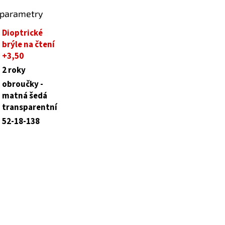
 parametry
Dioptrické
brýle na čtení
+3,50
2 roky
obroučky -
matná šedá
transparentní
52-18-138