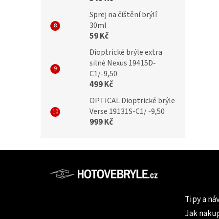
Sprej na čištění brýlí
30ml
59 Kč
Dioptrické brýle extra
silné Nexus 19415D-
C1/-9,50
499 Kč
OPTICAL Dioptrické brýle
Verse 19131S-C1/ -9,50
999 Kč
Z
á
p
Informac
a
Tipy a ná
t
Jak naku
í