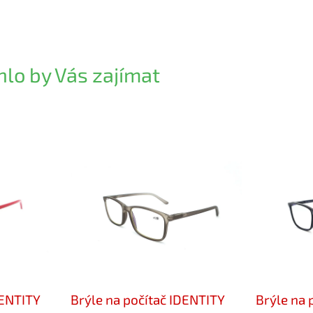
lo by Vás zajímat
DENTITY
Brýle na počítač IDENTITY
Brýle na 