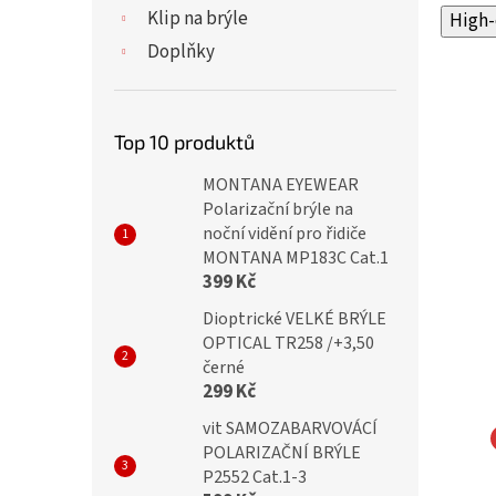
Klip na brýle
High-
Doplňky
Top 10 produktů
MONTANA EYEWEAR
Polarizační brýle na
noční vidění pro řidiče
MONTANA MP183C Cat.1
399 Kč
Dioptrické VELKÉ BRÝLE
OPTICAL TR258 /+3,50
černé
299 Kč
vit SAMOZABARVOVÁCÍ
POLARIZAČNÍ BRÝLE
na počítač IDENTITY
Brýle na počítač IDENTITY
P2552 Cat.1-3