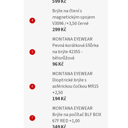
599 Kč
B /+3,50 brown
MC2176B /+3,50 red
Brýle na čtení s
magnetickým spojem
V3096 /+3,50 černé
299 Kč
č
374 Kč
MONTANA EYEWEAR
Pevná korálková šňůrka
na brýle 423SS -
bělorůžová
96 Kč
MONTANA EYEWEAR
Dioptrické brýle s
asférickou čočkou MR15
+2,50
194 Kč
MONTANA EYEWEAR
Brýle na počítač BLF BOX
67F RED +1,00
349 Kč