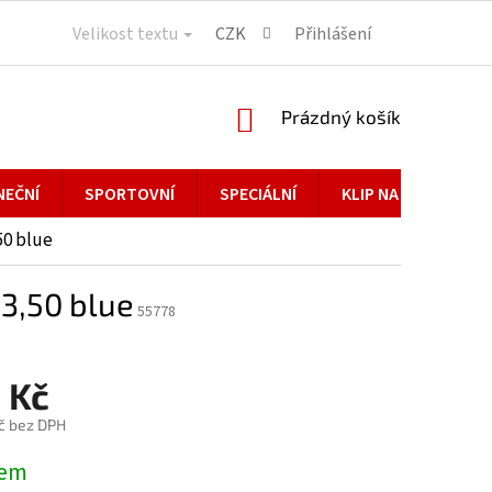
Velikost textu
CZK
Přihlášení
NÁKUPNÍ
Prázdný košík
KOŠÍK
NEČNÍ
SPORTOVNÍ
SPECIÁLNÍ
KLIP NA BRÝLE
50 blue
3,50 blue
55778
 Kč
č bez DPH
dem