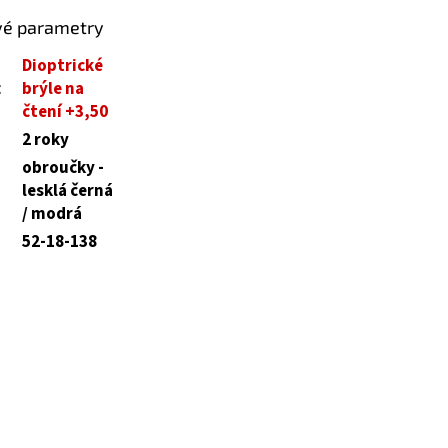
vé parametry
Dioptrické
:
brýle na
čtení +3,50
2 roky
obroučky -
lesklá černá
/ modrá
52-18-138