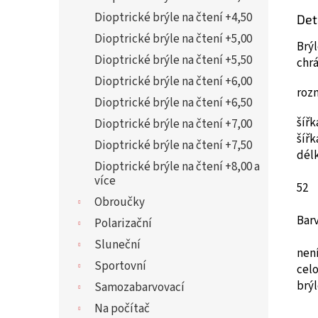
Dioptrické brýle na čtení +4,50
Det
Dioptrické brýle na čtení +5,00
Brýl
Dioptrické brýle na čtení +5,50
chrá
Dioptrické brýle na čtení +6,00
roz
Dioptrické brýle na čtení +6,50
šíř
Dioptrické brýle na čtení +7,00
šíř
Dioptrické brýle na čtení +7,50
dél
Dioptrické brýle na čtení +8,00 a
více
52
Obroučky
Barv
Polarizační
Sluneční
není
Sportovní
cel
brýl
Samozabarvovací
Na počítač