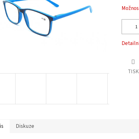
ček.
Možnost
Detailn
TISK
is
Diskuze