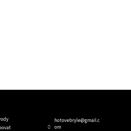
e pro vás
Kontakt
Facebo
vody
hotovebryle
@
gmail.c
om
povat