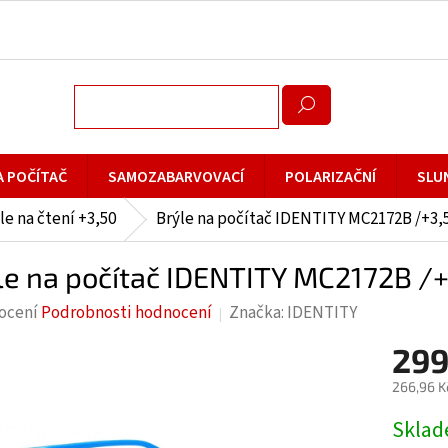
A POČÍTAČ
SAMOZABARVOVACÍ
POLARIZAČNÍ
SLU
le na čtení +3,50
Brýle na počítač IDENTITY MC2172B /+3,
le na počítač IDENTITY MC2172B /+
rné
ocení
Podrobnosti hodnocení
Značka:
IDENTITY
cení
299
ktu
266,96 K
Měrná
Skla
cena: