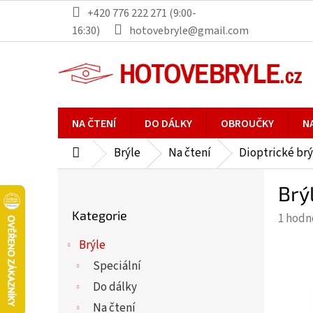
Přejít
+420 776 222 271 (9:00-
na
16:30)
hotovebryle@gmail.com
obsah
NA ČTENÍ
DO DÁLKY
OBROUČKY
N
Brýle
Na čtení
Dioptrické brý
Domů
P
Brý
o
Přeskočit
s
Kategorie
Průmě
1 hodn
kategorie
t
hodno
r
Brýle
produ
a
Speciální
je
n
5,0
Do dálky
n
z
Na čtení