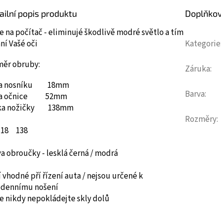
ailní popis produktu
Doplňko
e na počítač - eliminujé škodlivě modré světlo a tím
ní Vašé oči
Kategorie
měr obruby:
Záruka
:
ka nosníku 18mm
Barva
:
ka očnice 52mm
ka nožičky 138mm
Rozměry
:
18
138
a obroučky - lesklá černá / modrá
 vhodné pří řízení auta / nejsou určené k
odennímu nošení
e nikdy nepokládejte skly dolů