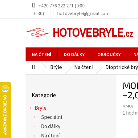
Přejít
+420 776 222 271 (9:00-
na
16:30)
hotovebryle@gmail.com
obsah
NA ČTENÍ
DO DÁLKY
OBROUČKY
N
Brýle
Na čtení
Dioptrické brý
Domů
P
MON
o
Přeskočit
s
+2,
Kategorie
kategorie
t
47468
r
Brýle
Průmě
1 hodn
a
Speciální
hodno
n
Do dálky
produ
n
je
Na čtení