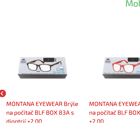
Moh
MONTANA EYEWEAR Brýle
MONTANA EYEWEA
na počítač BLF BOX 83A s
na počítač BLF BO
dioptrií +2,00
+2,00