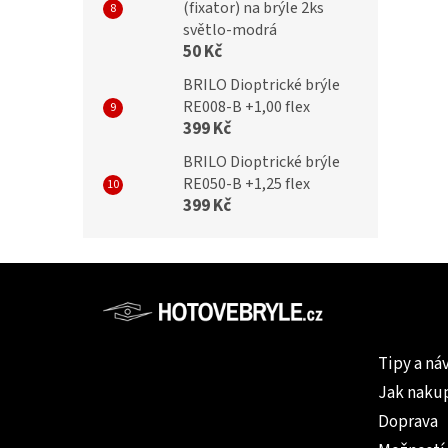
(fixator) na brýle 2ks
světlo-modrá
50 Kč
BRILO Dioptrické brýle
RE008-B +1,00 flex
399 Kč
BRILO Dioptrické brýle
RE050-B +1,25 flex
399 Kč
Z
á
p
Informac
a
Tipy a ná
t
Jak naku
í
Doprava