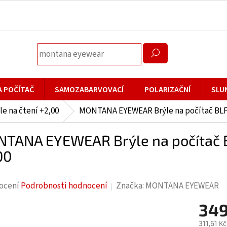
A POČÍTAČ
SAMOZABARVOVACÍ
POLARIZAČNÍ
SLU
le na čtení +2,00
MONTANA EYEWEAR Brýle na počítač BLF B
TANA EYEWEAR Brýle na počítač BL
00
rné
ocení
Podrobnosti hodnocení
Značka:
MONTANA EYEWEAR
cení
349
ktu
311,61 K