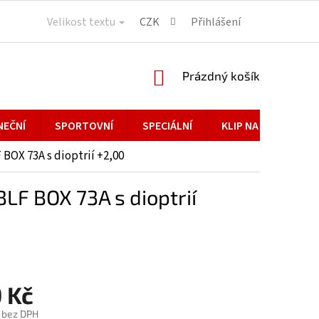
Velikost textu
CZK
Přihlášení
NÁKUPNÍ
Prázdný košík
KOŠÍK
NEČNÍ
SPORTOVNÍ
SPECIÁLNÍ
KLIP NA BRÝLE
OX 73A s dioptrií +2,00
F BOX 73A s dioptrií
 Kč
č bez DPH