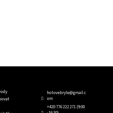
e pro vás
Kontakt
Facebo
vody
hotovebryle
@
gmail.c
om
povat
+420 776 222 271 (9:00
-16:30)