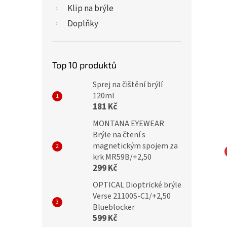
Klip na brýle
Doplňky
Top 10 produktů
Sprej na čištění brýlí
120ml
181 Kč
MONTANA EYEWEAR
Brýle na čtení s
magnetickým spojem za
krk MR59B/+2,50
Dioptrické brýle pro
BRILO Dioptrické brýle pro
299 Kč
 počítače 570-B +2,00
práci u počítače REB540-
OPTICAL Dioptrické brýle
ex
A/+2,00 black flex
Verse 21100S-C1/+2,50
Blueblocker
599 Kč