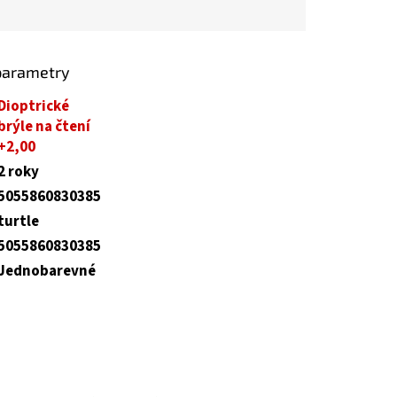
parametry
Dioptrické
brýle na čtení
+2,00
2 roky
5055860830385
turtle
5055860830385
Jednobarevné