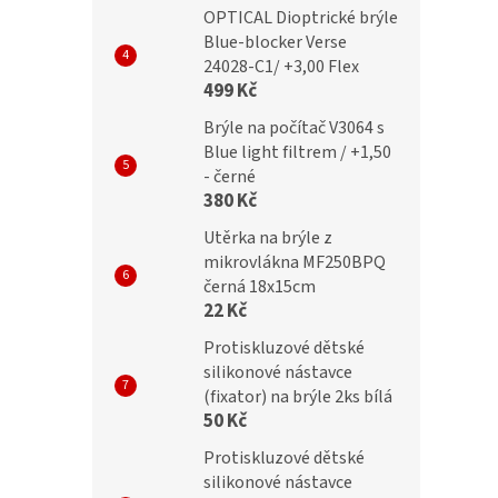
Kč
499 Kč
OPTICAL Dioptrické brýle
Blue-blocker Verse
24028-C1/ +3,00 Flex
499 Kč
Brýle na počítač V3064 s
Blue light filtrem / +1,50
- černé
380 Kč
Utěrka na brýle z
mikrovlákna MF250BPQ
černá 18x15cm
22 Kč
Protiskluzové dětské
silikonové nástavce
(fixator) na brýle 2ks bílá
50 Kč
Protiskluzové dětské
silikonové nástavce