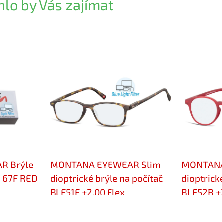
lo by Vás zajímat
R Brýle
MONTANA EYEWEAR Slim
MONTANA
X 67F RED
dioptrické brýle na počítač
dioptrick
BLF51F +2,00 Flex
BLF52B +