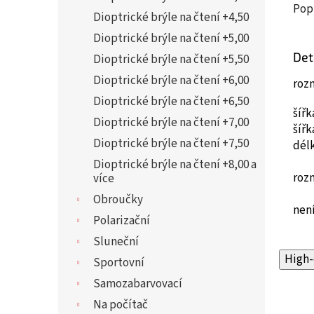
Pop
Dioptrické brýle na čtení +4,50
Dioptrické brýle na čtení +5,00
Det
Dioptrické brýle na čtení +5,50
Dioptrické brýle na čtení +6,00
roz
Dioptrické brýle na čtení +6,50
šíř
Dioptrické brýle na čtení +7,00
šíř
Dioptrické brýle na čtení +7,50
dél
Dioptrické brýle na čtení +8,00 a
roz
více
Obroučky
není
Polarizační
Sluneční
High-
Sportovní
Samozabarvovací
Na počítač