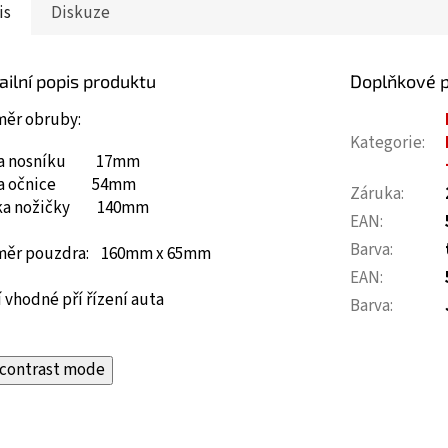
is
Diskuze
ailní popis produktu
Doplňkové 
měr obruby:
Kategorie
:
ka nosníku 17mm
ka očnice 54mm
Záruka
:
ka nožičky 140mm
EAN
:
Barva
:
měr pouzdra: 160mm x 65mm
EAN
:
 vhodné pří řízení auta
Barva
:
contrast mode