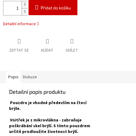
Přidat do košíku
Detailní informace
ZEPTAT SE
HLÍDAT
SDÍLET
Popis
Diskuze
Detailní popis produktu
Pouzdro je vhodné především na čtecí
brýle.
Vnitřek je
z mikrovlákna -
zabraňuje
poškrábání skel brýlí. S tímto pouzdrem
určitě prodloužite životnost brýlí.