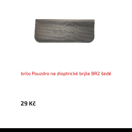
3 dirty
brilo Pouzdro na dioptrické brýle BR2 šedé
bril
29 Kč
29 K
Z