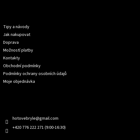
á
p
Informace pro vás
a
t
Tipy a návody
í
Jak nakupovat
Doprava
Možností platby
Kontakty
Obchodní podmínky
Podmínky ochrany osobních údajů
Moje objednávka
Kontakt
hotovebryle
@
gmail.com
+420 776 222 271 (9:00-16:30)