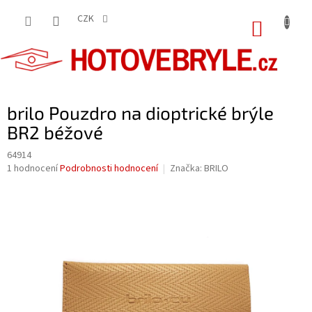
Přejít
na
CZK
NÁKUP
obsah
KOŠÍK
brilo Pouzdro na dioptrické brýle
BR2 béžové
64914
Průměrné
1 hodnocení
Podrobnosti hodnocení
Značka:
BRILO
hodnocení
produktu
je
5,0
z
5
hvězdiček.