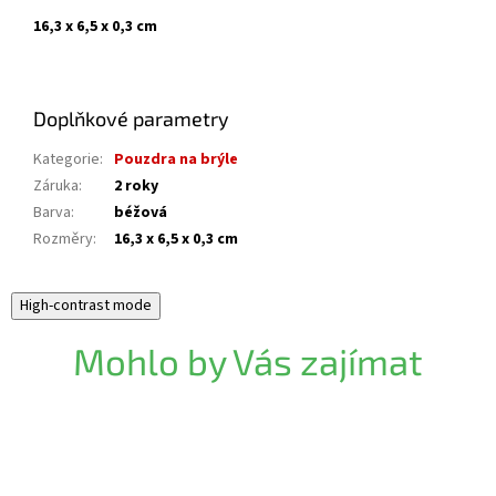
16,3 x 6,5 x 0,3 cm
Doplňkové parametry
Kategorie
:
Pouzdra na brýle
Záruka
:
2 roky
Barva
:
béžová
Rozměry
:
16,3 x 6,5 x 0,3 cm
High-contrast mode
Mohlo by Vás zajímat