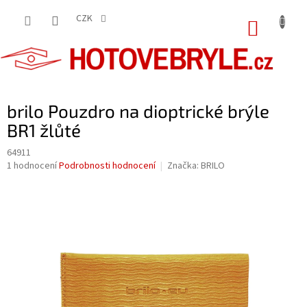
Přejít
na
CZK
NÁKUP
obsah
KOŠÍK
brilo Pouzdro na dioptrické brýle
BR1 žlůté
64911
Průměrné
1 hodnocení
Podrobnosti hodnocení
Značka:
BRILO
hodnocení
produktu
je
5,0
z
5
hvězdiček.