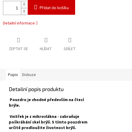
Přidat do košíku
Detailní informace
ZEPTAT SE
HLÍDAT
SDÍLET
Popis
Diskuze
Detailní popis produktu
Pouzdro je vhodné především na čtecí
brýle.
Vnitřek je
z mikrovlákna -
zabraňuje
poškrábání skel brýlí. S tímto pouzdrem
určitě prodloužite životnost brýlí.