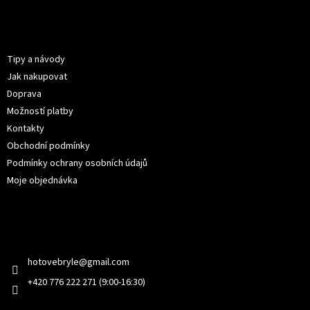
á
p
Informace pro vás
a
t
Tipy a návody
í
Jak nakupovat
Doprava
Možností platby
Kontakty
Obchodní podmínky
Podmínky ochrany osobních údajů
Moje objednávka
Kontakt
hotovebryle
@
gmail.com
+420 776 222 271 (9:00-16:30)