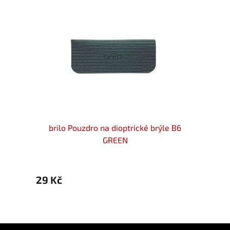
3 dirty
brilo Pouzdro na dioptrické brýle B6
bril
GREEN
29 Kč
29 K
Z