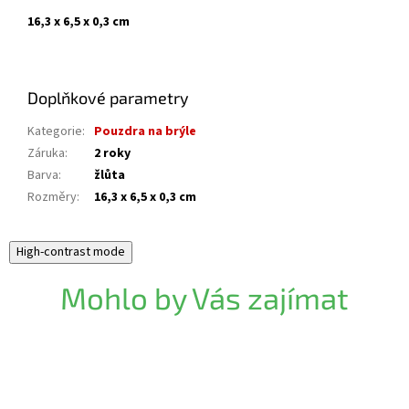
16,3 x 6,5 x 0,3 cm
Doplňkové parametry
Kategorie
:
Pouzdra na brýle
Záruka
:
2 roky
Barva
:
žlůta
Rozměry
:
16,3 x 6,5 x 0,3 cm
High-contrast mode
Mohlo by Vás zajímat