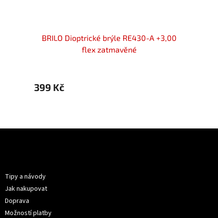
3,00 s
BRILO Dioptrické brýle RE430-A +3,00
BRILO
flex zatmavěné
399 Kč
599 
Z
á
p
Informace pro vás
a
t
Tipy a návody
í
Jak nakupovat
Doprava
Možností platby