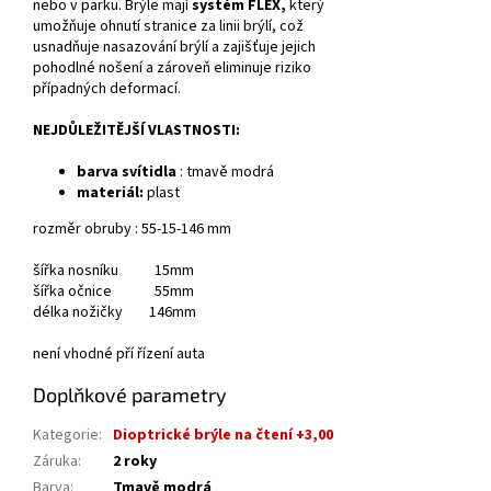
nebo v parku.
Brýle mají
systém FLEX,
který
umožňuje ohnutí stranice za linii brýlí, což
usnadňuje nasazování brýlí a zajišťuje jejich
pohodlné nošení a zároveň eliminuje riziko
případných deformací.
NEJDŮLEŽITĚJŠÍ VLASTNOSTI:
barva svítidla
:
tmavě modrá
materiál:
plast
rozměr obruby : 55-15-146 mm
šířka nosníku 15mm
šířka očnice 55mm
délka nožičky 146mm
není vhodné pří řízení auta
Doplňkové parametry
Kategorie
:
Dioptrické brýle na čtení +3,00
Záruka
:
2 roky
Barva
:
Tmavě modrá