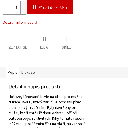
Přidat do košíku
Detailní informace
ZEPTAT SE
HLÍDAT
SDÍLET
Popis
Diskuze
Detailní popis produktu
Hotové, tónované brýle na čtení pro muže s
filtrem UV400, který zaručuje ochranu před
ultrafialovým zářením.
Byly navrženy pro
muže, kteří chtějí řádnou ochranu očí při
outdoorových aktivitách.
Díky tomuto řešení
můžete s potěšením číst na pláži, na zahradě