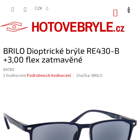
Přejít
na
CZK
NÁKUP
obsah
KOŠÍK
BRILO Dioptrické brýle RE430-B
+3,00 flex zatmavěné
64780
Průměrné
1 hodnocení
Podrobnosti hodnocení
Značka:
BRILO
hodnocení
produktu
je
5,0
z
5
hvězdiček.