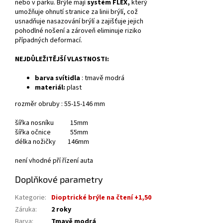
nebo v parku.
Brýle mají
systém FLEX,
který
umožňuje ohnutí stranice za linii brýlí, což
usnadňuje nasazování brýlí a zajišťuje jejich
pohodlné nošení a zároveň eliminuje riziko
případných deformací.
NEJDŮLEŽITĚJŠÍ VLASTNOSTI:
barva svítidla
:
tmavě modrá
materiál:
plast
rozměr obruby : 55-15-146 mm
šířka nosníku 15mm
šířka očnice 55mm
délka nožičky 146mm
není vhodné pří řízení auta
Doplňkové parametry
Kategorie
:
Dioptrické brýle na čtení +1,50
Záruka
:
2 roky
Barva
:
Tmavě modrá