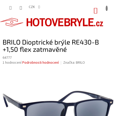
Přejít
na
CZK
NÁKUP
obsah
KOŠÍK
BRILO Dioptrické brýle RE430-B
+1,50 flex zatmavěné
64777
Průměrné
1 hodnocení
Podrobnosti hodnocení
Značka:
BRILO
hodnocení
produktu
je
5,0
z
5
hvězdiček.