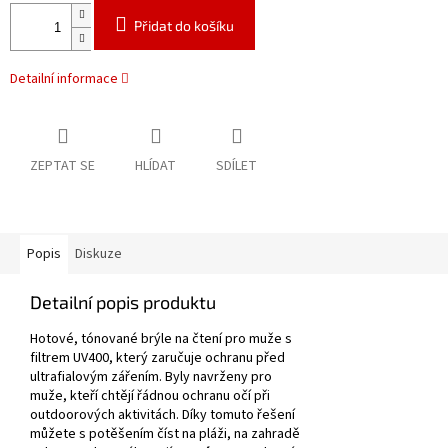
Přidat do košíku
Detailní informace
ZEPTAT SE
HLÍDAT
SDÍLET
Popis
Diskuze
Detailní popis produktu
Hotové, tónované brýle na čtení pro muže s
filtrem UV400, který zaručuje ochranu před
ultrafialovým zářením.
Byly navrženy pro
muže, kteří chtějí řádnou ochranu očí při
outdoorových aktivitách.
Díky tomuto řešení
můžete s potěšením číst na pláži, na zahradě