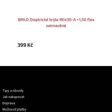
rýle
BRILO Dioptrické brýle RE430-A +1,50 flex
BRILO
ČKY
zatmavěné
399 Kč
599 
Z
á
p
Informace pro vás
a
t
Tipy a návody
í
Jak nakupovat
Doprava
Možností platby