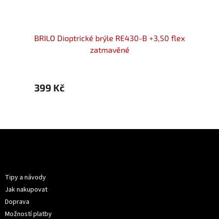
/+3,50
BRILO Dioptrické brýle RE430-B +3,50 flex
BRILO
zatmavěné
399 Kč
599 
Z
á
p
Informace pro vás
a
t
Tipy a návody
í
Jak nakupovat
Doprava
Možností platby