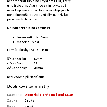
nebo v parku.
Brýle mají
systém FLEX,
který
umožňuje ohnutí stranice za linii brýlí, což
usnadňuje nasazování brýlí a zajišťuje jejich
pohodlné nošení a zároveň eliminuje riziko
případných deformací.
NEJDŮLEŽITĚJŠÍ VLASTNOSTI:
barva svítidla
: černá
materiál:
plast
rozměr obruby : 55-15-146 mm
šířka nosníku 15mm
šířka očnice 55mm
délka nožičky 146mm
není vhodné pří řízení auta
Doplňkové parametry
Kategorie
:
Dioptrické brýle na čtení +3,50
Záruka
:
2 roky
Barva
:
černá