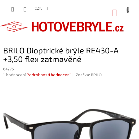
Přejít
na
CZK
NÁKUP
obsah
KOŠÍK
BRILO Dioptrické brýle RE430-A
+3,50 flex zatmavěné
64775
Průměrné
1 hodnocení
Podrobnosti hodnocení
Značka:
BRILO
hodnocení
produktu
je
5,0
z
5
hvězdiček.