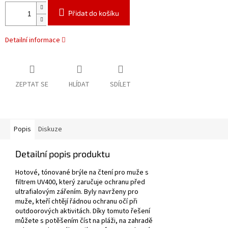
Přidat do košíku
Detailní informace
ZEPTAT SE
HLÍDAT
SDÍLET
Popis
Diskuze
Detailní popis produktu
Hotové, tónované brýle na čtení pro muže s
filtrem UV400, který zaručuje ochranu před
ultrafialovým zářením.
Byly navrženy pro
muže, kteří chtějí řádnou ochranu očí při
outdoorových aktivitách.
Díky tomuto řešení
můžete s potěšením číst na pláži, na zahradě