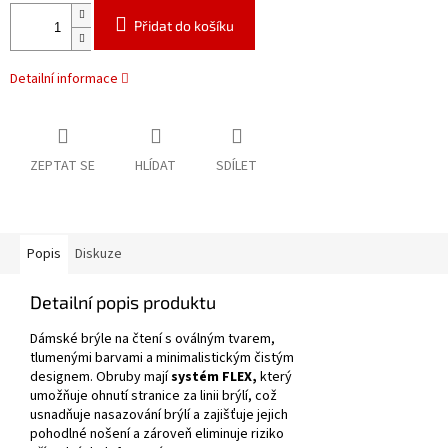
Přidat do košíku
Detailní informace
ZEPTAT SE
HLÍDAT
SDÍLET
Popis
Diskuze
Detailní popis produktu
Dámské brýle na čtení s oválným tvarem,
tlumenými barvami a minimalistickým čistým
designem.
Obruby mají
systém FLEX,
který
umožňuje ohnutí stranice za linii brýlí, což
usnadňuje nasazování brýlí a zajišťuje jejich
pohodlné nošení a zároveň eliminuje riziko