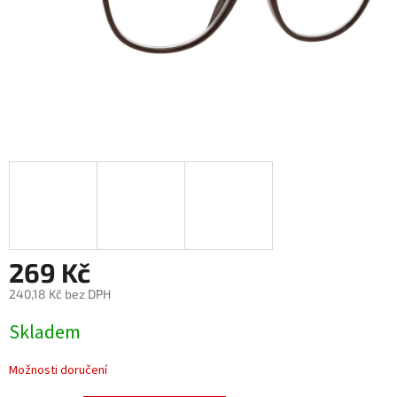
269 Kč
240,18 Kč bez DPH
Měrná
Skladem
cena:
Možnosti doručení