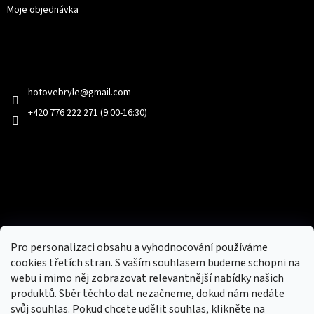
Moje objednávka
Kontakt
hotovebryle
@
gmail.com
+420 776 222 271 (9:00-16:30)
Facebook
Přijímáme online platby
Pro personalizaci obsahu a vyhodnocování používáme
cookies třetích stran. S vaším souhlasem budeme schopni na
webu i mimo něj zobrazovat relevantnější nabídky našich
produktů. Sběr těchto dat nezačneme, dokud nám nedáte
svůj souhlas. Pokud chcete udělit souhlas, klikněte na