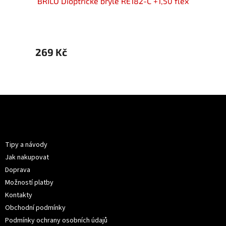
50 flex
BRILO Dioptrické brýle RE182-C +1,50 flex
BRILO 
269 Kč
399 
Z
á
p
Informace pro vás
a
t
Tipy a návody
í
Jak nakupovat
Doprava
Možností platby
Kontakty
Obchodní podmínky
Podmínky ochrany osobních údajů