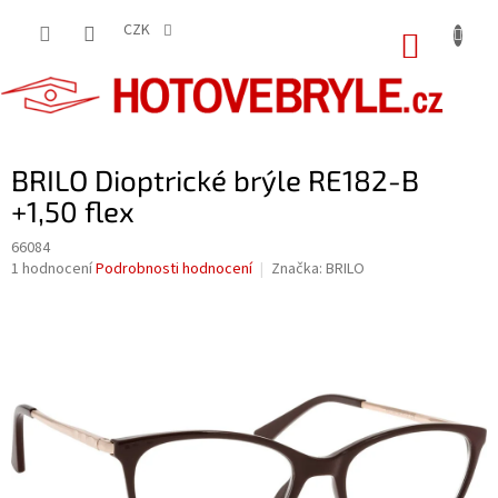
Přejít
na
CZK
NÁKUP
obsah
KOŠÍK
BRILO Dioptrické brýle RE182-B
+1,50 flex
66084
Průměrné
1 hodnocení
Podrobnosti hodnocení
Značka:
BRILO
hodnocení
produktu
je
5,0
z
5
hvězdiček.