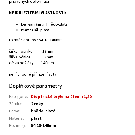
případných deformací.
NEJDŮLEŽITĚJŠÍ VLASTNOSTI:
barva rámu
: hnědo-zlatá
materiál:
plast
rozměr obruby : 54-18-140mm
šířka nosníku 18mm
šířka očnice 54mm
délka nožičky 140mm
není vhodné pří řízení auta
Doplňkové parametry
Kategorie
:
Dioptrické brýle na čtení +1,50
Záruka
:
2 roky
Barva
:
hnědo-zlatá
Materiál
:
plast
Rozměry
:
54-18-140mm