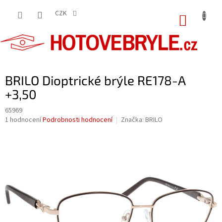
Přejít
na
CZK
NÁKUP
obsah
KOŠÍK
BRILO Dioptrické brýle RE178-A
+3,50
65969
Průměrné
1 hodnocení
Podrobnosti hodnocení
Značka:
BRILO
hodnocení
produktu
je
5,0
z
5
hvězdiček.