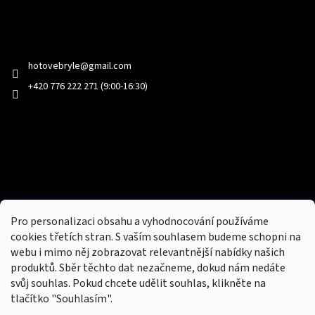
Kontakt
hotovebryle
@
gmail.com
+420 776 222 271 (9:00-16:30)
Facebook
Přijímáme online platby
Pro personalizaci obsahu a vyhodnocování používáme
cookies třetích stran. S vaším souhlasem budeme schopni na
webu i mimo něj zobrazovat relevantnější nabídky našich
produktů. Sběr těchto dat nezačneme, dokud nám nedáte
svůj souhlas. Pokud chcete udělit souhlas, klikněte na
tlačítko "Souhlasím".