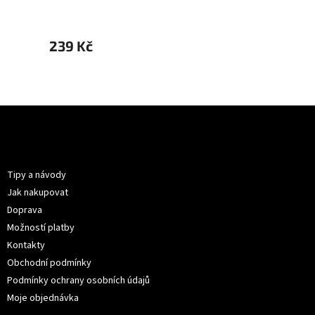
239 Kč
269 
Z
á
p
Informace pro vás
a
t
Tipy a návody
í
Jak nakupovat
Doprava
Možností platby
Kontakty
Obchodní podmínky
Podmínky ochrany osobních údajů
Moje objednávka