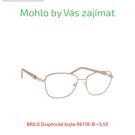
Mohlo by Vás zajímat
50 flex
BRILO Dioptrické brýle RE178-B +3,50
BRILO 