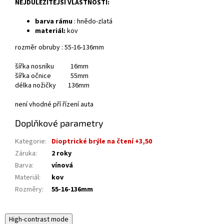
NEJDŮLEŽITĚJŠÍ VLASTNOSTI:
barva rámu
: hnědo-zlatá
materiál:
kov
rozměr obruby : 55-16-136mm
šířka nosníku 16mm
šířka očnice 55mm
délka nožičky 136mm
není vhodné pří řízení auta
Doplňkové parametry
Kategorie
:
Dioptrické brýle na čtení +3,50
Záruka
:
2 roky
Barva
:
vínová
Materiál
:
kov
Rozměry
:
55-16-136mm
High-contrast mode