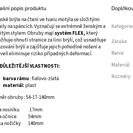
ailní popis produktu
Doplňko
ké brýle na čtení ve tvaru motýla se složitými
ily na spáncích.
Vyznačují se extrémně ženským a
Kategorie
žitým stylem.
Obruby mají
systém FLEX,
který
ňuje ohnutí stranice za linii brýlí, což usnadňuje
Záruka
:
zování brýlí a zajišťuje jejich pohodlné nošení a
Barva
:
veň eliminuje riziko případných deformací.
Materiál
:
DŮLEŽITĚJŠÍ VLASTNOSTI:
Rozměry
:
barva rámu
: fialovo-zlatá
materiál:
plast
měr obruby : 54-17-140mm
ka nosníku 17mm
ka očnice 54mm
ka nožičky 140mm