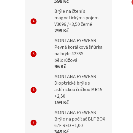
599 Kč
Brýle na čtení s
Dioptrické brýle
BRILO Dioptrické brýle
magnetickým spojem
B +1,00 flex
RE004-B +1,00 flex
V3096 /+3,50 černé
299 Kč
MONTANA EYEWEAR
Pevná korálková šňůrka
č
269 Kč
na brýle 423SS -
bělorůžová
96 Kč
MONTANA EYEWEAR
Dioptrické brýle s
asférickou čočkou MR15
+2,50
194 Kč
MONTANA EYEWEAR
Brýle na počítač BLF BOX
67F RED +1,00
349 Kč