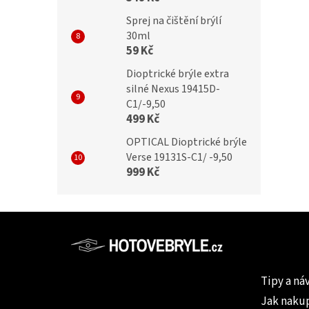
Sprej na čištění brýlí
30ml
59 Kč
Dioptrické brýle extra
silné Nexus 19415D-
C1/-9,50
499 Kč
OPTICAL Dioptrické brýle
Verse 19131S-C1/ -9,50
999 Kč
Z
á
p
Informac
a
Tipy a ná
t
Jak naku
í