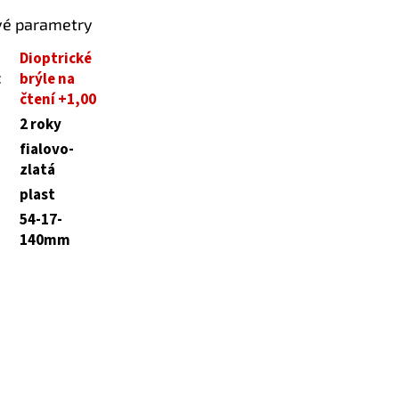
vé parametry
Dioptrické
:
brýle na
čtení +1,00
2 roky
fialovo-
zlatá
plast
54-17-
140mm