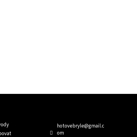
e pro vás
Kontakt
Facebo
vody
hotovebryle
@
gmail.c
om
povat