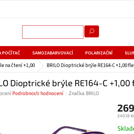
A POČÍTAČ
SAMOZABARVOVACÍ
POLARIZAČNÍ
SLU
le na čtení +1,00
BRILO Dioptrické brýle RE164-C +1,00 fle
LO Dioptrické brýle RE164-C +1,00 
rné
ocení
Podrobnosti hodnocení
Značka:
BRILO
cení
269
ktu
240,18 K
Měrná
Skla
cena: