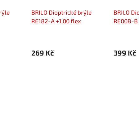
rýle
BRILO Dioptrické brýle
BRILO Dio
RE182-A +1,00 flex
RE008-B +
269 Kč
399 Kč