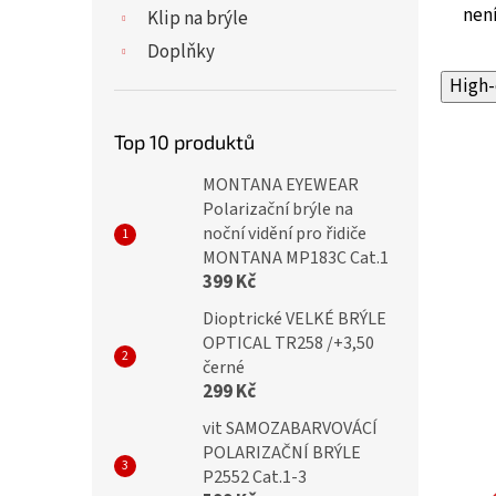
není
Klip na brýle
Doplňky
High-
Top 10 produktů
MONTANA EYEWEAR
Polarizační brýle na
noční vidění pro řidiče
MONTANA MP183C Cat.1
399 Kč
Dioptrické VELKÉ BRÝLE
OPTICAL TR258 /+3,50
černé
299 Kč
vit SAMOZABARVOVÁCÍ
POLARIZAČNÍ BRÝLE
P2552 Cat.1-3