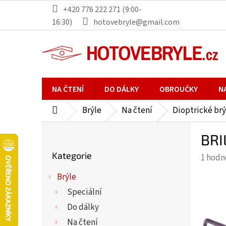
Přejít
+420 776 222 271 (9:00-
na
16:30)
hotovebryle@gmail.com
obsah
NA ČTENÍ
DO DÁLKY
OBROUČKY
N
Brýle
Na čtení
Dioptrické brý
Domů
P
BRI
o
Přeskočit
s
Kategorie
Průmě
1 hodn
kategorie
t
hodno
r
Brýle
produ
a
Speciální
je
n
5,0
Do dálky
n
z
Na čtení