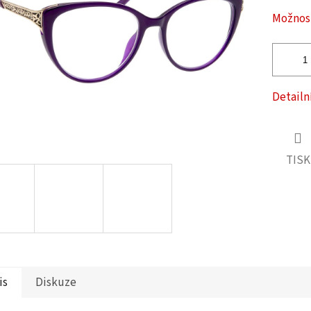
ček.
Možnost
Detailn
TISK
is
Diskuze