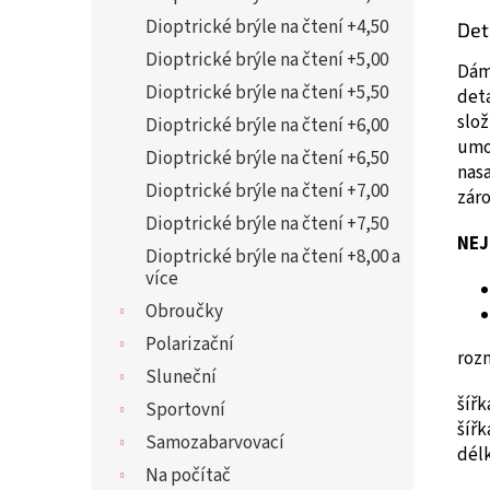
Dioptrické brýle na čtení +4,50
Det
Dioptrické brýle na čtení +5,00
Dáms
Dioptrické brýle na čtení +5,50
deta
slo
Dioptrické brýle na čtení +6,00
umož
Dioptrické brýle na čtení +6,50
nasa
Dioptrické brýle na čtení +7,00
záro
Dioptrické brýle na čtení +7,50
NEJ
Dioptrické brýle na čtení +8,00 a
více
Obroučky
Polarizační
roz
Sluneční
šíř
Sportovní
šíř
Samozabarvovací
dél
Na počítač