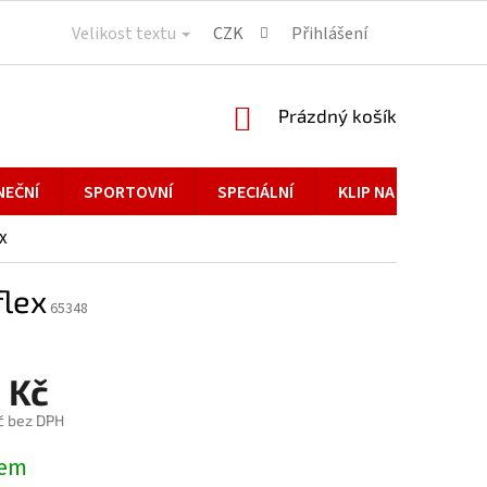
Velikost textu
CZK
Přihlášení
NÁKUPNÍ
Prázdný košík
KOŠÍK
NEČNÍ
SPORTOVNÍ
SPECIÁLNÍ
KLIP NA BRÝLE
x
flex
65348
 Kč
č bez DPH
dem