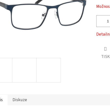
ček.
Možnost
Detailn
TISK
is
Diskuze