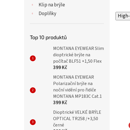
Klip na brýle
Doplňky
High-
Top 10 produktů
MONTANA EYEWEAR Slim
dioptrické brýle na
počítač BLF51 +1,50 Flex
399 Kč
MONTANA EYEWEAR
Polarizační brýle na
noční vidění pro řidiče
MONTANA MP183C Cat.1
399 Kč
Dioptrické VELKÉ BRÝLE
OPTICAL TR258 /+3,50
černé