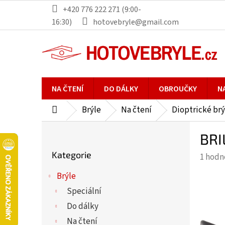
Přejít
+420 776 222 271 (9:00-
na
16:30)
hotovebryle@gmail.com
obsah
NA ČTENÍ
DO DÁLKY
OBROUČKY
N
Brýle
Na čtení
Dioptrické brý
Domů
P
BRI
o
Přeskočit
s
Kategorie
Průmě
1 hodn
kategorie
t
hodno
r
Brýle
produ
a
Speciální
je
n
5,0
Do dálky
n
z
Na čtení