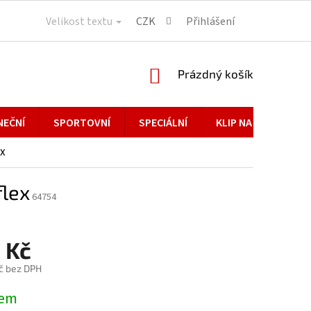
Velikost textu
CZK
Přihlášení
NÁKUPNÍ
Prázdný košík
KOŠÍK
NEČNÍ
SPORTOVNÍ
SPECIÁLNÍ
KLIP NA BRÝLE
ex
flex
64754
 Kč
č bez DPH
dem