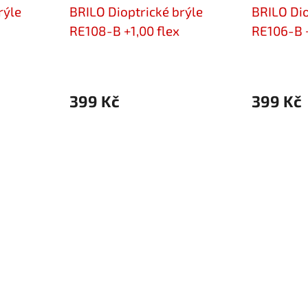
rýle
BRILO Dioptrické brýle
BRILO Dio
RE108-B +1,00 flex
RE106-B +
399 Kč
399 Kč