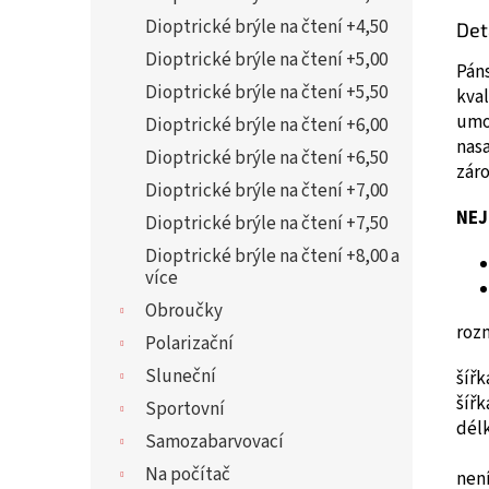
Dioptrické brýle na čtení +4,50
Det
Dioptrické brýle na čtení +5,00
Páns
Dioptrické brýle na čtení +5,50
kval
umož
Dioptrické brýle na čtení +6,00
nasa
Dioptrické brýle na čtení +6,50
zár
Dioptrické brýle na čtení +7,00
NEJ
Dioptrické brýle na čtení +7,50
Dioptrické brýle na čtení +8,00 a
více
Obroučky
roz
Polarizační
Sluneční
šíř
šíř
Sportovní
dél
Samozabarvovací
Na počítač
není