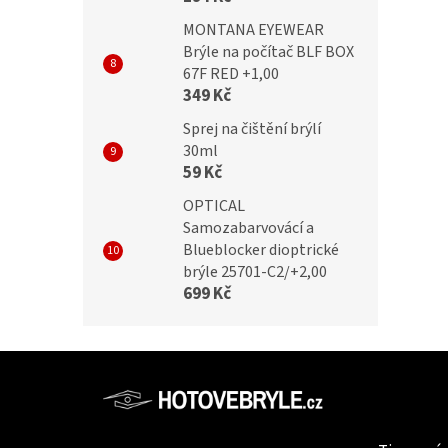
MONTANA EYEWEAR
Brýle na počítač BLF BOX
67F RED +1,00
349 Kč
Sprej na čištění brýlí
30ml
59 Kč
OPTICAL
Samozabarvovácí a
Blueblocker dioptrické
brýle 25701-C2/+2,00
699 Kč
Z
á
p
Informac
a