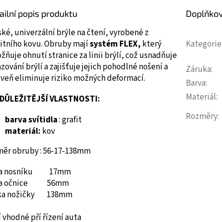
ailní popis produktu
Doplňko
ké, univerzální brýle na čtení, vyrobené z
itního kovu.
Obruby mají
systém FLEX,
který
Kategorie
ňuje ohnutí stranice za linii brýlí, což usnadňuje
zování brýlí a zajišťuje jejich pohodlné nošení a
Záruka
:
oveň eliminuje riziko možných deformací.
Barva
:
Materiál
:
DŮLEŽITĚJŠÍ VLASTNOSTI:
Rozměry
:
barva svítidla
: grafit
materiál:
kov
měr obruby : 56-17-138mm
ka nosníku 17mm
ka očnice 56mm
ka nožičky 138mm
 vhodné pří řízení auta