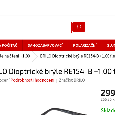
A POČÍTAČ
SAMOZABARVOVACÍ
POLARIZAČNÍ
SLU
le na čtení +1,00
BRILO Dioptrické brýle RE154-B +1,00 fl
LO Dioptrické brýle RE154-B +1,00 
rné
ocení
Podrobnosti hodnocení
Značka:
BRILO
cení
299
ktu
266,96 K
Měrná
Skla
cena: