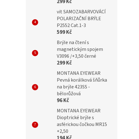
299 Kč
Dioptrické brýle
BRILO Dioptrické brýle
vit SAMOZABARVOVÁCÍ
A +1,00 flex
RE054-A +1,00 flex
POLARIZAČNÍ BRÝLE
P2552 Cat.1-3
599 Kč
Brýle na čtení s
č
299 Kč
magnetickým spojem
V3096 /+3,50 černé
299 Kč
MONTANA EYEWEAR
Pevná korálková šňůrka
na brýle 423SS -
bělorůžová
96 Kč
MONTANA EYEWEAR
Dioptrické brýle s
asférickou čočkou MR15
+2,50
194 Kč