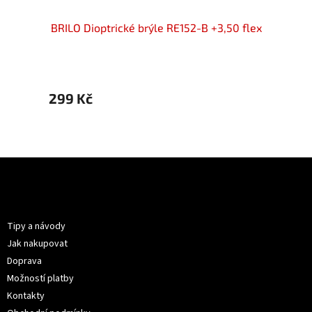
50 flex
BRILO Dioptrické brýle RE152-B +3,50 flex
BRILO 
299 Kč
299 
Z
á
p
Informace pro vás
a
t
Tipy a návody
í
Jak nakupovat
Doprava
Možností platby
Kontakty