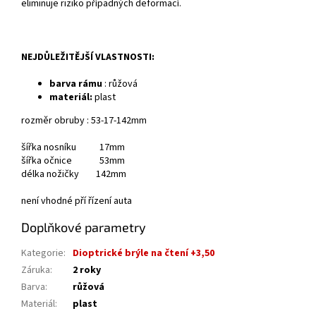
eliminuje riziko případných deformací.
NEJDŮLEŽITĚJŠÍ VLASTNOSTI:
barva rámu
: růžová
materiál:
plast
rozměr obruby : 53-17-142mm
šířka nosníku 17mm
šířka očnice 53mm
délka nožičky 142mm
není vhodné pří řízení auta
Doplňkové parametry
Kategorie
:
Dioptrické brýle na čtení +3,50
Záruka
:
2 roky
Barva
:
růžová
Materiál
:
plast