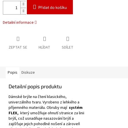
Přidat do košíku
Detailní informace
ZEPTAT SE
HLÍDAT
SDÍLET
Popis
Diskuze
Detailní popis produktu
Dámské brýle na čtení klasického,
univerzálního tvaru.
Vyrobeno z lehkého a
příjemného materiálu.
Obruby mají
systém
FLEX,
který umožňuje ohnutí stranice za linii
brýlí, což usnadňuje nasazování brýlí a
zajišťuje jejich pohodlné nošení a zároveň