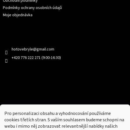
Obchodní podmínky
Podmínky ochrany osobních údajů
Moje objednávka
Kontakt
hotovebryle
@
gmail.com
+420 776 222 271 (9:00-16:30)
Facebook
Přijímáme online platby
Pro personalizaci obsahu a vyhodnocování používáme
cookies třetích stran. S vaším souhlasem budeme schopni na
webu i mimo něj zobrazovat relevantnější nabídky našich