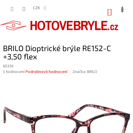
Přejít
na
CZK
NÁKUP
obsah
KOŠÍK
BRILO Dioptrické brýle RE152-C
+3,50 flex
65336
Průměrné
1 hodnocení
Podrobnosti hodnocení
Značka:
BRILO
hodnocení
produktu
je
5,0
z
5
hvězdiček.