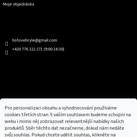
Moje objednávka
Kontakt
hotovebryle
@
gmail.com
+420 776 222 271 (9:00-16:30)
Facebook
Přijímáme online platby
Pro personalizaci obsahu a vyhodnocování používáme
cookies třetích stran. S vaším souhlasem budeme schopni na
webu i mimo něj zobrazovat relevantnější nabídky našich
produktů. Sběr těchto dat nezačneme, dokud nám nedáte
svůj souhlas. Pokud chcete udělit souhlas, klikněte na