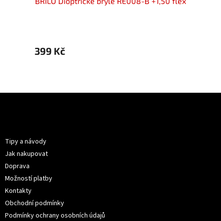
50 flex
BRILO Dioptrické brýle RE008-B +1,50 flex
BRILO 
399 Kč
399 
Z
á
p
Informace pro vás
a
t
Tipy a návody
í
Jak nakupovat
Doprava
Možností platby
Kontakty
Obchodní podmínky
Podmínky ochrany osobních údajů