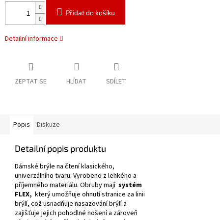
Přidat do košíku
Detailní informace
ZEPTAT SE
HLÍDAT
SDÍLET
Popis
Diskuze
Detailní popis produktu
Dámské brýle na čtení klasického,
univerzálního tvaru.
Vyrobeno z lehkého a
příjemného materiálu.
Obruby mají
systém
FLEX,
který umožňuje ohnutí stranice za linii
brýlí, což usnadňuje nasazování brýlí a
zajišťuje jejich pohodlné nošení a zároveň