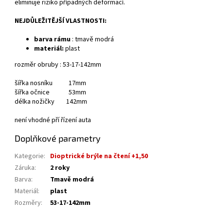
eliminuje riziko případných deformací.
NEJDŮLEŽITĚJŠÍ VLASTNOSTI:
barva rámu
: tmavě modrá
materiál:
plast
rozměr obruby : 53-17-142mm
šířka nosníku 17mm
šířka očnice 53mm
délka nožičky 142mm
není vhodné pří řízení auta
Doplňkové parametry
Kategorie
:
Dioptrické brýle na čtení +1,50
Záruka
:
2 roky
Barva
:
Tmavě modrá
Materiál
:
plast
Rozměry
:
53-17-142mm