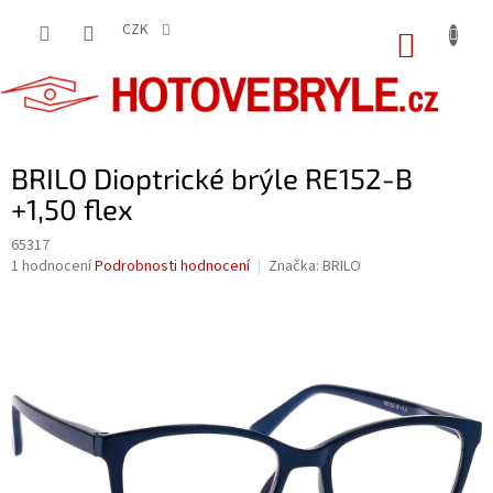
Přejít
na
CZK
NÁKUP
obsah
KOŠÍK
BRILO Dioptrické brýle RE152-B
+1,50 flex
65317
Průměrné
1 hodnocení
Podrobnosti hodnocení
Značka:
BRILO
hodnocení
produktu
je
5,0
z
5
hvězdiček.