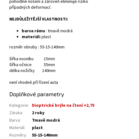
pohodlné nošení a zároveň eliminuje riziko
případných deformací.
NEJDŮLEŽITĚJŠÍ VLASTNOSTI:
barva rámu
: tmavě modrá
materiál:
plast
rozměr obruby : 55-15-140mm
šířka nosníku 15mm
šířka očnice 55mm
délka nožičky 140mm
není vhodné pří řízení auta
Doplňkové parametry
Kategorie
:
Dioptrické brýle na čtení +2,75
Záruka
:
2 roky
Barva
:
Tmavě modrá
Materiál
:
plast
Rozměry
:
55-15-140mm