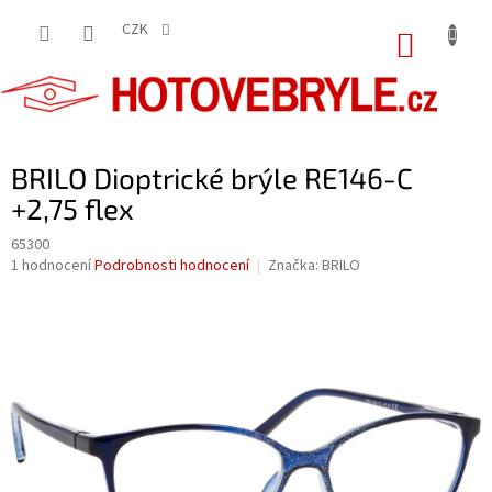
Přejít
na
CZK
NÁKUP
obsah
KOŠÍK
BRILO Dioptrické brýle RE146-C
+2,75 flex
65300
Průměrné
1 hodnocení
Podrobnosti hodnocení
Značka:
BRILO
hodnocení
produktu
je
5,0
z
5
hvězdiček.