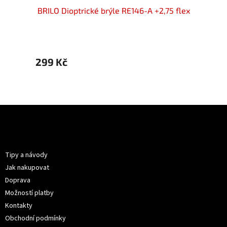
+2,75
BRILO Dioptrické brýle RE146-A +2,75 flex
BRILO 
299 Kč
399 
Z
á
p
Informace pro vás
a
t
Tipy a návody
í
Jak nakupovat
Doprava
Možností platby
Kontakty
Obchodní podmínky