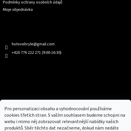
Podmínky ochrany osobních údajů
Moje objednávka
Kontakt
hotovebryle
@
gmail.com
+420 776 222 271 (9:00-16:30)
Facebook
Přijímáme online platby
Pro personalizaci obsahu a vyhodnocování používáme
cookies třetích stran. S vaším souhlasem budeme schopni na
webu i mimo něj zobrazovat relevantnější nabídky našich
produktů. Sběr těchto dat nezačneme, dokud nám nedáte