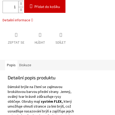
Přidat do košíku
Detailní informace
ZEPTAT SE
HLÍDAT
SDÍLET
Popis
Diskuze
Detailní popis produktu
Dámské brýle na čtení se zajímavou
brokátovou barvou přední strany.
Jemný,
oválný tvar krásně zdůrazňuje rysy
obličeje.
Obruby mají
systém FLEX,
který
umožňuje ohnutí stranice za linii brýlí, což
usnadňuje nasazování brýlí a zajišťuje jejich