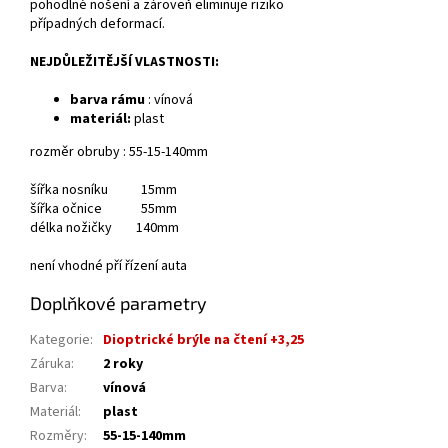
pohodlné nošení a zároveň eliminuje riziko
případných deformací.
NEJDŮLEŽITĚJŠÍ VLASTNOSTI:
barva rámu
: vínová
materiál:
plast
rozměr obruby : 55-15-140mm
šířka nosníku 15mm
šířka očnice 55mm
délka nožičky 140mm
není vhodné pří řízení auta
Doplňkové parametry
Kategorie
:
Dioptrické brýle na čtení +3,25
Záruka
:
2 roky
Barva
:
vínová
Materiál
:
plast
Rozměry
:
55-15-140mm