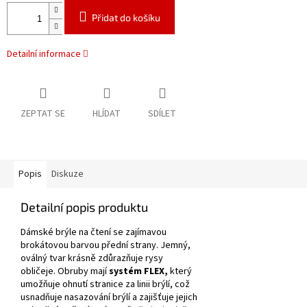
Přidat do košíku
Detailní informace
ZEPTAT SE
HLÍDAT
SDÍLET
Popis
Diskuze
Detailní popis produktu
Dámské brýle na čtení se zajímavou
brokátovou barvou přední strany.
Jemný,
oválný tvar krásně zdůrazňuje rysy
obličeje.
Obruby mají
systém FLEX,
který
umožňuje ohnutí stranice za linii brýlí, což
usnadňuje nasazování brýlí a zajišťuje jejich