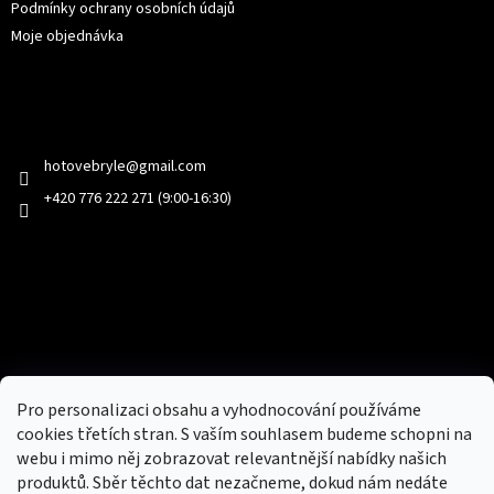
Podmínky ochrany osobních údajů
Moje objednávka
Kontakt
hotovebryle
@
gmail.com
+420 776 222 271 (9:00-16:30)
Facebook
Přijímáme online platby
Pro personalizaci obsahu a vyhodnocování používáme
cookies třetích stran. S vaším souhlasem budeme schopni na
webu i mimo něj zobrazovat relevantnější nabídky našich
produktů. Sběr těchto dat nezačneme, dokud nám nedáte