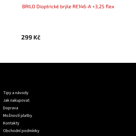
25 flex
BRILO Dioptrické brýle RE146-A +3,25 flex
BRILO 
299 Kč
299 
Z
á
p
Informace pro vás
a
t
Tipy a návody
í
Jak nakupovat
Doprava
Možností platby
Kontakty
Obchodní podmínky