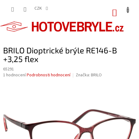
Přejít
na
CZK
NÁKUP
obsah
KOŠÍK
BRILO Dioptrické brýle RE146-B
+3,25 flex
65291
Průměrné
1 hodnocení
Podrobnosti hodnocení
Značka:
BRILO
hodnocení
produktu
je
5,0
z
5
hvězdiček.