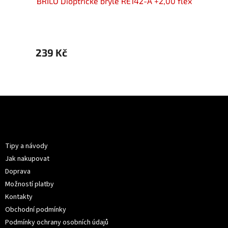
00 flex
BRILO Dioptrické brýle RE142-A +2,00 flex
BRILO 
239 Kč
269 
Z
á
p
Informace pro vás
a
t
Tipy a návody
í
Jak nakupovat
Doprava
Možností platby
Kontakty
Obchodní podmínky
Podmínky ochrany osobních údajů