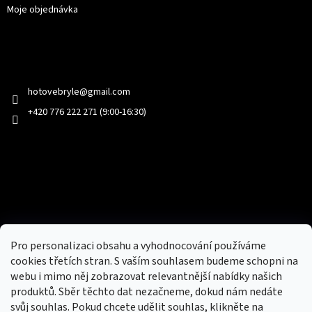
Moje objednávka
Kontakt
hotovebryle
@
gmail.com
+420 776 222 271 (9:00-16:30)
Facebook
Přijímáme online platby
Pro personalizaci obsahu a vyhodnocování používáme
cookies třetích stran. S vaším souhlasem budeme schopni na
webu i mimo něj zobrazovat relevantnější nabídky našich
produktů. Sběr těchto dat nezačneme, dokud nám nedáte
svůj souhlas. Pokud chcete udělit souhlas, klikněte na