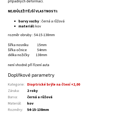
případných deformací.
NEJDŮLEŽITĚJŠÍ VLASTNOSTI:
barvy vazby
: černá a růžová
materiál:
kov
rozměr obruby : 54-15-138mm
šířka nosníku 15mm
šířka očnice 54mm
délka nožičky 138mm
není vhodné pří řízení auta
Doplňkové parametry
Kategorie
:
Dioptrické brýle na čtení +2,00
Záruka
:
2 roky
Barva
:
černá a růžová
Materiál
:
kov
Rozměry
:
54-15-138mm