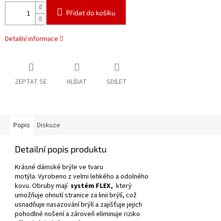
Přidat do košíku
Detailní informace
ZEPTAT SE
HLÍDAT
SDÍLET
Popis
Diskuze
Detailní popis produktu
Krásné dámské brýle ve tvaru
motýla.
Vyrobeno z velmi lehkého a odolného
kovu.
Obruby mají
systém FLEX,
který
umožňuje ohnutí stranice za linii brýlí, což
usnadňuje nasazování brýlí a zajišťuje jejich
pohodlné nošení a zároveň eliminuje riziko