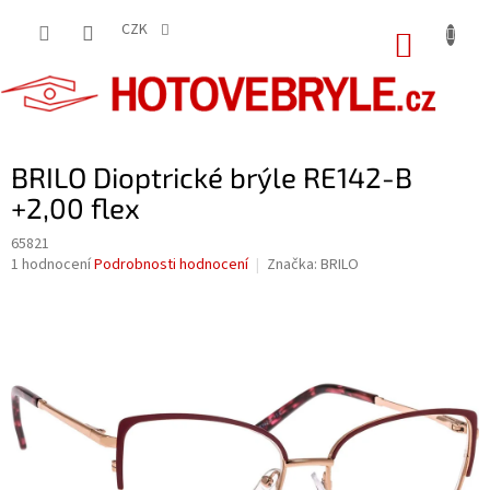
Přejít
na
CZK
NÁKUP
obsah
KOŠÍK
BRILO Dioptrické brýle RE142-B
+2,00 flex
65821
Průměrné
1 hodnocení
Podrobnosti hodnocení
Značka:
BRILO
hodnocení
produktu
je
5,0
z
5
hvězdiček.