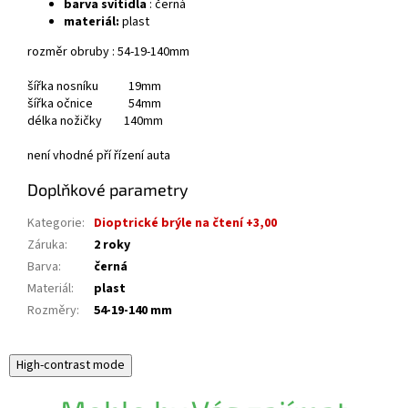
barva svítidla
: černá
materiál:
plast
rozměr obruby : 54-19-140mm
šířka nosníku 19mm
šířka očnice 54mm
délka nožičky 140mm
není vhodné pří řízení auta
Doplňkové parametry
Kategorie
:
Dioptrické brýle na čtení +3,00
Záruka
:
2 roky
Barva
:
černá
Materiál
:
plast
Rozměry
:
54-19-140 mm
High-contrast mode