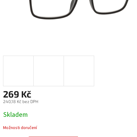
269 Kč
240,18 Kč bez DPH
Měrná
Skladem
cena:
Možnosti doručení