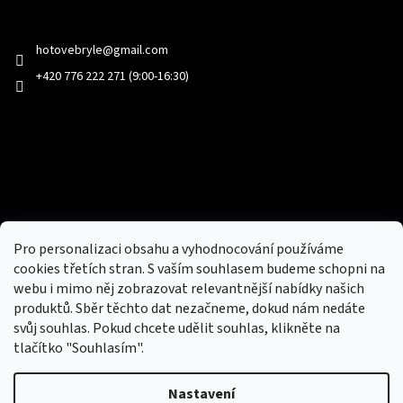
Kontakt
hotovebryle
@
gmail.com
+420 776 222 271 (9:00-16:30)
Facebook
Přijímáme online platby
Pro personalizaci obsahu a vyhodnocování používáme
cookies třetích stran. S vaším souhlasem budeme schopni na
webu i mimo něj zobrazovat relevantnější nabídky našich
produktů. Sběr těchto dat nezačneme, dokud nám nedáte
svůj souhlas. Pokud chcete udělit souhlas, klikněte na
tlačítko "Souhlasím".
Nový obchod s batohy, cestovními zavazadly, tašky a peněženky
Nastavení