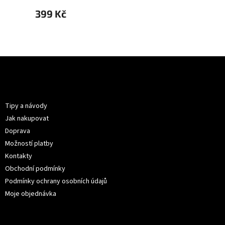
399 Kč
399 
Z
á
p
Informace pro vás
a
t
Tipy a návody
í
Jak nakupovat
Doprava
Možností platby
Kontakty
Obchodní podmínky
Podmínky ochrany osobních údajů
Moje objednávka