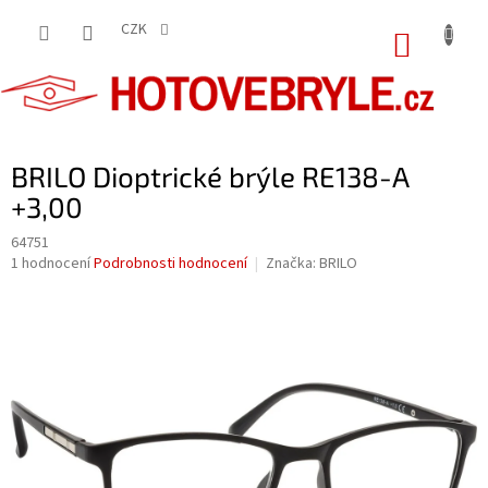
Přejít
na
CZK
NÁKUP
obsah
KOŠÍK
BRILO Dioptrické brýle RE138-A
+3,00
64751
Průměrné
1 hodnocení
Podrobnosti hodnocení
Značka:
BRILO
hodnocení
produktu
je
5,0
z
5
hvězdiček.