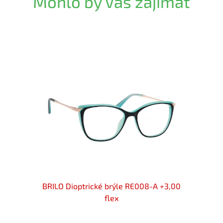
Mohlo by Vás zajímat
+3,00
BRILO Dioptrické brýle RE008-A +3,00
BRIL
flex