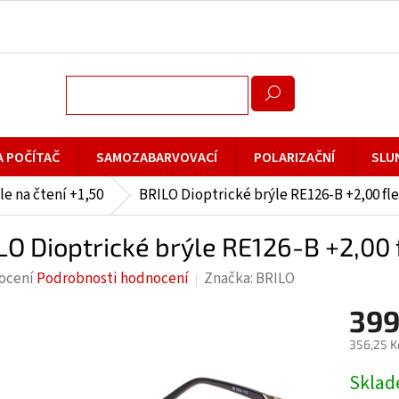
A POČÍTAČ
SAMOZABARVOVACÍ
POLARIZAČNÍ
SLU
le na čtení +1,50
BRILO Dioptrické brýle RE126-B +2,00 fl
LO Dioptrické brýle RE126-B +2,00 
rné
ocení
Podrobnosti hodnocení
Značka:
BRILO
cení
399
ktu
356,25 K
Měrná
Skla
cena: