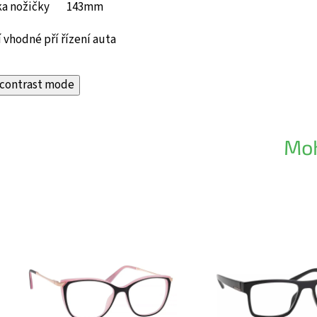
ka nožičky 143mm
 vhodné pří řízení auta
contrast mode
Moh