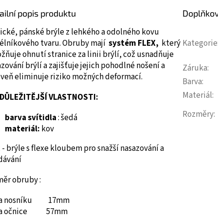
ailní popis produktu
Doplňko
ické, pánské brýle z lehkého a odolného kovu
élníkového tvaru.
Obruby mají
systém FLEX,
který
Kategorie
ňuje ohnutí stranice za linii brýlí, což usnadňuje
zování brýlí a zajišťuje jejich pohodlné nošení a
Záruka
:
oveň eliminuje riziko možných deformací.
Barva
:
Materiál
:
DŮLEŽITĚJŠÍ VLASTNOSTI:
Rozměry
:
barva svítidla
: šedá
materiál:
kov
 - brýle s flexe kloubem pro snažší nasazování a
dávání
měr obruby :
ka nosníku 17mm
ka očnice 57mm