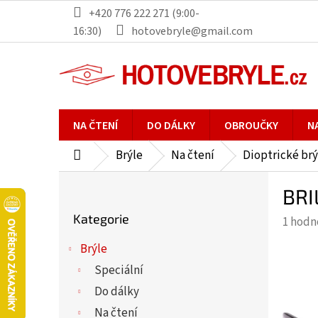
Přejít
+420 776 222 271 (9:00-
na
16:30)
hotovebryle@gmail.com
obsah
NA ČTENÍ
DO DÁLKY
OBROUČKY
N
Brýle
Na čtení
Dioptrické brý
Domů
P
BRI
o
Přeskočit
s
Kategorie
Průmě
1 hodn
kategorie
t
hodno
r
Brýle
produ
a
Speciální
je
n
5,0
Do dálky
n
z
Na čtení