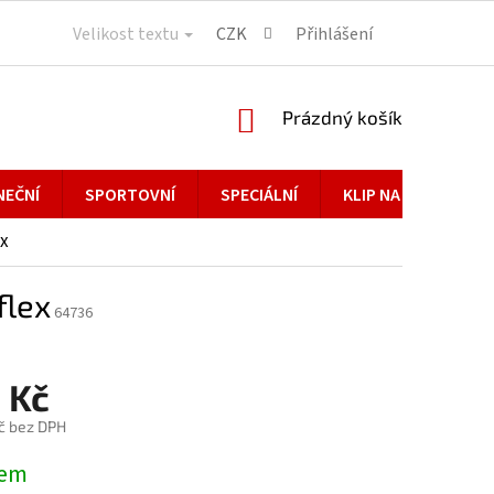
Velikost textu
CZK
Přihlášení
NÁKUPNÍ
Prázdný košík
KOŠÍK
NEČNÍ
SPORTOVNÍ
SPECIÁLNÍ
KLIP NA BRÝLE
ex
flex
64736
 Kč
č bez DPH
dem