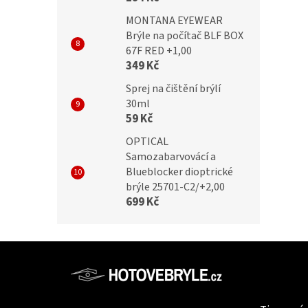
MONTANA EYEWEAR
Brýle na počítač BLF BOX
67F RED +1,00
349 Kč
Sprej na čištění brýlí
30ml
59 Kč
OPTICAL
Samozabarvovácí a
Blueblocker dioptrické
brýle 25701-C2/+2,00
699 Kč
Z
á
p
Informac
a