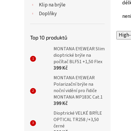
dél
Klip na brýle
Doplňky
není
High-
Top 10 produktů
MONTANA EYEWEAR Slim
dioptrické brýle na
počítač BLF51 +1,50 Flex
399 Kč
MONTANA EYEWEAR
Polarizační brýle na
noční vidění pro řidiče
MONTANA MP183C Cat.1
399 Kč
Dioptrické VELKÉ BRÝLE
OPTICAL TR258 /+3,50
černé