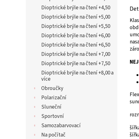
Dioptrické brýle na čtení +4,50
Det
Dioptrické brýle na čtení +5,00
Klas
Dioptrické brýle na čtení +5,50
obd
umož
Dioptrické brýle na čtení +6,00
nasa
Dioptrické brýle na čtení +6,50
zár
Dioptrické brýle na čtení +7,00
NEJ
Dioptrické brýle na čtení +7,50
Dioptrické brýle na čtení +8,00 a
více
Obroučky
Flex
Polarizační
sun
Sluneční
roz
Sportovní
Samozabarvovací
šíř
šíř
Na počítač