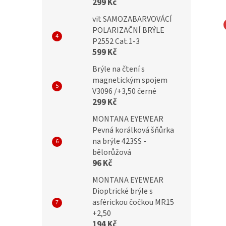
299 Kč
vit SAMOZABARVOVÁCÍ
POLARIZAČNÍ BRÝLE
Dioptrické brýle
BRILO Dioptrické brýle pro
P2552 Cat.1-3
599 Kč
A +1,50 flex
práci u počítače 570-A +1,50
black flex
Brýle na čtení s
magnetickým spojem
V3096 /+3,50 černé
299 Kč
č
499 Kč
MONTANA EYEWEAR
Pevná korálková šňůrka
na brýle 423SS -
bělorůžová
96 Kč
MONTANA EYEWEAR
Dioptrické brýle s
asférickou čočkou MR15
+2,50
194 Kč