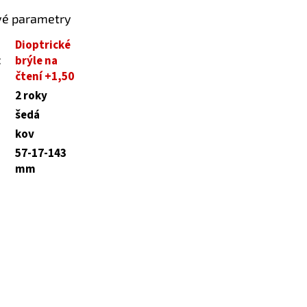
vé parametry
Dioptrické
:
brýle na
čtení +1,50
2 roky
šedá
kov
57-17-143
mm