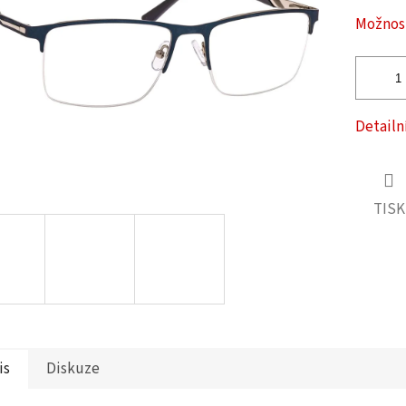
ček.
Možnost
Detailn
TISK
is
Diskuze