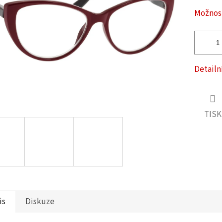
ček.
Možnost
Detailn
TISK
is
Diskuze