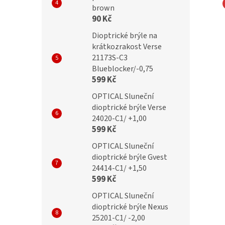
brown
90 Kč
Dioptrické brýle
BRILO Dioptrické brýle
B +3,25 flex
RE012-A +3,25 flex
Dioptrické brýle na
krátkozrakost Verse
21173S-C3
Blueblocker/-0,75
599 Kč
č
399 Kč
OPTICAL Sluneční
dioptrické brýle Verse
24020-C1/ +1,00
599 Kč
OPTICAL Sluneční
dioptrické brýle Gvest
24414-C1/ +1,50
599 Kč
OPTICAL Sluneční
dioptrické brýle Nexus
25201-C1/ -2,00