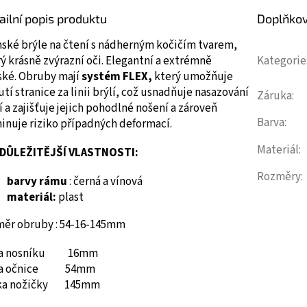
ailní popis produktu
Doplňko
ské brýle na čtení s nádherným kočičím tvarem,
ý krásně zvýrazní oči.
Elegantní a extrémně
Kategorie
ské.
Obruby mají
systém FLEX,
který umožňuje
tí stranice za linii brýlí, což usnadňuje nasazování
Záruka
:
í a zajišťuje jejich pohodlné nošení a zároveň
Barva
:
inuje riziko případných deformací.
Materiál
:
DŮLEŽITĚJŠÍ VLASTNOSTI:
Rozměry
:
barvy rámu
: černá a vínová
materiál:
plast
měr obruby : 54-16-145mm
ka nosníku 16mm
ka očnice 54mm
ka nožičky 145mm