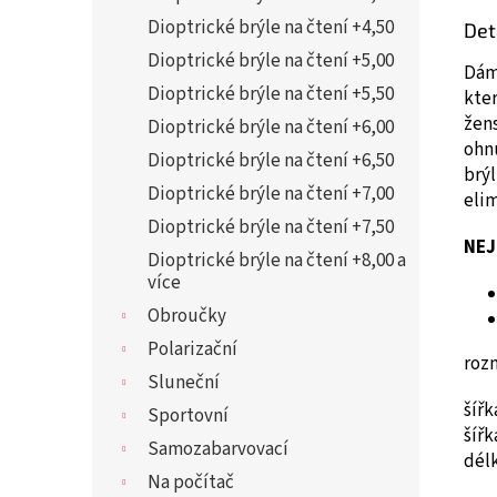
Dioptrické brýle na čtení +4,50
Det
Dioptrické brýle na čtení +5,00
Dám
Dioptrické brýle na čtení +5,50
kter
žen
Dioptrické brýle na čtení +6,00
ohnu
Dioptrické brýle na čtení +6,50
brýl
Dioptrické brýle na čtení +7,00
elim
Dioptrické brýle na čtení +7,50
NEJ
Dioptrické brýle na čtení +8,00 a
více
Obroučky
Polarizační
roz
Sluneční
šíř
Sportovní
šíř
Samozabarvovací
dél
Na počítač