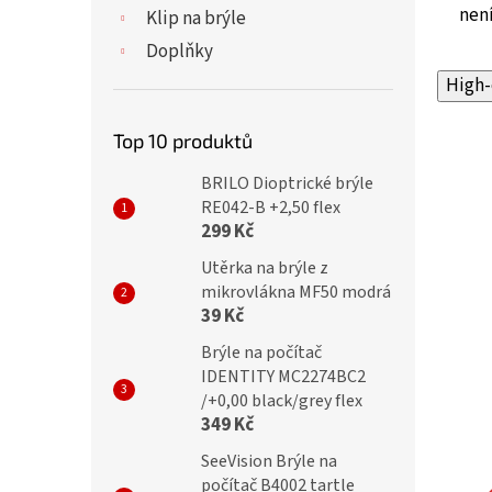
není
Klip na brýle
Doplňky
High-
Top 10 produktů
BRILO Dioptrické brýle
RE042-B +2,50 flex
299 Kč
Utěrka na brýle z
mikrovlákna MF50 modrá
39 Kč
Brýle na počítač
IDENTITY MC2274BC2
/+0,00 black/grey flex
349 Kč
SeeVision Brýle na
počítač B4002 tartle