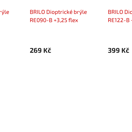
rýle
BRILO Dioptrické brýle
BRILO Dio
RE090-B +3,25 flex
RE122-B +
269 Kč
399 Kč