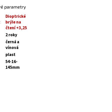
vé parametry
Dioptrické
:
brýle na
čtení +3,25
2 roky
černá a
vínová
plast
54-16-
145mm