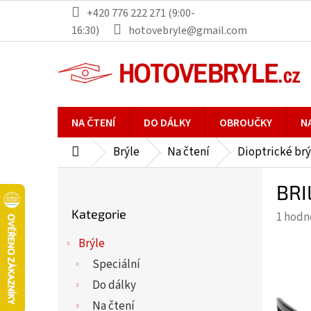
Přejít
+420 776 222 271 (9:00-
na
16:30)
hotovebryle@gmail.com
obsah
NA ČTENÍ
DO DÁLKY
OBROUČKY
N
Brýle
Na čtení
Dioptrické brý
Domů
P
BRI
o
Přeskočit
s
Kategorie
Průmě
1 hodn
kategorie
t
hodno
r
Brýle
produ
a
Speciální
je
n
5,0
Do dálky
n
z
Na čtení