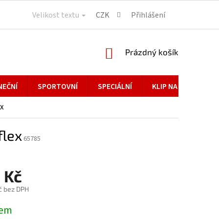
Velikost textu
CZK
Přihlášení
NÁKUPNÍ
Prázdný košík
KOŠÍK
NEČNÍ
SPORTOVNÍ
SPECIÁLNÍ
KLIP NA BRÝLE
ex
flex
65785
 Kč
č bez DPH
dem