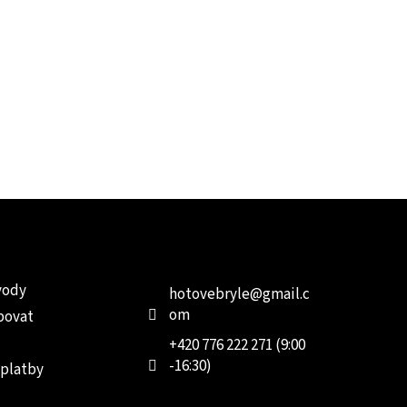
e pro vás
Kontakt
Facebo
vody
hotovebryle
@
gmail.c
om
povat
+420 776 222 271 (9:00
-16:30)
 platby