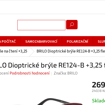
A POČÍTAČ
SAMOZABARVOVACÍ
POLARIZAČNÍ
SLU
le na čtení +3,25
BRILO Dioptrické brýle RE124-B +3,25 fl
LO Dioptrické brýle RE124-B +3,25 
rné
ocení
Podrobnosti hodnocení
Značka:
BRILO
cení
269
ktu
240,18 K
Měrná
Skla
cena: