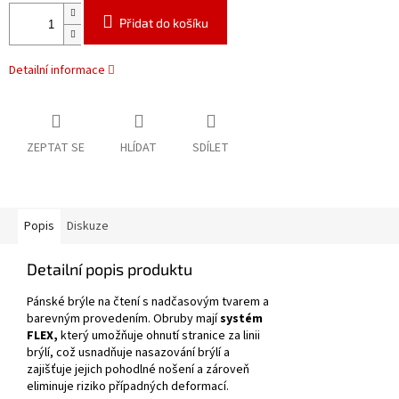
Přidat do košíku
Detailní informace
ZEPTAT SE
HLÍDAT
SDÍLET
Popis
Diskuze
Detailní popis produktu
Pánské brýle na čtení s nadčasovým tvarem a
barevným provedením.
Obruby mají
systém
FLEX,
který umožňuje ohnutí stranice za linii
brýlí, což usnadňuje nasazování brýlí a
zajišťuje jejich pohodlné nošení a zároveň
eliminuje riziko případných deformací.