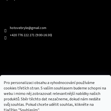
Kontakt
hotovebryle
@
gmail.com
+420 776 222 271 (9:00-16:30)
Facebook
Přijímáme online platby
Pro personalizaci obsahu a vyhodnocování používáme
cookies třetích stran. S vaším souhlasem budeme schopni na
webu i mimo něj zobrazovat relevantnější nabídky našich
produktů. Sběr těchto dat nezačneme, dokud nám nedáte
svůj souhlas. Pokud chcete udělit souhlas, klikněte na
tlačítko "Souhlasím".