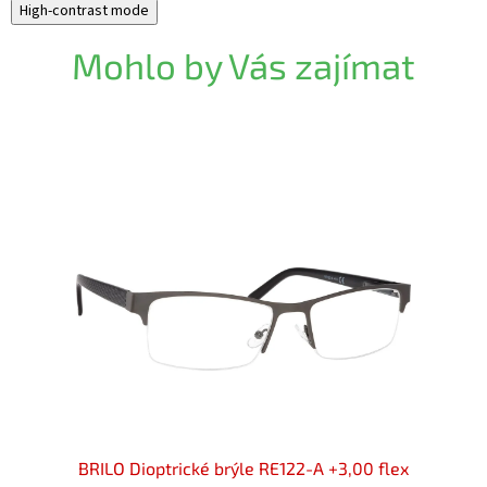
High-contrast mode
Mohlo by Vás zajímat
00 flex
BRILO Dioptrické brýle RE122-A +3,00 flex
BRIL