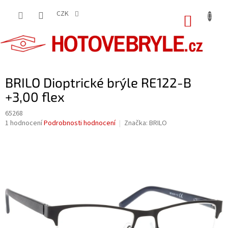
Přejít
na
CZK
NÁKUP
obsah
KOŠÍK
BRILO Dioptrické brýle RE122-B
+3,00 flex
65268
Průměrné
1 hodnocení
Podrobnosti hodnocení
Značka:
BRILO
hodnocení
produktu
je
5,0
z
5
hvězdiček.