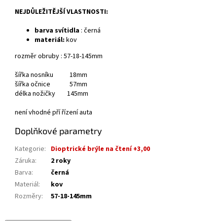
NEJDŮLEŽITĚJŠÍ VLASTNOSTI:
barva svítidla
: černá
materiál:
kov
rozměr obruby : 57-18-145mm
šířka nosníku 18mm
šířka očnice 57mm
délka nožičky 145mm
není vhodné pří řízení auta
Doplňkové parametry
Kategorie
:
Dioptrické brýle na čtení +3,00
Záruka
:
2 roky
Barva
:
černá
Materiál
:
kov
Rozměry
:
57-18-145mm