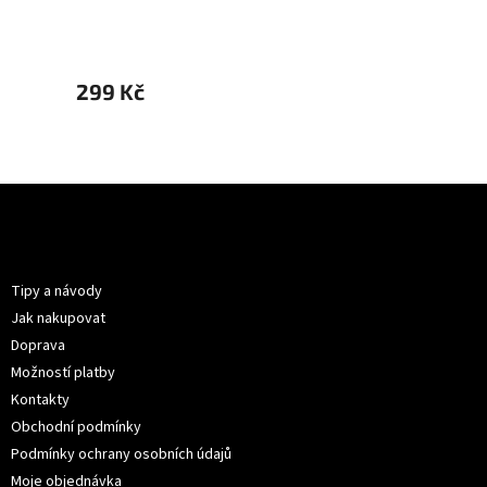
299 Kč
399 
Z
á
p
Informace pro vás
a
t
Tipy a návody
í
Jak nakupovat
Doprava
Možností platby
Kontakty
Obchodní podmínky
Podmínky ochrany osobních údajů
Moje objednávka