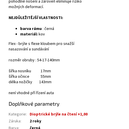
pohodlné nošení a zároveň eliminuje riziko
možných deformací.
NEJDŮLEŽITĚJŠÍ VLASTNOSTI:
barva rámu
: černá
materiál:
kov
Flex - brýle s flexe kloubem pro snažší
nasazování a sundávání
rozměr obruby : 54-17-140mm
šířka nosníku 17mm
šířka očnice 55mm
délka nožičky 143mm
není vhodné pří řízení auta
Doplňkové parametry
Kategorie
:
Dioptrické brýle na čtení +1,00
Záruka
:
2 roky
Barva
:
černá