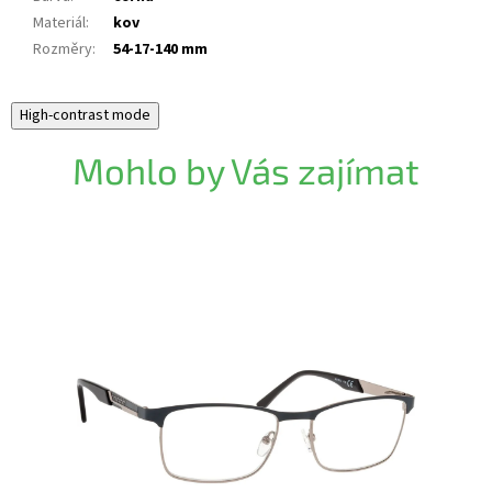
Materiál
:
kov
Rozměry
:
54-17-140 mm
High-contrast mode
Mohlo by Vás zajímat