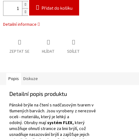
Přidat do košíku
Detailní informace
ZEPTAT SE
HLÍDAT
SDÍLET
Popis
Diskuze
Detailní popis produktu
Pánské brýle na čtení s nadčasovým tvarem v
tlumených barvách.
Jsou vyrobeny z nerezové
oceli - materiálu, který je lehký a
odolný.
Obruby mají
systém FLEX,
který
umožňuje ohnutí stranice za linii brýlí, což
usnadňuje nasazování brýlí a zajišťuje jejich