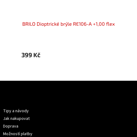
00 flex
BRILO Dioptrické brýle RE106-A +1,00 flex
BRILO 
399 Kč
399 
Z
á
p
Informace pro vás
a
t
Tipy a návody
í
Jak nakupovat
Doprava
Možností platby