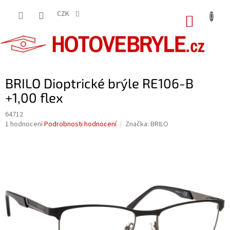
Přejít
na
CZK
NÁKUP
obsah
KOŠÍK
BRILO Dioptrické brýle RE106-B
+1,00 flex
64712
Průměrné
1 hodnocení
Podrobnosti hodnocení
Značka:
BRILO
hodnocení
produktu
je
5,0
z
5
hvězdiček.