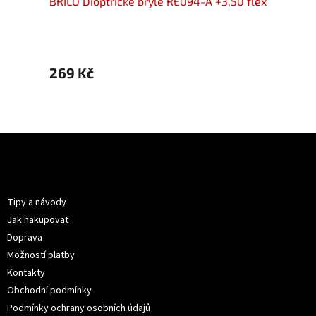
50 flex
BRILO Dioptrické brýle RE094-A +3,50 flex
BRILO 
269 Kč
269 
Z
á
p
Informace pro vás
a
t
Tipy a návody
í
Jak nakupovat
Doprava
Možností platby
Kontakty
Obchodní podmínky
Podmínky ochrany osobních údajů