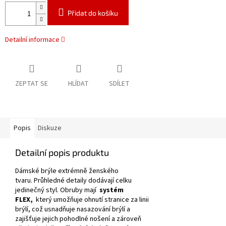
Přidat do košíku
Detailní informace
ZEPTAT SE
HLÍDAT
SDÍLET
Popis
Diskuze
Detailní popis produktu
Dámské brýle extrémně ženského
tvaru.
Průhledné detaily dodávají celku
jedinečný styl.
Obruby mají
systém
FLEX,
který umožňuje ohnutí stranice za linii
brýlí, což usnadňuje nasazování brýlí a
zajišťuje jejich pohodlné nošení a zároveň