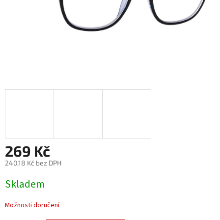
269 Kč
240,18 Kč bez DPH
Měrná
Skladem
cena:
Možnosti doručení