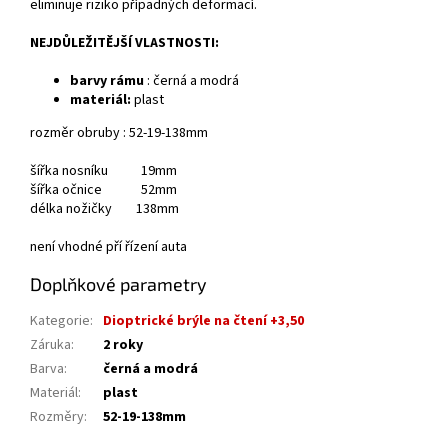
eliminuje riziko případných deformací.
NEJDŮLEŽITĚJŠÍ VLASTNOSTI:
barvy rámu
: černá a modrá
materiál:
plast
rozměr obruby : 52-19-138mm
šířka nosníku 19mm
šířka očnice 52mm
délka nožičky 138mm
není vhodné pří řízení auta
Doplňkové parametry
Kategorie
:
Dioptrické brýle na čtení +3,50
Záruka
:
2 roky
Barva
:
černá a modrá
Materiál
:
plast
Rozměry
:
52-19-138mm