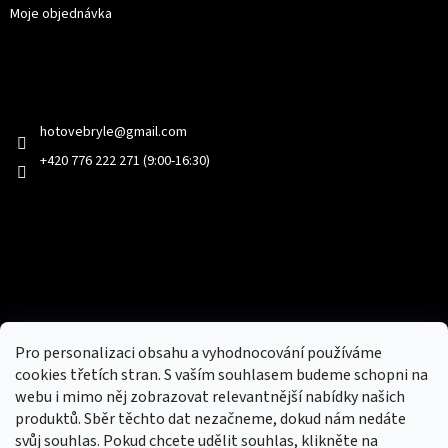
Moje objednávka
Kontakt
hotovebryle
@
gmail.com
+420 776 222 271 (9:00-16:30)
Facebook
Přijímáme online platby
Pro personalizaci obsahu a vyhodnocování používáme
cookies třetích stran. S vaším souhlasem budeme schopni na
webu i mimo něj zobrazovat relevantnější nabídky našich
produktů. Sběr těchto dat nezačneme, dokud nám nedáte
svůj souhlas. Pokud chcete udělit souhlas, klikněte na