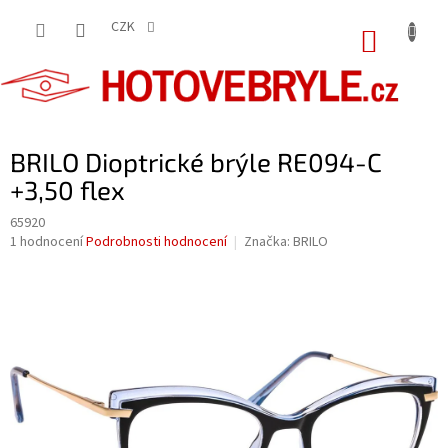
Přejít
na
CZK
NÁKUP
obsah
KOŠÍK
BRILO Dioptrické brýle RE094-C
+3,50 flex
65920
Průměrné
1 hodnocení
Podrobnosti hodnocení
Značka:
BRILO
hodnocení
produktu
je
5,0
z
5
hvězdiček.