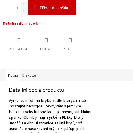
Přidat do košíku
Detailní informace
ZEPTAT SE
HLÍDAT
SDÍLET
Popis
Diskuze
Detailní popis produktu
Výrazné, moderní brýle, vedle kterých nikdo
lhostejně neprojde.
Pevný rám s jemným
tvarem kočky krásně ladí s jemnými, subtilními
spánky.
Obruby mají
systém FLEX,
který
umožňuje ohnutí stranice za linii brýlí, což
usnadňuje nasazování brýlí a zajišťuje jejich