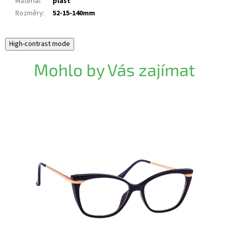
Materiál
:
plast
Rozměry
:
52-15-140mm
High-contrast mode
Mohlo by Vás zajímat