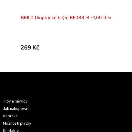
00 flex
BRILO Dioptrické brýle RE088-B +1,00 flex
BRILO 
269 Kč
269 
Z
á
p
Informace pro vás
a
t
Tipy a návody
í
Jak nakupovat
Doprava
Možností platby
Kontakty