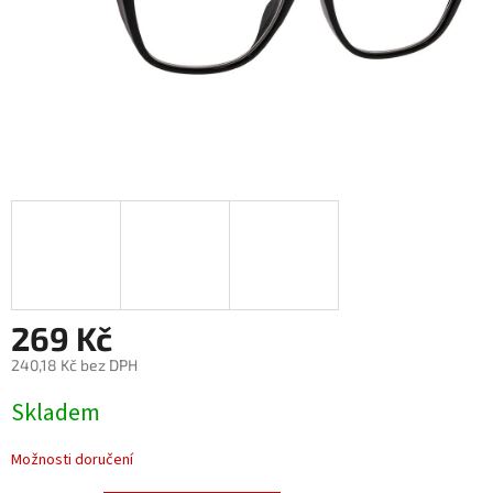
269 Kč
240,18 Kč bez DPH
Měrná
Skladem
cena:
Možnosti doručení