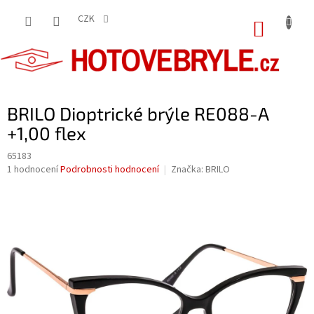
Přejít
na
CZK
NÁKUP
obsah
KOŠÍK
BRILO Dioptrické brýle RE088-A
+1,00 flex
65183
Průměrné
1 hodnocení
Podrobnosti hodnocení
Značka:
BRILO
hodnocení
produktu
je
5,0
z
5
hvězdiček.