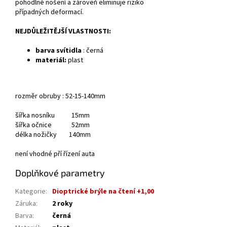
pohodlné nošení a zároveň eliminuje riziko
případných deformací.
NEJDŮLEŽITĚJŠÍ VLASTNOSTI:
barva svítidla
: černá
materiál:
plast
rozměr obruby : 52-15-140mm
šířka nosníku 15mm
šířka očnice 52mm
délka nožičky 140mm
není vhodné pří řízení auta
Doplňkové parametry
Kategorie
:
Dioptrické brýle na čtení +1,00
Záruka
:
2 roky
Barva
:
černá