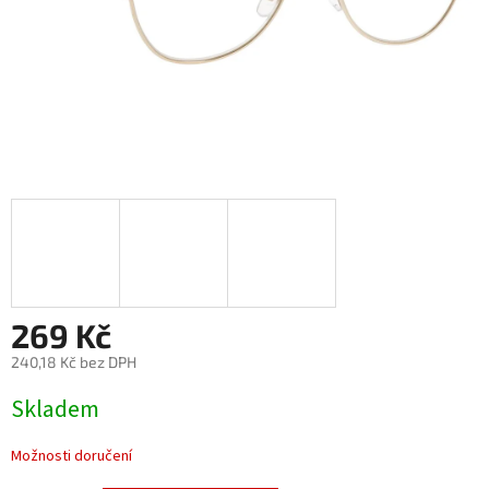
269 Kč
240,18 Kč bez DPH
Měrná
Skladem
cena:
Možnosti doručení