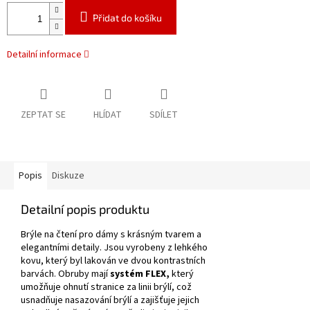
Přidat do košíku
Detailní informace
ZEPTAT SE
HLÍDAT
SDÍLET
Popis
Diskuze
Detailní popis produktu
Brýle na čtení pro dámy s krásným tvarem a
elegantními detaily.
Jsou vyrobeny z lehkého
kovu, který byl lakován ve dvou kontrastních
barvách.
Obruby mají
systém FLEX,
který
umožňuje ohnutí stranice za linii brýlí, což
usnadňuje nasazování brýlí a zajišťuje jejich