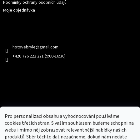
Podmínky ochrany osobních údajů
Moje objednávka
Kontakt
hotovebryle
@
gmail.com
+420 776 222 271 (9:00-16:30)
Facebook
Přijímáme online platby
Pro personalizaci obsahu a vyhodnocování používáme
cookies třetích stran. S vaším souhlasem budeme schopni na
webu i mimo něj zobrazovat relevantnější nabídky našich
produktů. Sběr těchto dat nezačneme, dokud nám nedáte