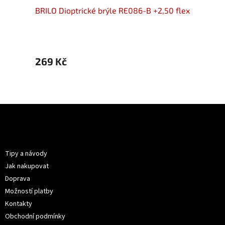
50 flex
BRILO Dioptrické brýle RE086-B +2,50 flex
BRILO 
269 Kč
359 
Z
á
p
Informace pro vás
a
t
Tipy a návody
í
Jak nakupovat
Doprava
Možností platby
Kontakty
Obchodní podmínky