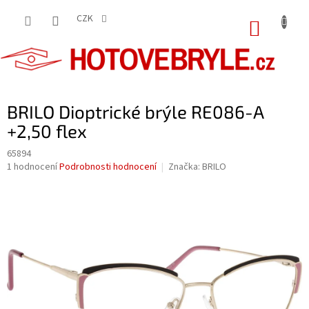
Přejít
na
CZK
NÁKUP
obsah
KOŠÍK
BRILO Dioptrické brýle RE086-A
+2,50 flex
65894
Průměrné
1 hodnocení
Podrobnosti hodnocení
Značka:
BRILO
hodnocení
produktu
je
5,0
z
5
hvězdiček.