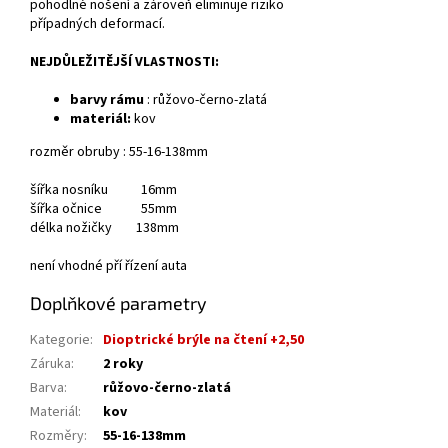
pohodlné nošení a zároveň eliminuje riziko
případných deformací.
NEJDŮLEŽITĚJŠÍ VLASTNOSTI:
barvy rámu
: růžovo-černo-zlatá
materiál:
kov
rozměr obruby : 55-16-138mm
šířka nosníku 16mm
šířka očnice 55mm
délka nožičky 138mm
není vhodné pří řízení auta
Doplňkové parametry
Kategorie
:
Dioptrické brýle na čtení +2,50
Záruka
:
2 roky
Barva
:
růžovo-černo-zlatá
Materiál
:
kov
Rozměry
:
55-16-138mm