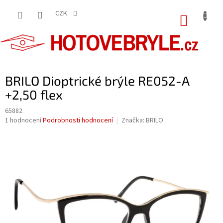
Přejít
na
CZK
NÁKUP
obsah
KOŠÍK
BRILO Dioptrické brýle RE052-A
+2,50 flex
65882
Průměrné
1 hodnocení
Podrobnosti hodnocení
Značka:
BRILO
hodnocení
produktu
je
5,0
z
5
hvězdiček.