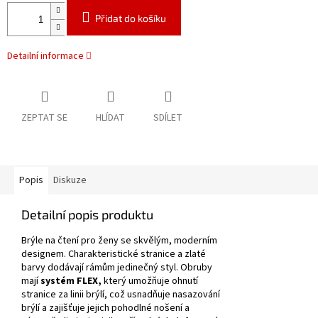
Přidat do košíku
Detailní informace
ZEPTAT SE
HLÍDAT
SDÍLET
Popis
Diskuze
Detailní popis produktu
Brýle na čtení pro ženy se skvělým, moderním
designem.
Charakteristické stranice a zlaté
barvy dodávají rámům jedinečný styl.
Obruby
mají
systém FLEX,
který umožňuje ohnutí
stranice za linii brýlí, což usnadňuje nasazování
brýlí a zajišťuje jejich pohodlné nošení a