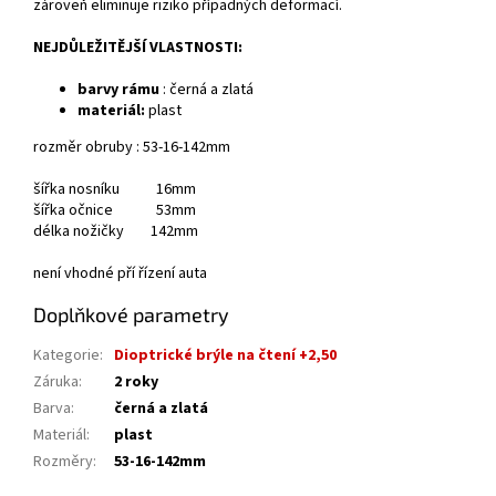
zároveň eliminuje riziko případných deformací.
NEJDŮLEŽITĚJŠÍ VLASTNOSTI:
barvy rámu
: černá a zlatá
materiál:
plast
rozměr obruby : 53-16-142mm
šířka nosníku 16mm
šířka očnice 53mm
délka nožičky 142mm
není vhodné pří řízení auta
Doplňkové parametry
Kategorie
:
Dioptrické brýle na čtení +2,50
Záruka
:
2 roky
Barva
:
černá a zlatá
Materiál
:
plast
Rozměry
:
53-16-142mm