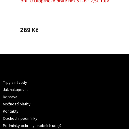
50 flex
BRILO Dioptrické brýle RE052-B +2,50 flex
BRILO 
269 Kč
359 
Z
á
p
Informace pro vás
a
t
Tipy a návody
í
Jak nakupovat
Doprava
Možností platby
Kontakty
Obchodní podmínky
Podmínky ochrany osobních údajů