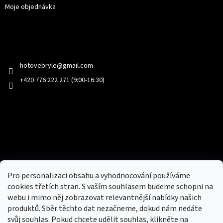
Moje objednávka
Kontakt
hotovebryle
@
gmail.com
+420 776 222 271 (9:00-16:30)
Facebook
Přijímáme online platby
Pro personalizaci obsahu a vyhodnocování používáme
cookies třetích stran. S vaším souhlasem budeme schopni na
webu i mimo něj zobrazovat relevantnější nabídky našich
produktů. Sběr těchto dat nezačneme, dokud nám nedáte
svůj souhlas. Pokud chcete udělit souhlas, klikněte na