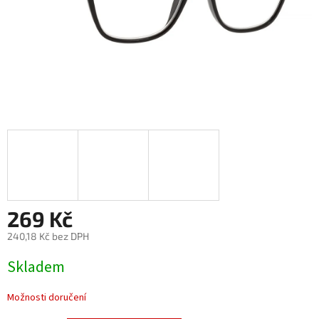
269 Kč
240,18 Kč bez DPH
Měrná
Skladem
cena:
Možnosti doručení