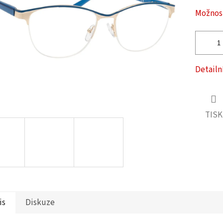
ček.
Možnost
Detailn
TISK
is
Diskuze