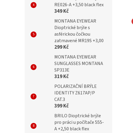
RE026-A +3,50 black flex
349 Kč
MONTANA EYEWEAR
Dioptrické brýle s
Dioptrické brýle
BRILO Dioptrické brýle
asférickou čočkou
A +2,50 flex
RE126-B +2,50 flex
zatmavené MR19S +3,00
299 Kč
MONTANA EYEWEAR
SUNGLASSES MONTANA
č
399 Kč
SP313E
319 Kč
POLARIZAČNÍ BRÝLE
IDENTITY Z617AP/P
CAT.3
399 Kč
BRILO Dioptrické brýle
pro práci u počítače 555-
A +2,50 black flex