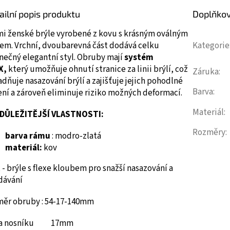
ailní popis produktu
Doplňko
mi ženské brýle vyrobené z kovu s krásným oválným
rem.
Vrchní, dvoubarevná část dodává celku
Kategorie
nečný elegantní styl.
Obruby mají
systém
X,
který umožňuje ohnutí stranice za linii brýlí, což
Záruka
:
dňuje nasazování brýlí a zajišťuje jejich pohodlné
Barva
:
ní a zároveň eliminuje riziko možných deformací.
Materiál
:
DŮLEŽITĚJŠÍ VLASTNOSTI:
Rozměry
:
barva rámu
: modro-zlatá
materiál:
kov
 - brýle s flexe kloubem pro snažší nasazování a
dávání
měr obruby : 54-17-140mm
ka nosníku 17mm