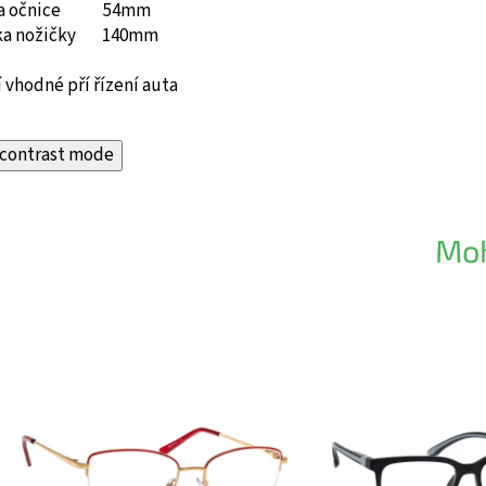
ka očnice 54mm
ka nožičky 140mm
 vhodné pří řízení auta
contrast mode
Moh