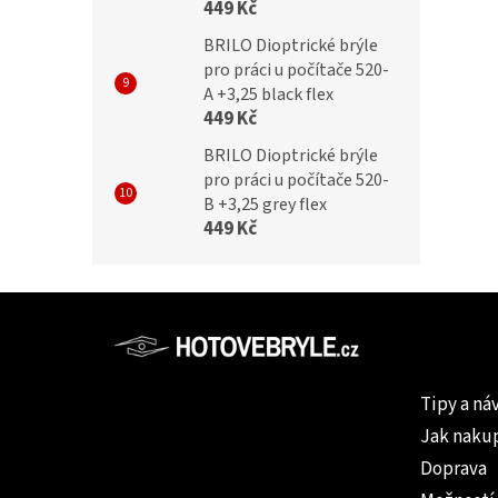
449 Kč
BRILO Dioptrické brýle
pro práci u počítače 520-
A +3,25 black flex
449 Kč
BRILO Dioptrické brýle
pro práci u počítače 520-
B +3,25 grey flex
449 Kč
Z
á
p
Informac
a
Tipy a ná
t
Jak naku
í
Doprava