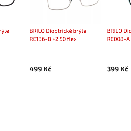
rýle
BRILO Dioptrické brýle
BRILO Dio
RE136-B +2,50 flex
RE008-A +
499 Kč
399 Kč