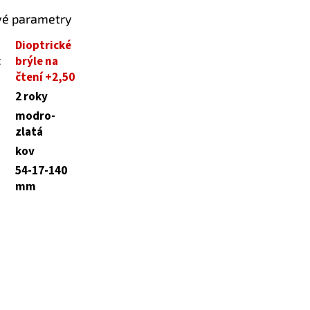
vé parametry
Dioptrické
:
brýle na
čtení +2,50
2 roky
modro-
zlatá
kov
54-17-140
mm