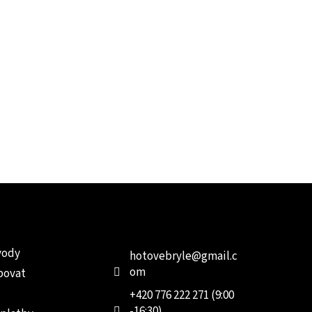
e pro vás
Kontakt
Facebo
vody
hotovebryle
@
gmail.c
om
povat
+420 776 222 271 (9:00
-16:30)