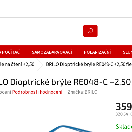
A POČÍTAČ
SAMOZABARVOVACÍ
POLARIZAČNÍ
SLU
le na čtení +2,50
BRILO Dioptrické brýle RE048-C +2,50 fle
LO Dioptrické brýle RE048-C +2,50 
rné
ocení
Podrobnosti hodnocení
Značka:
BRILO
cení
359
ktu
320,54 K
Měrná
Skla
cena: