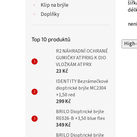
šíř
Klip na brýle
dél
Doplňky
není
Top 10 produktů
High-
R2 NÁHRADNÍ OCHRANÉ
GUMIČKY ATPRXG K DIO
VLOŽKÁM ATPRX
23 Kč
IDENTITY Bezrámečkové
dioptrické brýle MC2304
+1,50 red
299 Kč
BRILO Dioptrické brýle
RE026-B +3,50 blue flex
349 Kč
BRILO Dioptrické brýle