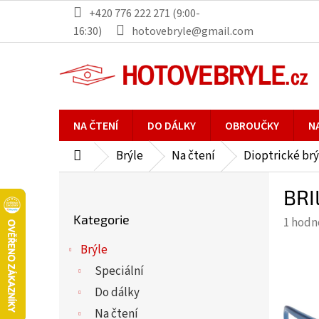
Přejít
+420 776 222 271 (9:00-
na
16:30)
hotovebryle@gmail.com
obsah
NA ČTENÍ
DO DÁLKY
OBROUČKY
N
Brýle
Na čtení
Dioptrické brý
Domů
P
BRI
o
Přeskočit
s
Kategorie
Průmě
1 hodn
kategorie
t
hodno
r
Brýle
produ
a
Speciální
je
n
5,0
Do dálky
n
z
Na čtení