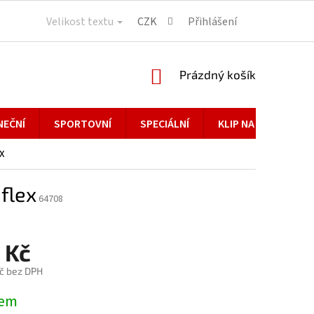
Velikost textu
CZK
Přihlášení
NÁKUPNÍ
Prázdný košík
KOŠÍK
NEČNÍ
SPORTOVNÍ
SPECIÁLNÍ
KLIP NA BRÝLE
x
flex
64708
 Kč
č bez DPH
dem