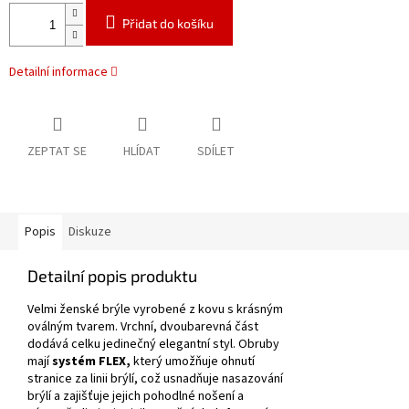
Přidat do košíku
Detailní informace
ZEPTAT SE
HLÍDAT
SDÍLET
Popis
Diskuze
Detailní popis produktu
Velmi ženské brýle vyrobené z kovu s krásným
oválným tvarem.
Vrchní, dvoubarevná část
dodává celku jedinečný elegantní styl.
Obruby
mají
systém FLEX,
který umožňuje ohnutí
stranice za linii brýlí, což usnadňuje nasazování
brýlí a zajišťuje jejich pohodlné nošení a