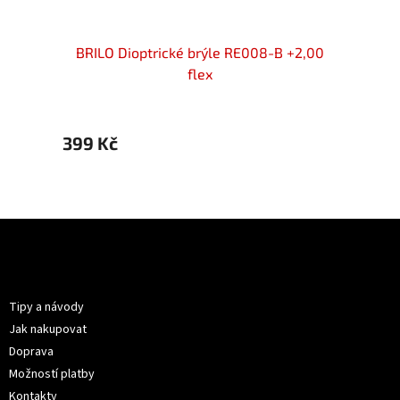
+2,00
BRILO Dioptrické brýle RE008-B +2,00
BRILO 
flex
399 Kč
399 
Z
á
p
Informace pro vás
a
t
Tipy a návody
í
Jak nakupovat
Doprava
Možností platby
Kontakty