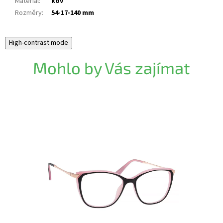
Materiál
:
kov
Rozměry
:
54-17-140 mm
High-contrast mode
Mohlo by Vás zajímat