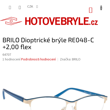
Přejít
na
CZK
NÁKUP
obsah
KOŠÍK
BRILO Dioptrické brýle RE048-C
+2,00 flex
64707
Průměrné
1 hodnocení
Podrobnosti hodnocení
Značka:
BRILO
hodnocení
produktu
je
5,0
z
5
hvězdiček.