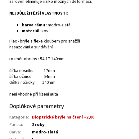
zároveň eliminuje riziko možných deformací.
NEJDŮLEŽITĚJŠÍ VLASTNOSTI:
barva rámu
: modro-zlatá
materiál:
kov
Flex - brýle s flexe kloubem pro snažší
nasazování a sundávání
rozměr obruby : 54-17-140mm
šířka nosníku 17mm
šířka očnice 54mm
délka nožičky 140mm
není vhodné pří řízení auta
Doplňkové parametry
Kategorie
:
Dioptrické brýle na čtení +2,00
Záruka
:
2 roky
Barva
:
modro-zlatá