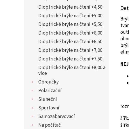
Dioptrické brýle na čtení +4,50
Det
Dioptrické brýle na čtení +5,00
Brý
Dioptrické brýle na čtení +5,50
tvar
out
Dioptrické brýle na čtení +6,00
ohnu
Dioptrické brýle na čtení +6,50
brýl
Dioptrické brýle na čtení +7,00
elim
Dioptrické brýle na čtení +7,50
NEJ
Dioptrické brýle na čtení +8,00 a
více
Obroučky
Polarizační
Sluneční
roz
Sportovní
Samozabarvovací
šíř
šíř
Na počítač