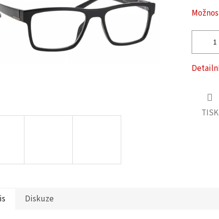
ček.
Možnost
Detailn
TISK
is
Diskuze