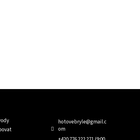
e pro vás
Kontakt
Facebo
vody
hotovebryle
@
gmail.c
om
povat
+420 776 222 271 (9:00