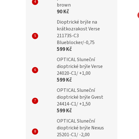
brown
90 Kč
Dioptrické brýle na
Dioptrické brýle pro
BRILO Dioptrické brýle
krátkozrakost Verse
 počítače 570-A +1,50
RE122-B +1,50 flex
21173S-C3
lex
Blueblocker/-0,75
599 Kč
OPTICAL Sluneční
Kč
399 Kč
dioptrické brýle Verse
24020-C1/ +1,00
599 Kč
OPTICAL Sluneční
dioptrické brýle Gvest
24414-C1/ +1,50
599 Kč
OPTICAL Sluneční
dioptrické brýle Nexus
25201-C1/ -2,00