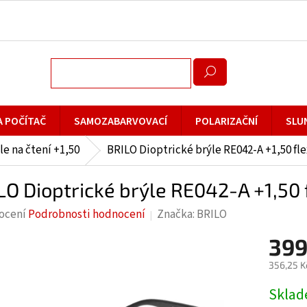
A POČÍTAČ
SAMOZABARVOVACÍ
POLARIZAČNÍ
SLU
le na čtení +1,50
BRILO Dioptrické brýle RE042-A +1,50 fle
LO Dioptrické brýle RE042-A +1,50 
rné
ocení
Podrobnosti hodnocení
Značka:
BRILO
cení
399
ktu
356,25 K
Měrná
Skla
cena: