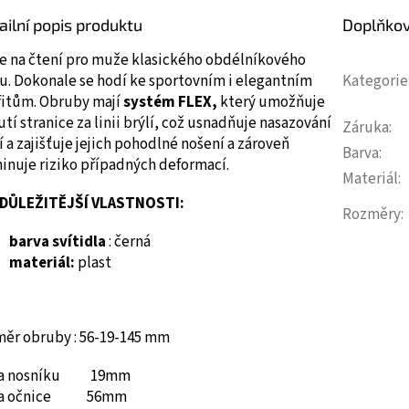
ailní popis produktu
Doplňko
le na čtení pro muže klasického obdélníkového
u.
Dokonale se hodí ke sportovním i elegantním
Kategorie
fitům.
Obruby mají
systém FLEX,
který umožňuje
tí stranice za linii brýlí, což usnadňuje nasazování
Záruka
:
í a zajišťuje jejich pohodlné nošení a zároveň
Barva
:
inuje riziko případných deformací.
Materiál
:
DŮLEŽITĚJŠÍ VLASTNOSTI:
Rozměry
:
barva svítidla
: černá
materiál:
plast
měr obruby : 56-19-145 mm
ka nosníku 19mm
ka očnice 56mm