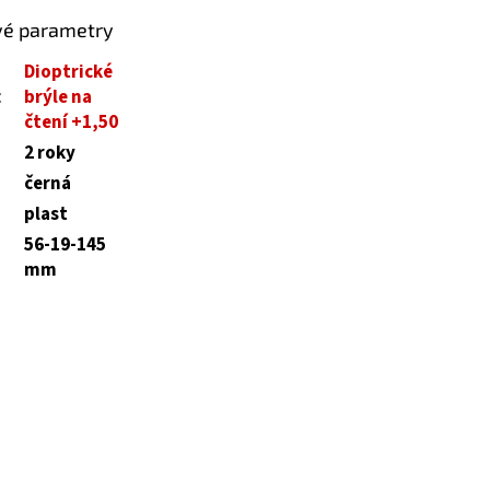
vé parametry
Dioptrické
:
brýle na
čtení +1,50
2 roky
černá
plast
56-19-145
mm