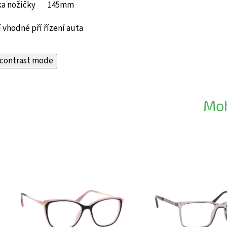
ka nožičky 145mm
 vhodné pří řízení auta
contrast mode
Moh