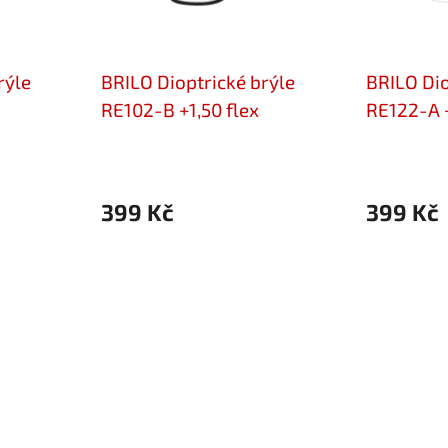
rýle
BRILO Dioptrické brýle
BRILO Dio
RE102-B +1,50 flex
RE122-A +
399 Kč
399 Kč