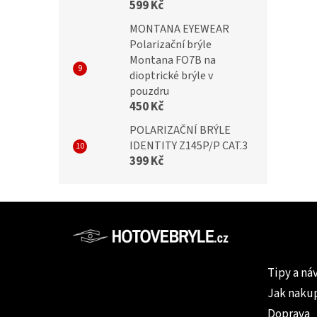
599 Kč
MONTANA EYEWEAR
Polarizační brýle
Montana FO7B na
dioptrické brýle v
pouzdru
450 Kč
POLARIZAČNÍ BRÝLE
IDENTITY Z145P/P CAT.3
399 Kč
Z
á
p
Informac
a
Tipy a ná
t
Jak naku
í
Doprava