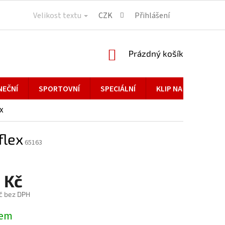
Velikost textu
CZK
Přihlášení
NÁKUPNÍ
Prázdný košík
KOŠÍK
NEČNÍ
SPORTOVNÍ
SPECIÁLNÍ
KLIP NA BRÝLE
x
flex
65163
 Kč
č bez DPH
dem