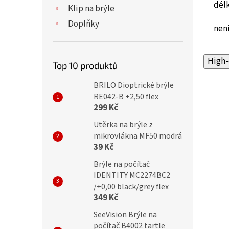
dél
Klip na brýle
Doplňky
není
High-
Top 10 produktů
BRILO Dioptrické brýle
RE042-B +2,50 flex
299 Kč
Utěrka na brýle z
mikrovlákna MF50 modrá
39 Kč
Brýle na počítač
IDENTITY MC2274BC2
/+0,00 black/grey flex
349 Kč
SeeVision Brýle na
počítač B4002 tartle