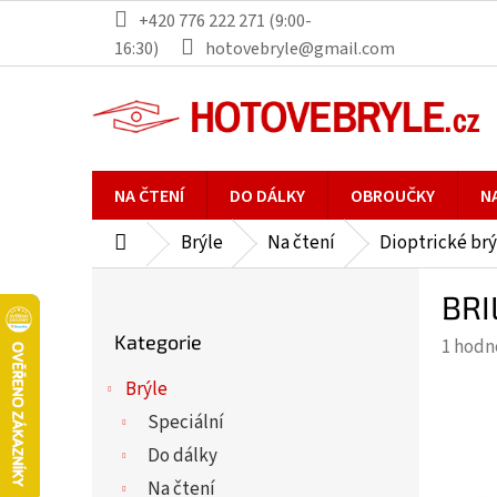
Přejít
+420 776 222 271 (9:00-
na
16:30)
hotovebryle@gmail.com
obsah
NA ČTENÍ
DO DÁLKY
OBROUČKY
N
Brýle
Na čtení
Dioptrické brý
Domů
P
BRI
o
Přeskočit
s
Kategorie
Průmě
1 hodn
kategorie
t
hodno
r
Brýle
produ
a
Speciální
je
n
5,0
Do dálky
n
z
Na čtení