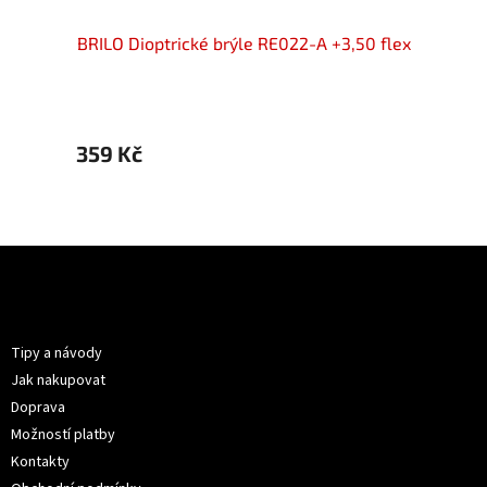
50 flex
BRILO Dioptrické brýle RE022-A +3,50 flex
BRIL
359 Kč
399 
Z
á
p
Informace pro vás
a
t
Tipy a návody
í
Jak nakupovat
Doprava
Možností platby
Kontakty