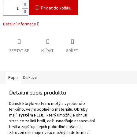
Přidat do košíku
Detailní informace
ZEPTAT SE
HLÍDAT
SDÍLET
Popis
Diskuze
Detailní popis produktu
Dámské brýle ve tvaru motýla vyrobené z
lehkého, velmi odolného materiálu.
Obruby
mají
systém FLEX,
který umožňuje ohnutí
stranice za linii brýlí, což usnadňuje nasazování
brýlí a zajišťuje jejich pohodlné nošení a
zároveň eliminuje riziko možných deformací.