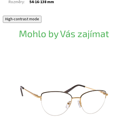
Rozměry
:
54-16-138 mm
High-contrast mode
Mohlo by Vás zajímat