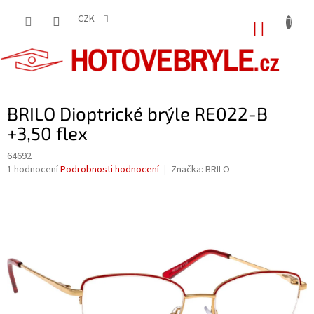
Přejít
na
CZK
NÁKUP
obsah
KOŠÍK
BRILO Dioptrické brýle RE022-B
+3,50 flex
64692
Průměrné
1 hodnocení
Podrobnosti hodnocení
Značka:
BRILO
hodnocení
produktu
je
5,0
z
5
hvězdiček.