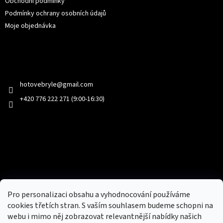
Obchodní podmínky
Podmínky ochrany osobních údajů
Moje objednávka
Kontakt
hotovebryle
@
gmail.com
+420 776 222 271 (9:00-16:30)
Facebook
Přijímáme online platby
Pro personalizaci obsahu a vyhodnocování používáme
cookies třetích stran. S vaším souhlasem budeme schopni na
webu i mimo něj zobrazovat relevantnější nabídky našich