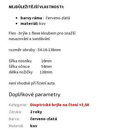
NEJDŮLEŽITĚJŠÍ VLASTNOSTI:
barvy rámu
:
červeno-zlatá
materiál:
kov
Flex - brýle s flexe kloubem pro snažší
nasazování a sundávání
rozměr obruby : 54-16-138mm
šířka nosníku 16mm
šířka očnice 54mm
délka nožičky 138mm
není vhodné pří řízení auta
Doplňkové parametry
Kategorie
:
Dioptrické brýle na čtení +3,50
Záruka
:
2 roky
Barva
:
červeno-zlatá
Materiál
:
kov