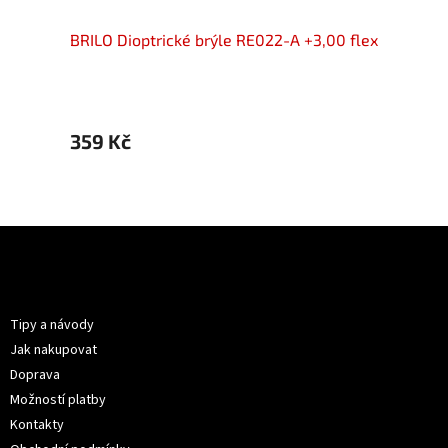
00 flex
BRILO Dioptrické brýle RE022-A +3,00 flex
BRIL
359 Kč
399 
Z
á
p
Informace pro vás
a
t
Tipy a návody
í
Jak nakupovat
Doprava
Možností platby
Kontakty