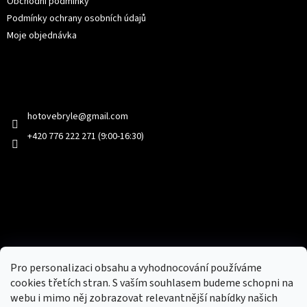
Obchodní podmínky
Podmínky ochrany osobních údajů
Moje objednávka
Kontakt
hotovebryle
@
gmail.com
+420 776 222 271 (9:00-16:30)
Facebook
Přijímáme online platby
Pro personalizaci obsahu a vyhodnocování používáme
cookies třetích stran. S vaším souhlasem budeme schopni na
webu i mimo něj zobrazovat relevantnější nabídky našich