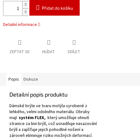
Přidat do košíku
Detailní informace
ZEPTAT SE
HLÍDAT
SDÍLET
Popis
Diskuze
Detailní popis produktu
Dámské brýle ve tvaru motýla vyrobené z
lehkého, velmi odolného materiálu.
Obruby
mají
systém FLEX,
který umožňuje ohnutí
stranice za linii brýlí, což usnadňuje nasazování
brýlí a zajišťuje jejich pohodlné nošení a
zároveň eliminuje riziko možných deformací.