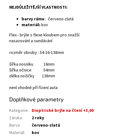
NEJDŮLEŽITĚJŠÍ VLASTNOSTI:
barvy rámu
:
červeno-zlatá
materiál:
kov
Flex - brýle s flexe kloubem pro snažší
nasazování a sundávání
rozměr obruby : 54-16-138mm
šířka nosníku 16mm
šířka očnice 54mm
délka nožičky 138mm
není vhodné pří řízení auta
Doplňkové parametry
Kategorie
:
Dioptrické brýle na čtení +3,00
Záruka
:
2 roky
Barva
:
červeno-zlatá
Materiál
:
kov