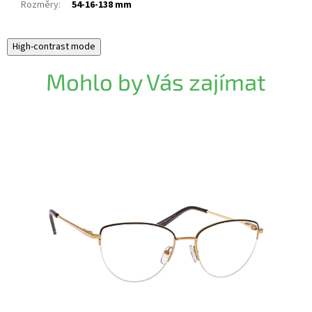
Rozměry
:
54-16-138 mm
High-contrast mode
Mohlo by Vás zajímat