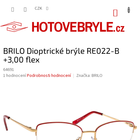
Přejít
na
CZK
NÁKUP
obsah
KOŠÍK
BRILO Dioptrické brýle RE022-B
+3,00 flex
64691
Průměrné
1 hodnocení
Podrobnosti hodnocení
Značka:
BRILO
hodnocení
produktu
je
5,0
z
5
hvězdiček.