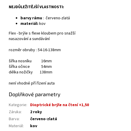
NEJDŮLEŽITĚJŠÍ VLASTNOSTI:
barvy rámu
:
červeno-zlatá
materiál:
kov
Flex - brýle s flexe kloubem pro snažší
nasazování a sundávání
rozměr obruby : 54-16-138mm
šířka nosníku 16mm
šířka očnice 54mm
délka nožičky 138mm
není vhodné pří řízení auta
Doplňkové parametry
Kategorie
:
Dioptrické brýle na čtení +1,50
Záruka
:
2 roky
Barva
:
červeno-zlatá
Materiál
:
kov