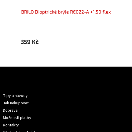
50 flex
BRILO Dioptrické brýle RE022-A +1,50 flex
BRILO 
359 Kč
399 
Z
á
p
Informace pro vás
a
t
Tipy a návody
í
Jak nakupovat
Doprava
Možností platby
Kontakty