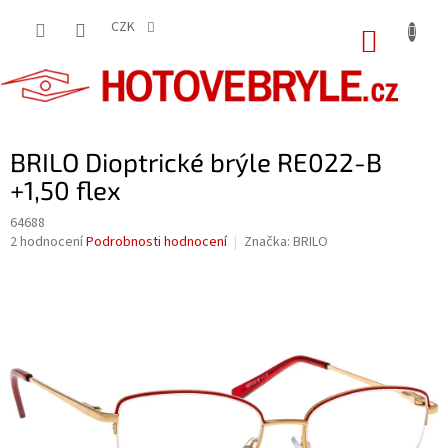
Přejít
na
CZK
NÁKUP
obsah
KOŠÍK
BRILO Dioptrické brýle RE022-B
+1,50 flex
64688
Průměrné
2 hodnocení
Podrobnosti hodnocení
Značka:
BRILO
hodnocení
produktu
je
5,0
z
5
hvězdiček.