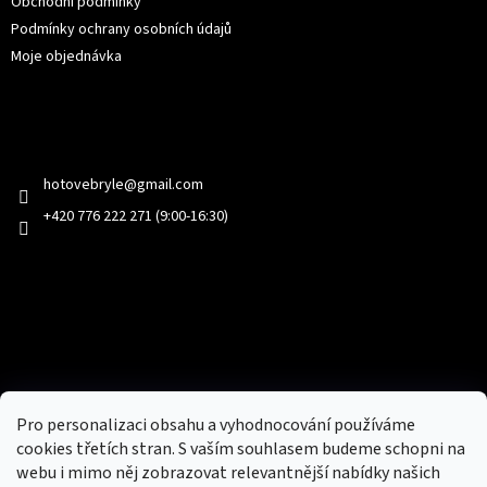
Obchodní podmínky
Podmínky ochrany osobních údajů
Moje objednávka
Kontakt
hotovebryle
@
gmail.com
+420 776 222 271 (9:00-16:30)
Facebook
Přijímáme online platby
Pro personalizaci obsahu a vyhodnocování používáme
cookies třetích stran. S vaším souhlasem budeme schopni na
webu i mimo něj zobrazovat relevantnější nabídky našich