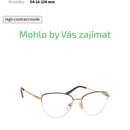
Rozměry
:
54-16-138 mm
High-contrast mode
Mohlo by Vás zajímat