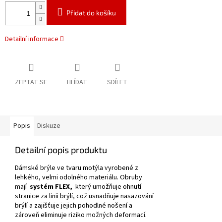
Přidat do košíku
Detailní informace
ZEPTAT SE
HLÍDAT
SDÍLET
Popis
Diskuze
Detailní popis produktu
Dámské brýle ve tvaru motýla vyrobené z
lehkého, velmi odolného materiálu.
Obruby
mají
systém FLEX,
který umožňuje ohnutí
stranice za linii brýlí, což usnadňuje nasazování
brýlí a zajišťuje jejich pohodlné nošení a
zároveň eliminuje riziko možných deformací.